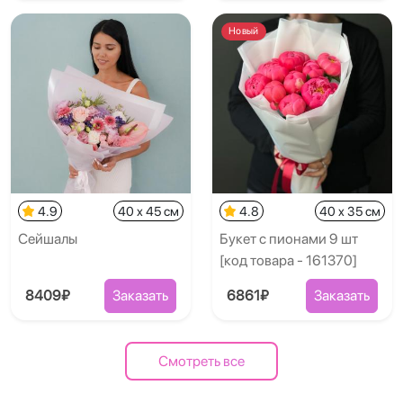
Новый
4.9
40 x 45 см
4.8
40 x 35 см
Сейшалы
Букет с пионами 9 шт
[код товара - 161370]
8409₽
Заказать
6861₽
Заказать
Смотреть все