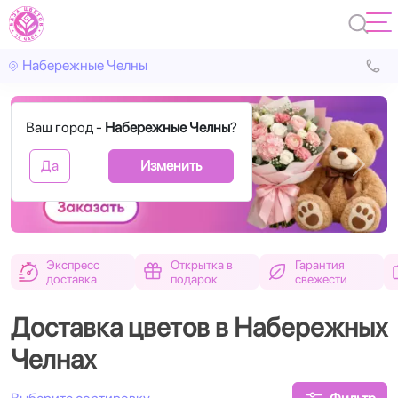
Набережные Челны
Ваш город -
Набережные Челны
?
Да
Изменить
Назад
Впере
Экспресс
Открытка в
Гарантия
доставка
подарок
свежести
Доставка цветов в Набережных
Челнах