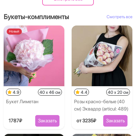
Букеты-комплименты
Смотреть все
Новый
4.9
40 x 46 см
4.4
40 x 20 см
Букет Лиметан
Розы красно-белые (40
см) Эквадор (articul: 489)
1787₽
Заказать
от 3235₽
Заказать