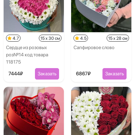
4.7
15 x 30 см
4.5
15 x 28 см
Сердце из розовых
Сапфировое слово
роз№14 код товара
118175
7444₽
Заказать
6867₽
Заказать