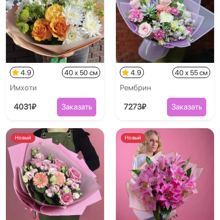
4.9
40 x 50 см
4.9
40 x 55 см
Имхоти
Рембрин
4031₽
Заказать
7273₽
Заказать
Новый
Новый