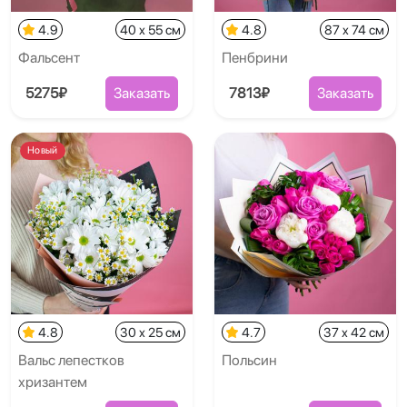
4.9
40 x 55 см
4.8
87 x 74 см
Фальсент
Пенбрини
5275₽
Заказать
7813₽
Заказать
Новый
4.8
30 x 25 см
4.7
37 x 42 см
Вальс лепестков
Польсин
хризантем