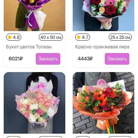
4.8
40 x 50 см
4.7
25 x 25 см
Букет цветов Топазы
Красно-оранжевая лира
6021₽
Заказать
4443₽
Заказать