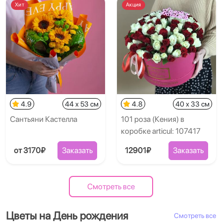
Хит
Акция
4.9
44 x 53 см
4.8
40 x 33 см
Сантьяни Кастелла
101 роза (Кения) в
коробке articul: 107417
от 3170₽
Заказать
12901₽
Заказать
Смотреть все
Цветы на День рождения
Смотреть все