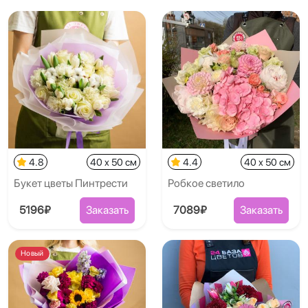
4.8
40 x 50 см
4.4
40 x 50 см
Букет цветы Пинтрести
Робкое светило
5196₽
Заказать
7089₽
Заказать
Новый