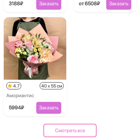
3188₽
Заказать
от 6508₽
Заказать
4.7
40 x 55 см
Амориантис
5994₽
Заказать
Смотреть все