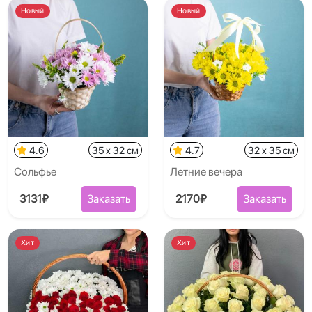
Новый
Новый
4.6
35 x 32 см
4.7
32 x 35 см
Сольфье
Летние вечера
3131₽
Заказать
2170₽
Заказать
Хит
Хит