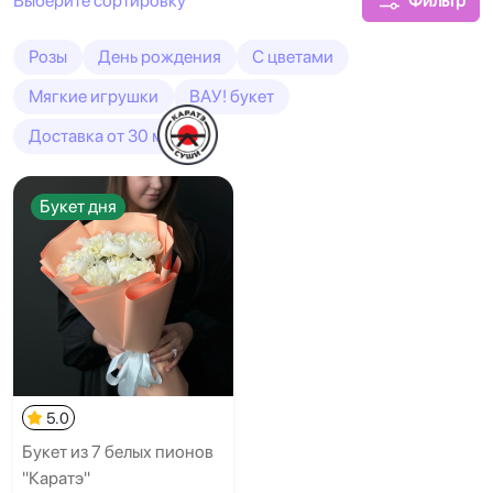
Фильтр
Розы
День рождения
С цветами
Мягкие игрушки
ВАУ! букет
Доставка от 30 минут
Букет дня
5.0
Букет из 7 белых пионов
"Каратэ"