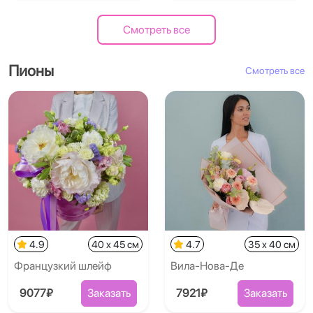
Смотреть все
Пионы
Смотреть все
4.9
40 x 45 см
4.7
35 x 40 см
Французкий шлейф
Вила-Нова-Де
9077₽
Заказать
7921₽
Заказать