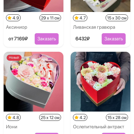
4.9
29 x 11 см
4.7
15 x 30 см
Аксиниор
Ливанская гравюра
от 7169₽
Заказать
6432₽
Заказать
Новый
4.8
25 x 12 см
4.2
15 x 28 см
Иони
Ослепительный антракт