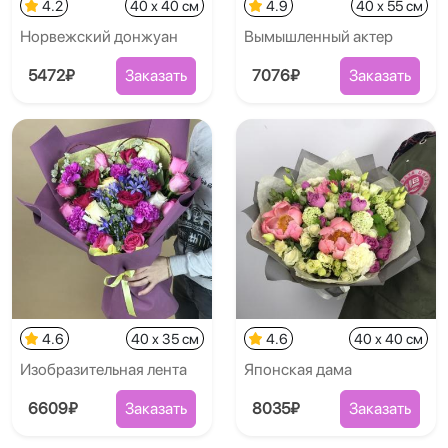
4.2
40 x 40 см
4.9
40 x 55 см
Норвежский донжуан
Вымышленный актер
5472₽
Заказать
7076₽
Заказать
4.6
40 x 35 см
4.6
40 x 40 см
Изобразительная лента
Японская дама
6609₽
Заказать
8035₽
Заказать