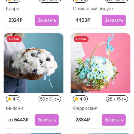
Каора
Ониксовый пируэт
2324₽
Заказать
4463₽
Заказать
Новый
Новый
4.7
56 x 31 см
4.9
28 x 15 см
Милони
Феррисвил
от 5443₽
Заказать
2384₽
Заказать