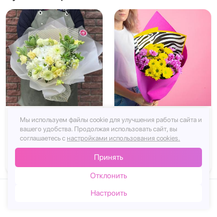
4.7
40 x 50 см
4.8
30 x 25 см
Мы используем файлы cookie для улучшения работы сайта и
вашего удобства.
Продолжая использовать сайт, вы
Версальский
Букет Тропический идеал
соглашаетесь с
настройками использования cookies.
импрессионизм
Принять
5042₽
Заказать
2358₽
Заказать
Отклонить
Настроить
Каталог
Корзина
Чат
Войти