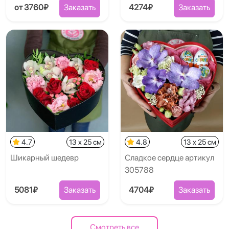
от 3760₽
Заказать
4274₽
Заказать
4.7
13 x 25 см
4.8
13 x 25 см
Шикарный шедевр
Сладкое сердце артикул
305788
5081₽
Заказать
4704₽
Заказать
Смотреть все