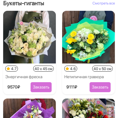
Букеты-гиганты
Смотреть все
4.7
40 x 45 см
4.6
40 x 50 см
Энергичная фреска
Нетипичная гравюра
9570₽
Заказать
9111₽
Заказать