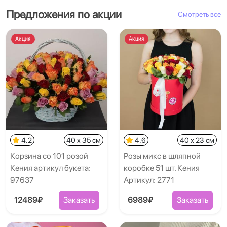
Предложения по акции
Смотреть все
Акция
Акция
4.2
40 x 35 см
4.6
40 x 23 см
Корзина со 101 розой
Розы микс в шляпной
Кения артикул букета:
коробке 51 шт. Кения
97637
Артикул: 2771
12489₽
Заказать
6989₽
Заказать