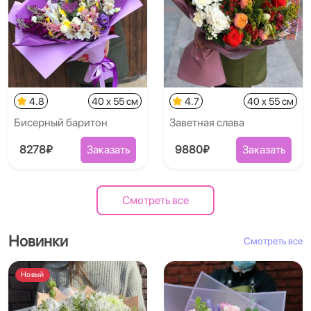
4.8
40 x 55 см
4.7
40 x 55 см
Бисерный баритон
Заветная слава
8278₽
Заказать
9880₽
Заказать
Смотреть все
Новинки
Смотреть все
Новый