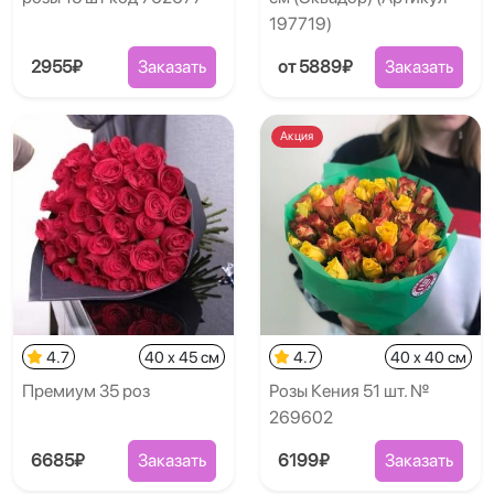
197719)
2955₽
Заказать
от 5889₽
Заказать
Акция
4.7
40 x 45 см
4.7
40 x 40 см
Премиум 35 роз
Розы Кения 51 шт. №
269602
6685₽
Заказать
6199₽
Заказать