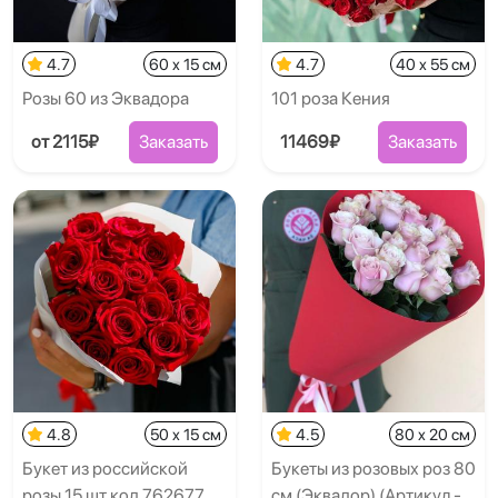
4.7
60 x 15 см
4.7
40 x 55 см
Розы 60 из Эквадора
101 роза Кения
от 2115₽
Заказать
11469₽
Заказать
4.8
50 x 15 см
4.5
80 x 20 см
Букет из российской
Букеты из розовых роз 80
розы 15 шт код 762677
см (Эквадор) (Артикул -