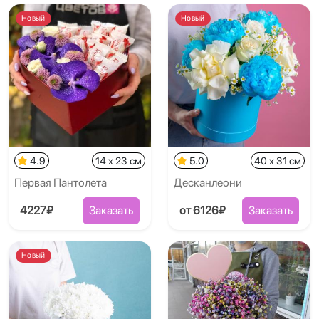
Новый
Новый
4.9
14 x 23 см
5.0
40 x 31 см
Первая Пантолета
Десканлеони
4227₽
Заказать
от 6126₽
Заказать
Новый