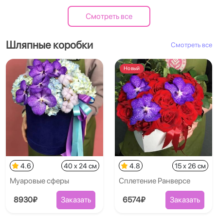
Смотреть все
Шляпные коробки
Смотреть все
Новый
4.6
40 x 24 см
4.8
15 x 26 см
Муаровые сферы
Сплетение Ранверсе
8930₽
Заказать
6574₽
Заказать