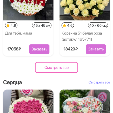
4.9
45 x 45 см
4.6
40 x 60 см
Для тебя, мама
Корзина 51 белая роза
(артикул 165771)
17058₽
Заказать
18429₽
Заказать
Смотреть все
Сердца
Смотреть все