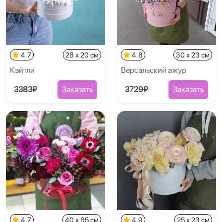
4.7
28 x 20 см
4.8
30 x 23 см
Кэйтли
Версальский ажур
3383₽
Заказать
3729₽
Заказать
4.7
40 x 65 см
4.9
25 x 23 см