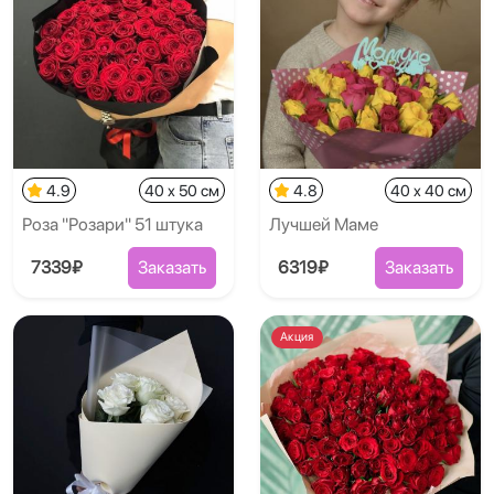
4.9
40 x 50 см
4.8
40 x 40 см
Роза "Розари" 51 штука
Лучшей Маме
7339₽
Заказать
6319₽
Заказать
Акция