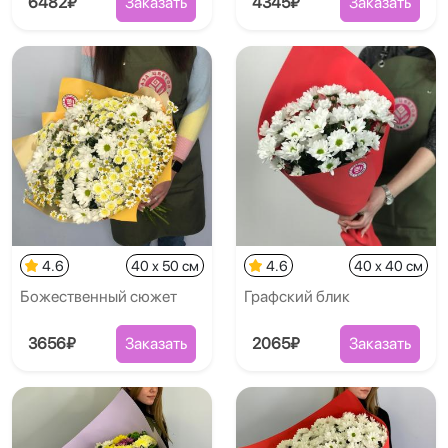
6482₽
Заказать
4345₽
Заказать
4.6
40 x 50 см
4.6
40 x 40 см
Божественный сюжет
Графский блик
3656₽
Заказать
2065₽
Заказать