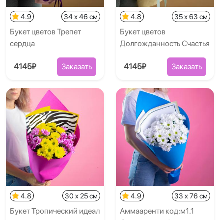
4.9
34 x 46 см
4.8
35 x 63 см
Букет цветов Трепет
Букет цветов
сердца
Долгожданность Счастья
4145₽
Заказать
4145₽
Заказать
4.8
30 x 25 см
4.9
33 x 76 см
Букет Тропический идеал
Аммааренти код:м1.1