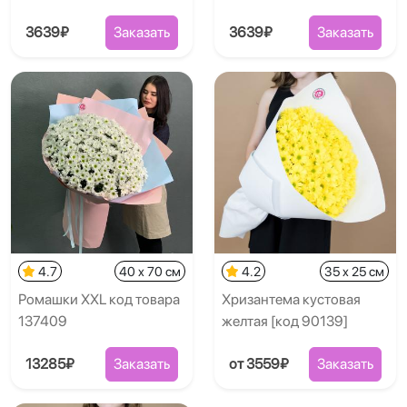
3639₽
Заказать
3639₽
Заказать
4.7
40 x 70 см
4.2
35 x 25 см
Ромашки XXL код товара
Хризантема кустовая
137409
желтая [код 90139]
13285₽
Заказать
от 3559₽
Заказать