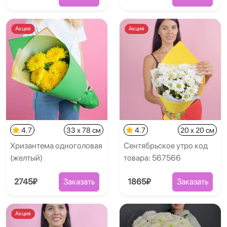
Акция
Акция
4.7
33 x 78 см
4.7
20 x 20 см
Хризантема одноголовая
Сентябрьское утро код
(желтый)
товара: 567566
2745₽
Заказать
1865₽
Заказать
Акция