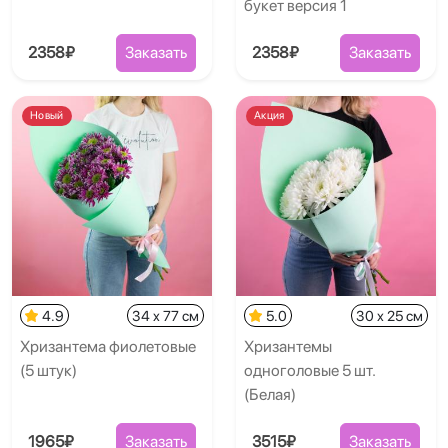
букет версия 1
2358₽
Заказать
2358₽
Заказать
Новый
Акция
4.9
34 x 77 см
5.0
30 x 25 см
Хризантема фиолетовые
Хризантемы
(5 штук)
одноголовые 5 шт.
(Белая)
1965₽
Заказать
3515₽
Заказать