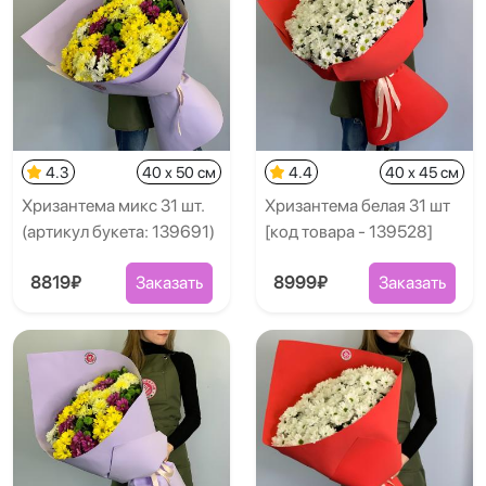
4.3
40 x 50 см
4.4
40 x 45 см
Хризантема микс 31 шт.
Хризантема белая 31 шт
(артикул букета: 139691)
[код товара - 139528]
8819₽
Заказать
8999₽
Заказать