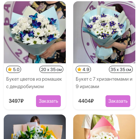
5.0
20 x 35 см
4.9
35 x 35 см
Букет цветов из ромашек
Букет с 7 хризантемами и
с дендробиумом
9 ирисами
3497₽
Заказать
4404₽
Заказать