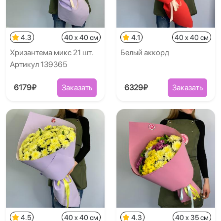
4.3
40 x 40 см
4.1
40 x 40 см
Хризантема микс 21 шт.
Белый аккорд
Артикул 139365
6179₽
Заказать
6329₽
Заказать
4.5
40 x 40 см
4.3
40 x 35 см