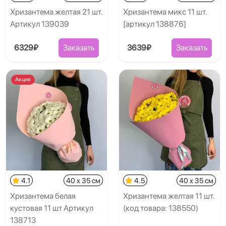
Хризантема желтая 21 шт.
Хризантема микс 11 шт.
Артикул 139039
[артикул 138876]
6329₽
Заказать
3639₽
Заказать
Акция
4.1
40 x 35 см
4.5
40 x 35 см
Хризантема белая
Хризантема желтая 11 шт.
кустовая 11 шт Артикул
(код товара: 138550)
138713