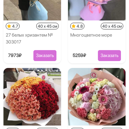
4.7
40 x 45 см
4.8
40 x 45 см
27 белых хризантем №
Многоцветное море
303017
7973₽
Заказать
5259₽
Заказать