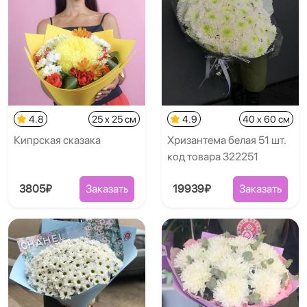
4.8
25 x 25 см
4.9
40 x 60 см
Кипрская сказака
Хризантема белая 51 шт.
код товара 322251
3805₽
Заказать
19939₽
Заказать