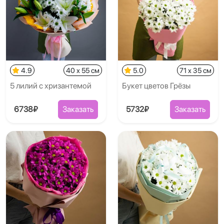
4.9
40 x 55 см
5.0
71 x 35 см
5 лилий с хризантемой
Букет цветов Грёзы
6738₽
Заказать
5732₽
Заказать