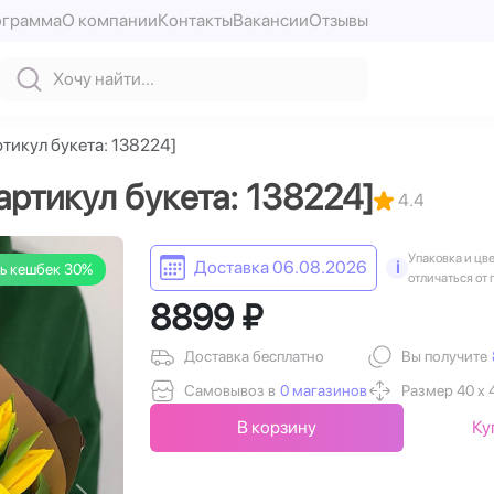
ограмма
О компании
Контакты
Вакансии
Отзывы
ртикул букета: 138224]
артикул букета: 138224]
4.4
Упаковка и цв
Доставка 06.08.2026
i
ь кешбек 30%
отличаться от 
8899 ₽
Доставка бесплатно
Вы получите
Самовывоз в
0 магазинов
Размер 40 х 
В корзину
Ку