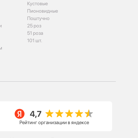
Кустовые
Пионовидные
Поштучно
и
25 роз
51 роза
101 шт.
м
Рейтинг организации в яндексе