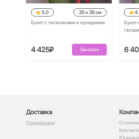
5.0
30 x 35 см
4
Букет с тюльпанами и орхидеями
Букет 
гвозд
4 425₽
6 4
Заказать
Доставка
Компа
Показать все
О компа
Контакт
Юридиче