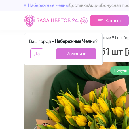
Набережные Челны
Доставка
Акции
Бонусная пр
Каталог
Главная
Тюльпаны
Тюльпаны желтые 51 шт [а
Ваш город -
Набережные Челны
?
Тюльпаны желтые 51 шт [
Да
Изменить
Получит