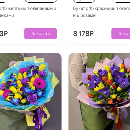
с 15 жёлтыми тюльпанами и
Букет с 15 красными тюль
здиками
и 9 розами
53₽
8 178₽
Заказать
Заказ