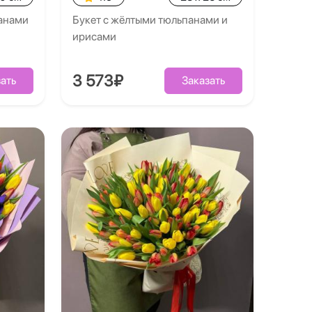
панами
Букет с жёлтыми тюльпанами и
ирисами
3 573₽
ать
Заказать