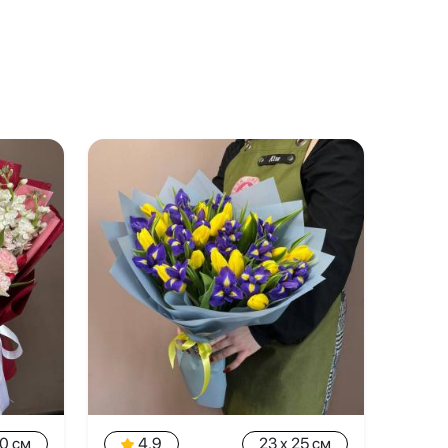
50 см
4.9
23 x 25 см