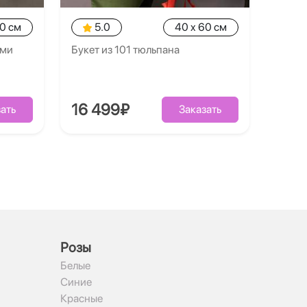
30 см
5.0
40 x 60 см
ями
Букет из 101 тюльпана
16 499₽
ать
Заказать
Рoзы
Белые
Синие
Красные