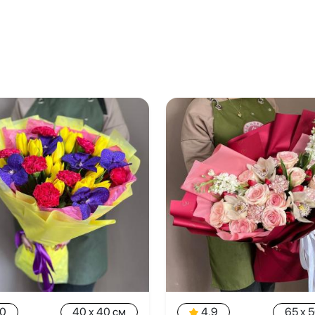
.0
40 x 40 см
4.9
65 x 