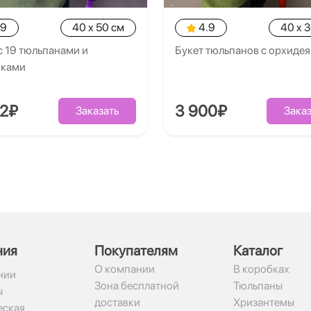
.9
40 x 50 см
4.9
40 x 
с 19 тюльпанами и
Букет тюльпанов с орхиде
иками
02₽
3 900₽
Заказать
Заказ
ния
Покупателям
Каталог
О компании
В коробках
нии
Зона бесплатной
Тюльпаны
ы
доставки
Хризантемы
ская