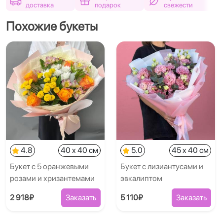
доставка
подарок
свежести
Похожие букеты
4.8
40 x 40 см
5.0
45 x 40 см
Букет с 5 оранжевыми
Букет с лизиантусами и
розами и хризантемами
эвкалиптом
2 918₽
Заказать
5 110₽
Заказать