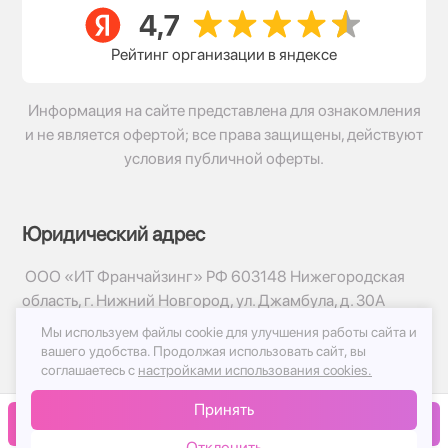
Рейтинг организации в яндексе
Информация на сайте представлена для ознакомления
и не является офертой; все права защищены, действуют
условия публичной оферты.
Юридический адрес
ООО «ИТ Франчайзинг» РФ 603148 Нижегородская
область, г. Нижний Новгород, ул. Джамбула, д. 30А
Мы используем файлы cookie для улучшения работы сайта и
© 2017-2026г, База Цветов 24.ру
вашего удобства.
Продолжая использовать сайт, вы
Политика конфиденциальности
соглашаетесь с
настройками использования cookies.
Публичная оферта
Принять
Принимаем к оплате
В корзину
Отклонить