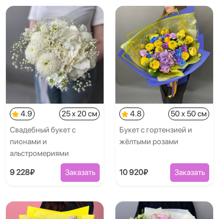
4.9
25 x 20 см
4.8
50 x 50 см
Свадебный букет с
Букет с гортензией и
пионами и
жёлтыми розами
альстромериями
9 228₽
Заказать
10 920₽
Заказать