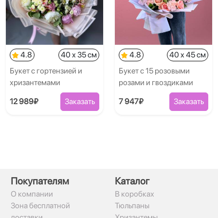
4.8
40 x 35 см
4.8
40 x 45 см
Букет с гортензией и
Букет с 15 розовыми
хризантемами
розами и гвоздиками
12 989₽
Заказать
7 947₽
Заказать
Покупателям
Каталог
О компании
В коробках
Зона бесплатной
Тюльпаны
доставки
Хризантемы