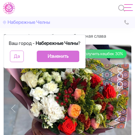
Набережные Челны
Главная
Авторские букеты
Заветная слава
Ваш город -
Набережные Челны
?
Получить кешбек 30%
Да
Изменить
Назад
Впере