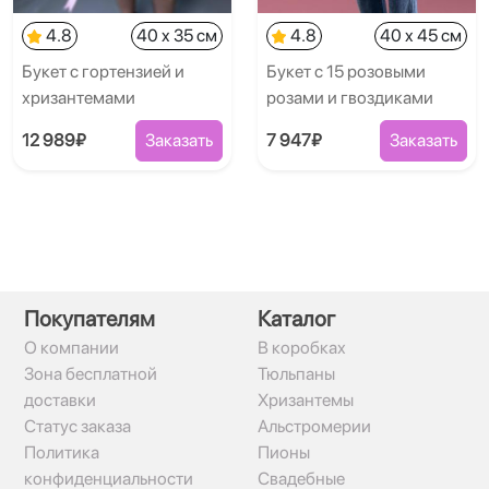
4.8
40 x 35 см
4.8
40 x 45 см
Букет с гортензией и
Букет с 15 розовыми
хризантемами
розами и гвоздиками
12 989₽
Заказать
7 947₽
Заказать
Покупателям
Каталог
О компании
В коробках
Зона бесплатной
Тюльпаны
доставки
Хризантемы
Статус заказа
Альстромерии
Политика
Пионы
конфиденциальности
Свадебные