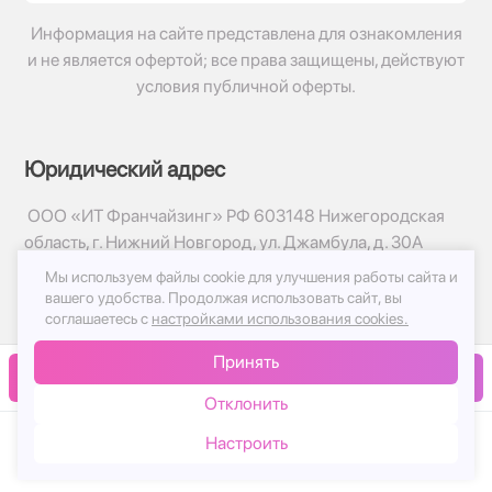
Информация на сайте представлена для ознакомления
и не является офертой; все права защищены, действуют
условия публичной оферты.
Юридический адрес
ООО «ИТ Франчайзинг» РФ 603148 Нижегородская
область, г. Нижний Новгород, ул. Джамбула, д. 30А
Мы используем файлы cookie для улучшения работы сайта и
© 2017-2026г, База Цветов 24.ру
вашего удобства.
Продолжая использовать сайт, вы
Политика конфиденциальности
соглашаетесь с
настройками использования cookies.
Публичная оферта
Принять
Принимаем к оплате
В корзину
Отклонить
Настроить
Каталог
Корзина
Чат
Войти