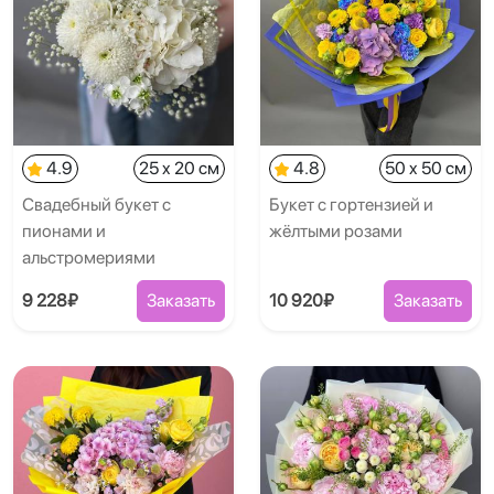
4.9
25 x 20 см
4.8
50 x 50 см
Свадебный букет с
Букет с гортензией и
пионами и
жёлтыми розами
альстромериями
9 228₽
Заказать
10 920₽
Заказать