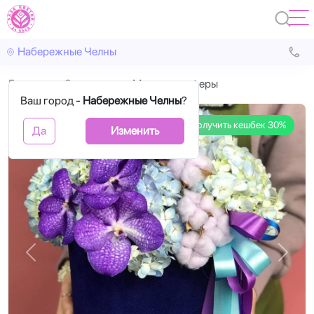
Набережные Челны
Главная
С цветами
Муаровые сферы
Ваш город -
Набережные Челны
?
Получить кешбек 30%
Да
Изменить
Назад
Впере