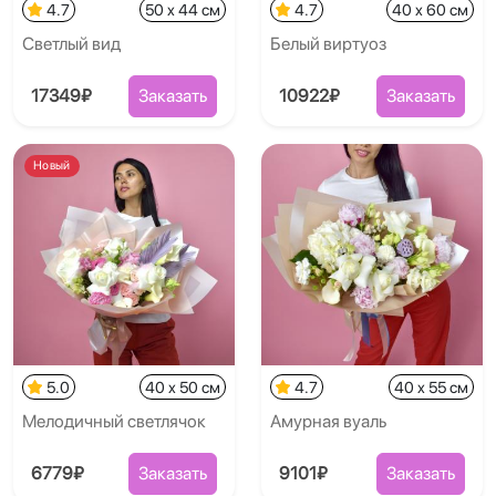
4.7
50 x 44 см
4.7
40 x 60 см
Светлый вид
Белый виртуоз
17349₽
Заказать
10922₽
Заказать
Новый
5.0
40 x 50 см
4.7
40 x 55 см
Мелодичный светлячок
Амурная вуаль
6779₽
Заказать
9101₽
Заказать