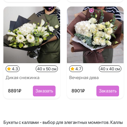
4.3
40 x 50 см
4.7
40 x 40 см
Дикая снежинка
Вечерная дева
8891₽
Заказать
8901₽
Заказать
Букеты с каллами - выбор для элегантных моментов. Каллы