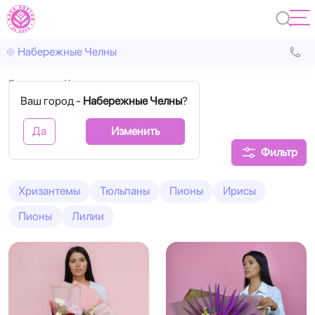
Набережные Челны
Главная
Каллы
Ваш город -
Набережные Челны
?
Букеты с каллами
Да
Изменить
Фильтр
Хризантемы
Тюльпаны
Пионы
Ирисы
Пионы
Лилии