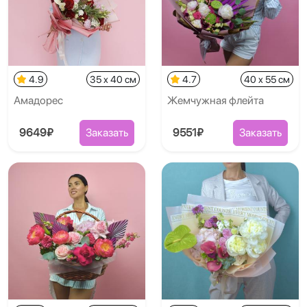
4.9
35 x 40 см
4.7
40 x 55 см
Амадорес
Жемчужная флейта
9649₽
Заказать
9551₽
Заказать