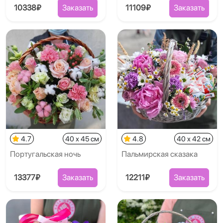
10338₽
Заказать
11109₽
Заказать
4.7
40 x 45 см
4.8
40 x 42 см
Португальская ночь
Пальмирская сказака
13377₽
Заказать
12211₽
Заказать