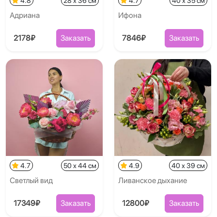
4.8
28 x 36 см
4.7
40 x 35 см
Адриана
Ифона
2178₽
Заказать
7846₽
Заказать
4.7
50 x 44 см
4.9
40 x 39 см
Светлый вид
Ливанское дыхание
17349₽
Заказать
12800₽
Заказать