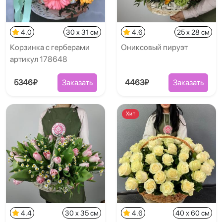
4.0
30 x 31 см
4.6
25 x 28 см
Корзинка с герберами
Ониксовый пируэт
артикул 178648
5346₽
Заказать
4463₽
Заказать
Хит
4.4
30 x 35 см
4.6
40 x 60 см