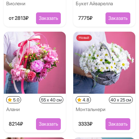
Виолени
Букет Айварелла
от 2813₽
Заказать
7775₽
Заказать
Новый
5.0
55 x 40 см
4.8
40 x 25 см
Алани
Монтальнери
8214₽
Заказать
3333₽
Заказать