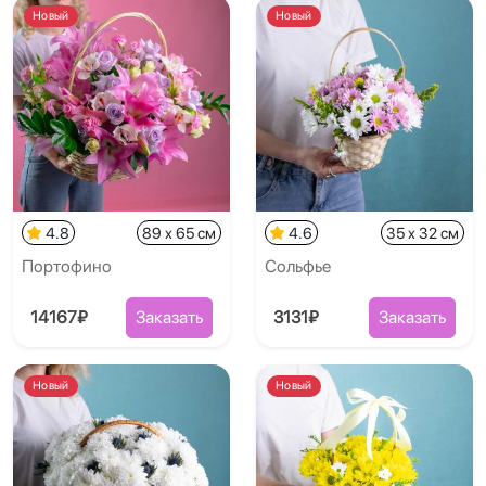
Новый
Новый
4.8
89 x 65 см
4.6
35 x 32 см
Портофино
Сольфье
14167₽
Заказать
3131₽
Заказать
Новый
Новый