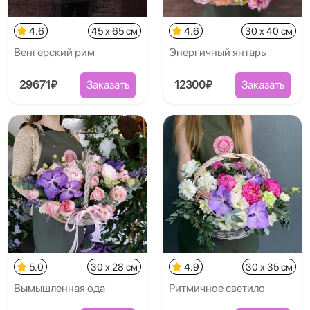
4.6
45 x 65 см
4.6
30 x 40 см
Венгерский рим
Энергичный янтарь
29671₽
Заказать
12300₽
Заказать
5.0
30 x 28 см
4.9
30 x 35 см
Вымышленная ода
Ритмичное светило