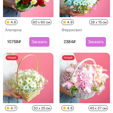
4.8
60 x 60 см
4.9
28 x 15 см
Альтерна
Феррисвил
10758₽
Заказать
2384₽
Заказать
Новый
Новый
4.7
30 x 25 см
4.8
45 x 37 см