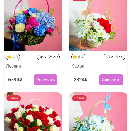
4.7
36 x 35 см
4.7
28 x 15 см
Леслин
Каора
5789₽
Заказать
2324₽
Заказать
Новый
Новый