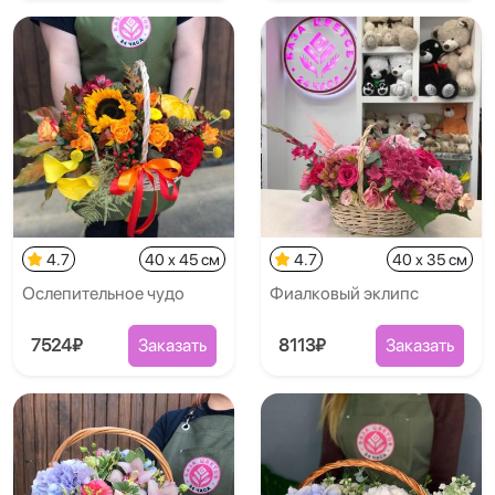
4.7
40 x 45 см
4.7
40 x 35 см
Ослепительное чудо
Фиалковый эклипс
7524₽
Заказать
8113₽
Заказать