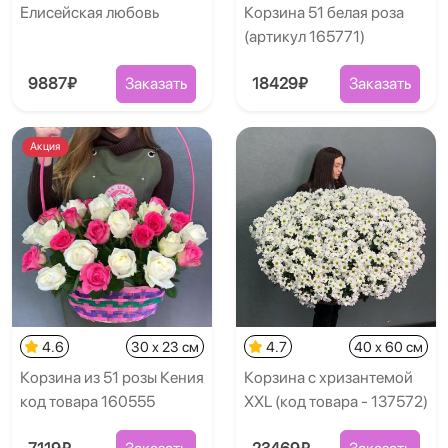
Елисейская любовь
Корзина 51 белая роза
(артикул 165771)
9887₽
Заказать
18429₽
Заказать
Акция
4.6
30 x 23 см
4.7
40 x 60 см
Корзина из 51 розы Кения
Корзина с хризантемой
код товара 160555
XXL (код товара - 137572)