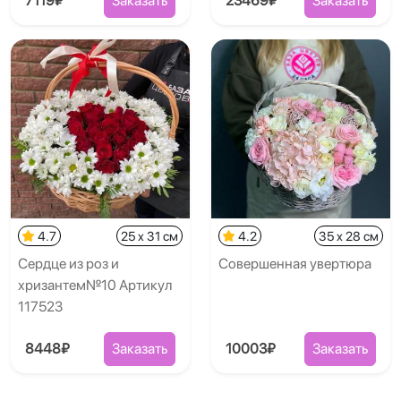
7119₽
Заказать
23469₽
Заказать
4.7
25 x 31 см
4.2
35 x 28 см
Сердце из роз и
Совершенная увертюра
хризантем№10 Артикул
117523
8448₽
Заказать
10003₽
Заказать