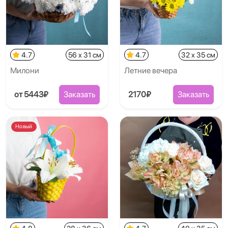
4.7
56 x 31 см
4.7
32 x 35 см
Милони
Летние вечера
от 5443₽
Заказать
2170₽
Заказать
Новый