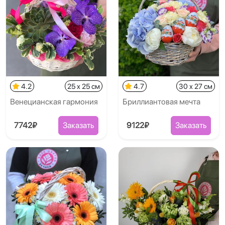
4.2
25 x 25 см
4.7
30 x 27 см
Венецианская гармония
Бриллиантовая мечта
7742₽
Заказать
9122₽
Заказать