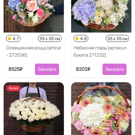
4.7
35 x 30 см
4.8
35 x 35 см
Освещенная роща [articul
Небесная гладь [артикул
- 272536]
букета 271232]
8525₽
Заказать
8202₽
Заказать
Акция