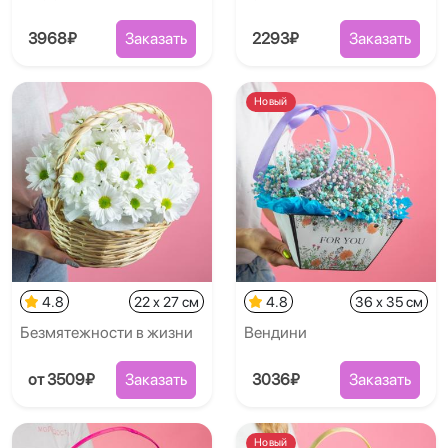
3968₽
Заказать
2293₽
Заказать
Новый
4.8
22 x 27 см
4.8
36 x 35 см
Безмятежности в жизни
Вендини
от 3509₽
Заказать
3036₽
Заказать
Новый