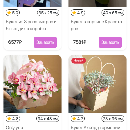
5.0
35 x 25 см
4.9
40 x 65 см
Букет из 3 розовых роз и
Букет в корзине Красота
5 гвоздик в коробке
роз
6577₽
Заказать
7581₽
Заказать
Новый
4.8
34 x 48 см
4.7
23 x 36 см
Only you
Букет Аккорд гармонии