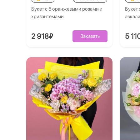
Букет с 5 оранжевыми розами и
Букет 
хризантемами
эвкал
2 918₽
5 11
Заказать