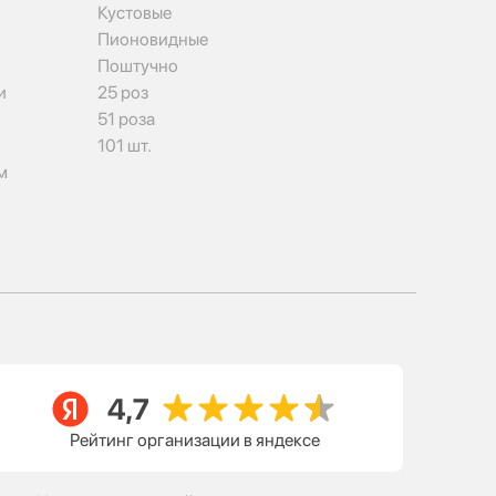
Кустовые
Пионовидные
Поштучно
и
25 роз
51 роза
101 шт.
м
Рейтинг организации в яндексе