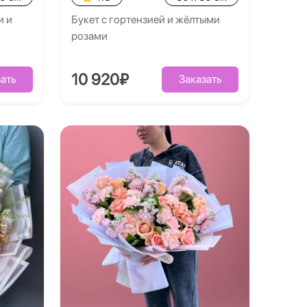
и и
Букет с гортензией и жёлтыми
розами
10 920₽
ать
Заказать