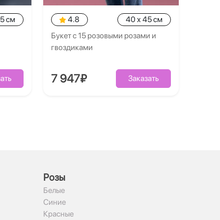
35 см
4.8
40 x 45 см
Букет с 15 розовыми розами и
гвоздиками
7 947₽
ать
Заказать
Рoзы
Белые
Синие
Красные