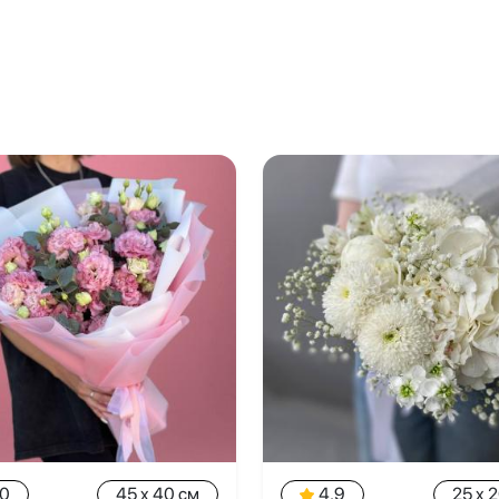
.0
45 x 40 см
4.9
25 x 