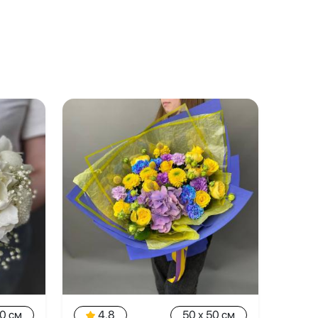
20 см
4.8
50 x 50 см