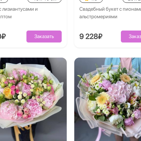
с лизиантусами и
Свадебный букет с пионам
иптом
альстромериями
0₽
9 228₽
Заказать
Заказ