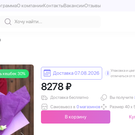
ограмма
О компании
Контакты
Вакансии
Отзывы
н
Упаковка и цве
Доставка 07.08.2026
i
ь кешбек 30%
отличаться от 
8278 ₽
Доставка бесплатно
Вы получите
Самовывоз в
0 магазинов
Размер 40 х 
В корзину
Ку