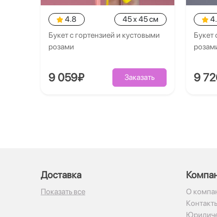
4.8
45 x 45 см
4
Букет с гортензией и кустовыми
Букет 
розами
розам
9 059₽
9 7
Заказать
Доставка
Компа
Показать все
О компа
Контакт
Юридиче