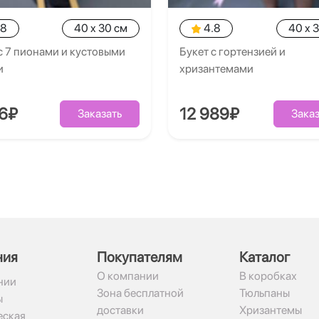
.8
40 x 30 см
4.8
40 x 
с 7 пионами и кустовыми
Букет с гортензией и
и
хризантемами
26₽
12 989₽
Заказать
Заказ
ния
Покупателям
Каталог
О компании
В коробках
нии
Зона бесплатной
Тюльпаны
ы
доставки
Хризантемы
ская