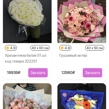
4.9
40 x 60 см
4.8
40 x 50 см
Хризантема белая 51 шт.
Грушевый актер
код товара 322251
19939₽
Заказать
12980₽
Заказать