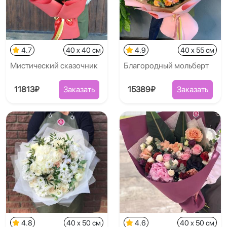
4.7
40 x 40 см
4.9
40 x 55 см
Мистический сказочник
Благородный мольберт
11813₽
Заказать
15389₽
Заказать
4.8
40 x 50 см
4.6
40 x 50 см