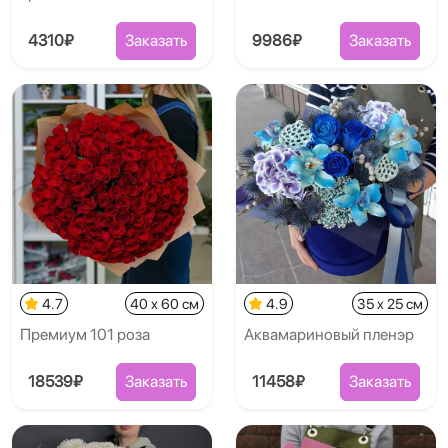
4310₽
Заказать
9986₽
Заказать
4.7
40 x 60 см
4.9
35 x 25 см
Премиум 101 роза
Аквамариновый пленэр
18539₽
Заказать
11458₽
Заказать