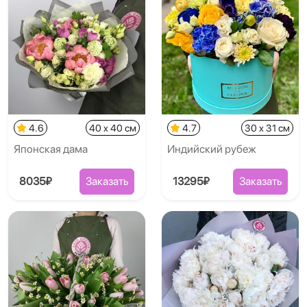
4.6
40 x 40 см
4.7
30 x 31 см
Японская дама
Индийский рубеж
8035₽
Заказать
13295₽
Заказать