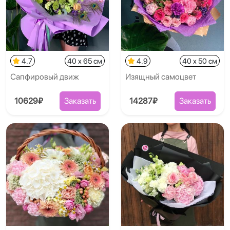
4.7
40 x 65 см
4.9
40 x 50 см
Сапфировый движ
Изящный самоцвет
10629₽
Заказать
14287₽
Заказать