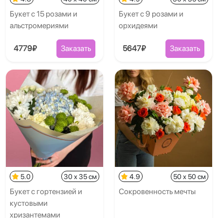
Букет с 15 розами и
Букет с 9 розами и
альстромериями
орхидеями
4779₽
Заказать
5647₽
Заказать
5.0
30 x 35 см
4.9
50 x 50 см
Букет с гортензией и
Сокровенность мечты
кустовыми
хризантемами