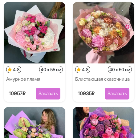
4.8
40 x 55 см
4.8
40 x 50 см
Амурное пламя
Блистающая сказочница
10957₽
Заказать
10935₽
Заказать