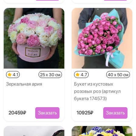
4.1
25 x 30 см
4.7
40 x 50 см
Зеркальная ария
Букет из кустовых
розовых роз (артикул
букета 174573)
20459₽
Заказать
10925₽
Заказать