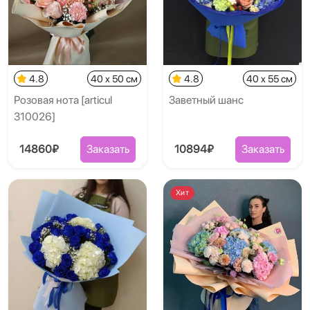
4.8
40 x 50 см
4.8
40 x 55 см
Розовая нота [articul
Заветный шанс
310026]
14860₽
Заказать
10894₽
Заказать
Хит