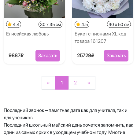
4.4
30 x 35 см
4.5
40 x 50 см
Елисейская любовь
Букет с пионами XL код
товара 161207
9887₽
Заказать
25729₽
Заказать
«
1
2
»
Последний звонок – памятная дата как для учителя, так и
для учеников.
Последний школьный майский день хочется запомнить, как
один из самых ярких в уходящем учебном году. Многие