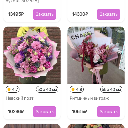
букета: 302528]
13495₽
Заказать
14300₽
Заказать
4.7
50 x 40 см
4.9
55 x 40 см
Невский поэт
Ритмичный витраж
10236₽
Заказать
10515₽
Заказать