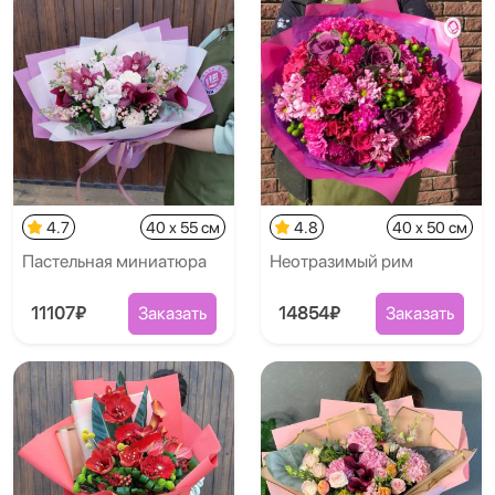
4.7
40 x 55 см
4.8
40 x 50 см
Пастельная миниатюра
Неотразимый рим
11107₽
Заказать
14854₽
Заказать