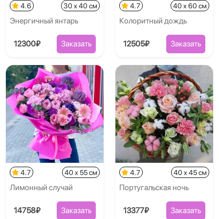
4.6
30 x 40 см
4.7
40 x 60 см
Энергичный янтарь
Колоритный дождь
12300₽
Заказать
12505₽
Заказать
4.7
40 x 55 см
4.7
40 x 45 см
Лимонный случай
Португальская ночь
14758₽
Заказать
13377₽
Заказать