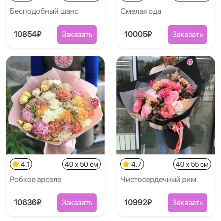
Бесподобный шанс
Смелая ода
10854₽
Заказать
10005₽
Заказать
4.1
40 x 50 см
4.7
40 x 55 см
Робкое арселе
Чистосердечный рим
10636₽
Заказать
10992₽
Заказать