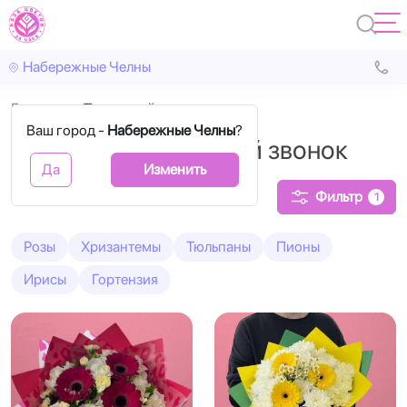
Набережные Челны
Главная
Последний звонок
Ваш город -
Набережные Челны
?
Букеты на Последний звонок
Да
Изменить
Фильтр
1
Розы
Хризантемы
Тюльпаны
Пионы
Ирисы
Гортензия