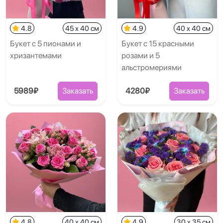
4.8
45 x 40 см
4.9
40 x 40 см
Букет с 5 пионами и
Букет с 15 красными
хризантемами
розами и 5
альстромериями
5989₽
Заказать
4280₽
Заказать
4.8
40 x 40 см
4.9
30 x 35 см