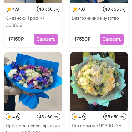
4.9
40 x 50 см
4.8
40 x 65 см
Океанский риф №
Безграничное чувство
303832
17159₽
Заказать
17589₽
Заказать
4.6
45 x 60 см
4.9
65 x 50 см
Просторы небес [артикул
Полнолуние № 300735