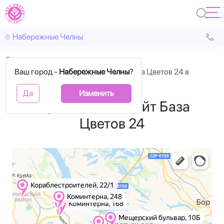
Набережные Челны
Главная
Ваш город -
Адреса фирменных магазинов База Цветов 24 в
Набережные Челны
?
Набережных Челнах
Да
Изменить
Официальный сайт База
Цветов 24