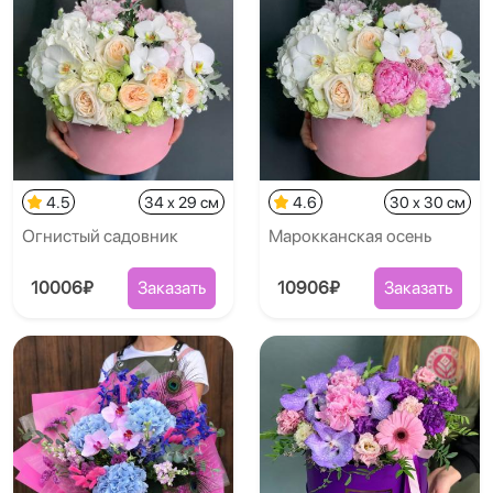
4.5
34 x 29 см
4.6
30 x 30 см
Огнистый садовник
Марокканская осень
10006₽
Заказать
10906₽
Заказать