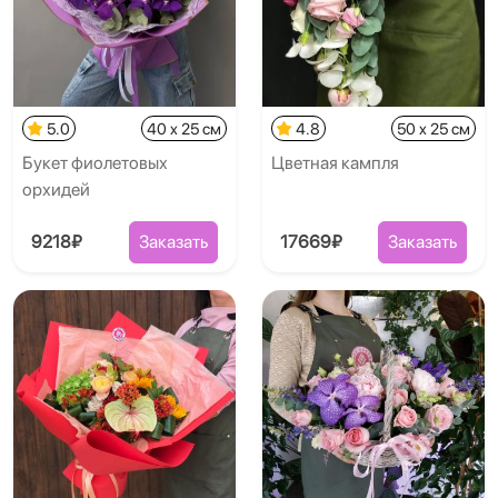
5.0
40 x 25 см
4.8
50 x 25 см
Букет фиолетовых
Цветная кампля
орхидей
9218₽
Заказать
17669₽
Заказать