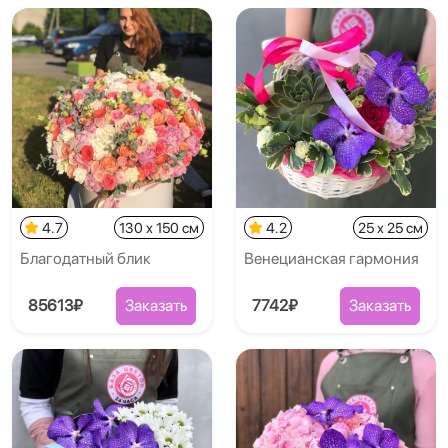
4.7
130 x 150 см
4.2
25 x 25 см
Благодатный блик
Венецианская гармония
85613₽
Заказать
7742₽
Заказать