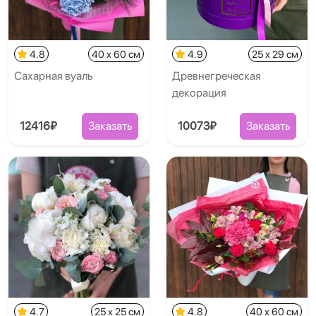
4.8
40 x 60 см
4.9
25 x 29 см
Сахарная вуаль
Древнегреческая
декорация
12416₽
Заказать
10073₽
Заказать
4.7
25 x 25 см
4.8
40 x 60 см