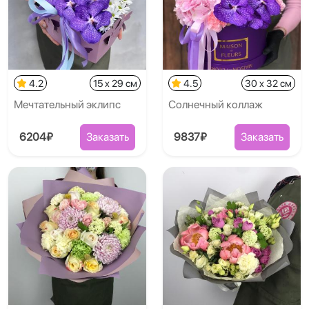
4.2
15 x 29 см
4.5
30 x 32 см
Мечтательный эклипс
Солнечный коллаж
6204₽
Заказать
9837₽
Заказать