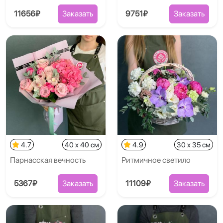
11656₽
Заказать
9751₽
Заказать
4.7
40 x 40 см
4.9
30 x 35 см
Парнасская вечность
Ритмичное светило
5367₽
Заказать
11109₽
Заказать