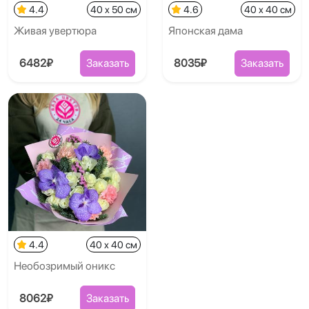
4.4
40 x 50 см
4.6
40 x 40 см
Живая увертюра
Японская дама
6482₽
Заказать
8035₽
Заказать
4.4
40 x 40 см
Необозримый оникс
8062₽
Заказать