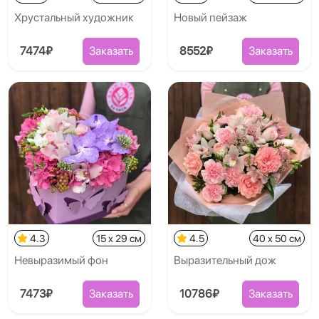
Хрустальный художник
Новый пейзаж
7474₽
Заказать
8552₽
Заказать
4.3
15 x 29 см
4.5
40 x 50 см
Невыразимый фон
Выразительный дож
7473₽
Заказать
10786₽
Заказать