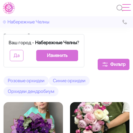
Набережные Челны
Главная
Орхидеи
Ваш город -
Набережные Челны
?
Букеты с орхидеями
Да
Изменить
Фильтр
Розовые орхидеи
Синие орхидеи
Орхидеи дендробиум