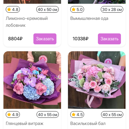
4.8
40 x 50 см
5.0
30 x 28 см
Лимонно-кремовый
Вымышленная ода
лобовник
8804₽
Заказать
10338₽
Заказать
4.9
40 x 55 см
4.5
40 x 55 см
Глянцевый витраж
Васильковый бал