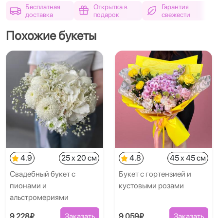
Бесплатная
Открытка в
Гарантия
доставка
подарок
свежести
Похожие букеты
4.9
25 x 20 см
4.8
45 x 45 см
Свадебный букет с
Букет с гортензией и
пионами и
кустовыми розами
альстромериями
9 228₽
Заказать
9 059₽
Заказать