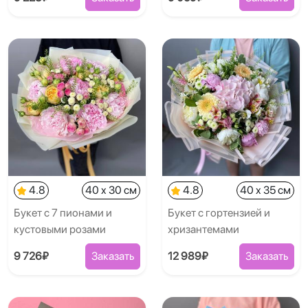
4.8
40 x 30 см
4.8
40 x 35 см
Букет с 7 пионами и
Букет с гортензией и
кустовыми розами
хризантемами
9 726₽
Заказать
12 989₽
Заказать