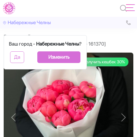
Набережные Челны
Главная
Букеты
Ваш город -
Букет с пионами 9 шт [код товара - 161370]
Набережные Челны
?
Да
Изменить
Получить кешбек 30%
Назад
Впере