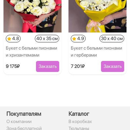
4.8
40 x 35 см
4.9
30 x 40 см
Букет с белыми пионами
Букет с белыми пионами
и хризантемами
и герберами
9 175₽
Заказать
7 201₽
Заказать
Покупателям
Каталог
О компании
В коробках
Зона бесплатной
Тюльпаны