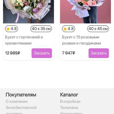
4.8
40 x 35 см
4.8
40 x 45 см
Букет с гортензией и
Букет с 15 розовыми
хризантемами
розами и гвоздиками
12 989₽
Заказать
7 947₽
Заказать
Покупателям
Каталог
О компании
В коробках
Зона бесплатной
Тюльпаны
доставки
Хризантемы