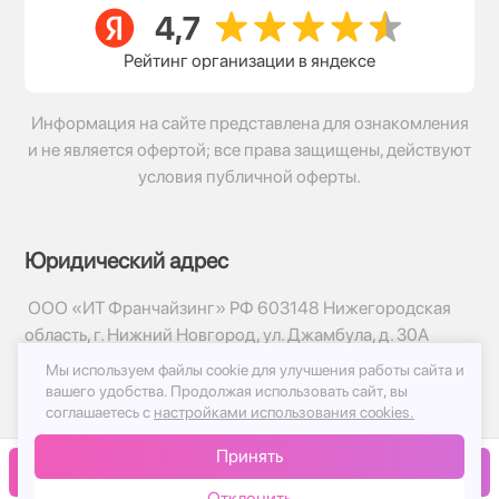
Рейтинг организации в яндексе
Информация на сайте представлена для ознакомления
и не является офертой; все права защищены, действуют
условия публичной оферты.
Юридический адрес
ООО «ИТ Франчайзинг» РФ 603148 Нижегородская
область, г. Нижний Новгород, ул. Джамбула, д. 30А
Мы используем файлы cookie для улучшения работы сайта и
© 2017-2026г, База Цветов 24.ру
вашего удобства.
Продолжая использовать сайт, вы
Политика конфиденциальности
соглашаетесь с
настройками использования cookies.
Публичная оферта
Принять
Принимаем к оплате
В корзину
Отклонить