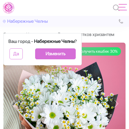
Набережные Челны
Главная
Хризантема
Вальс лепестков хризантем
Ваш город -
Набережные Челны
?
Получить кешбек 30%
Да
Изменить
Назад
Впере