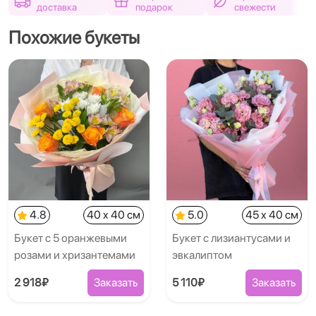
доставка
подарок
свежести
Похожие букеты
4.8
40 x 40 см
5.0
45 x 40 см
Букет с 5 оранжевыми
Букет с лизиантусами и
розами и хризантемами
эвкалиптом
2 918₽
Заказать
5 110₽
Заказать