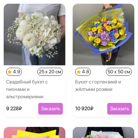
4.9
25 x 20 см
4.8
50 x 50 см
Свадебный букет с
Букет с гортензией и
пионами и
жёлтыми розами
альстромериями
9 228₽
Заказать
10 920₽
Заказать