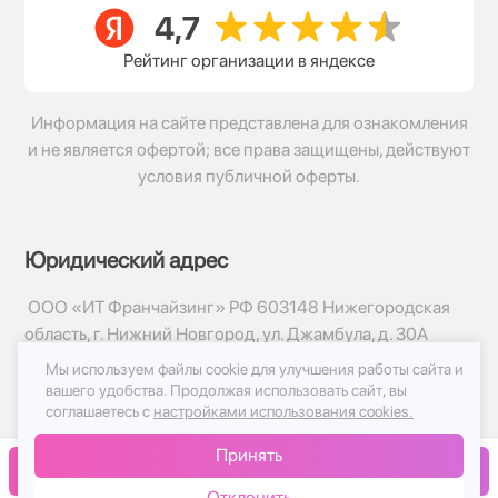
Рейтинг организации в яндексе
Информация на сайте представлена для ознакомления
и не является офертой; все права защищены, действуют
условия публичной оферты.
Юридический адрес
ООО «ИТ Франчайзинг» РФ 603148 Нижегородская
область, г. Нижний Новгород, ул. Джамбула, д. 30А
Мы используем файлы cookie для улучшения работы сайта и
© 2017-2026г, База Цветов 24.ру
вашего удобства.
Продолжая использовать сайт, вы
Политика конфиденциальности
соглашаетесь с
настройками использования cookies.
Публичная оферта
Принять
Принимаем к оплате
В корзину
Отклонить