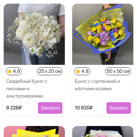
4.9
25 x 20 см
4.8
50 x 50 см
Свадебный букет с
Букет с гортензией и
пионами и
жёлтыми розами
альстромериями
9 228₽
Заказать
10 920₽
Заказать