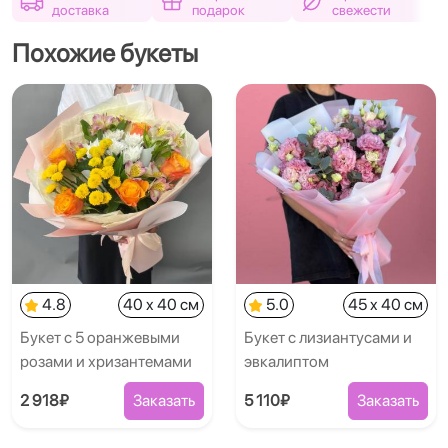
доставка
подарок
свежести
Похожие букеты
4.8
40 x 40 см
5.0
45 x 40 см
Букет с 5 оранжевыми
Букет с лизиантусами и
розами и хризантемами
эвкалиптом
2 918₽
Заказать
5 110₽
Заказать