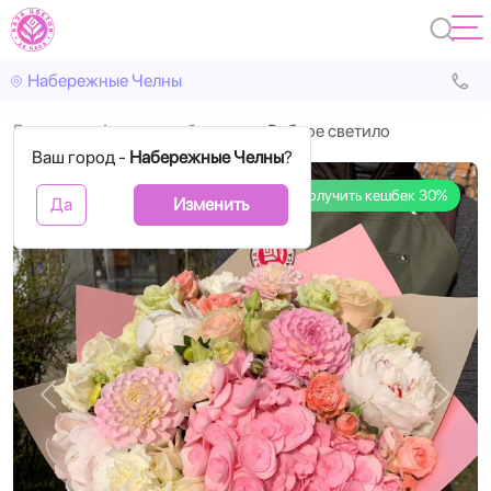
Набережные Челны
Главная
Авторские букеты
Робкое светило
Ваш город -
Набережные Челны
?
Получить кешбек 30%
Да
Изменить
Назад
Впере