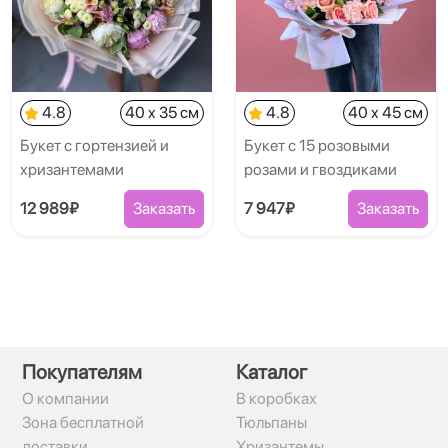
4.8
40 x 35 см
4.8
40 x 45 см
Букет с гортензией и
Букет с 15 розовыми
хризантемами
розами и гвоздиками
12 989₽
Заказать
7 947₽
Заказать
Покупателям
Каталог
О компании
В коробках
Зона бесплатной
Тюльпаны
доставки
Хризантемы