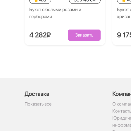
Букет с белыми розами и
Букет 
герберами
хриза
4 282₽
9 17
Заказать
Доставка
Компа
Показать все
О компа
Контакт
Юридиче
информ