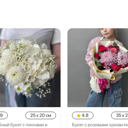
.9
25 x 20 см
4.8
35 x 
ный букет с пионами и
Букет с розовыми хризант