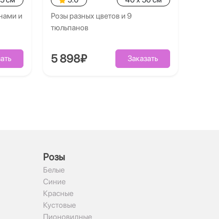
нами и
Розы разных цветов и 9
тюльпанов
5 898₽
ать
Заказать
Рoзы
Белые
Синие
Красные
Кустовые
Пионовидные