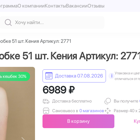
ограмма
О компании
Контакты
Вакансии
Отзывы
обке 51 шт. Кения Артикул: 2771
бке 51 шт. Кения Артикул: 277
Упаковка и цве
Доставка 07.08.2026
i
ь кешбек 30%
отличаться от 
6989 ₽
Доставка бесплатно
Вы получите
Самовывоз в
0 магазинов
Размер 40 х 
В корзину
Ку