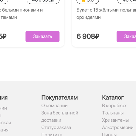
с белыми пионами и
Букет с 15 жёлтыми тюльпа
нтемами
орхидеями
5₽
6 908₽
Заказать
Заказ
ния
Покупателям
Каталог
О компании
В коробках
нии
Зона бесплатной
Тюльпаны
ы
доставки
Хризантемы
ская
Статус заказа
Альстромерии
ация
Политика
Пионы