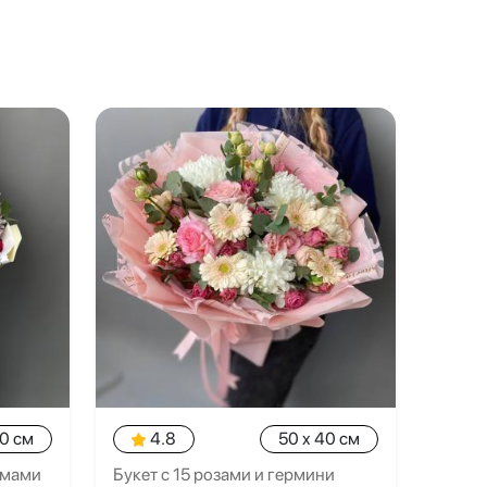
20 см
4.8
50 x 40 см
емами
Букет с 15 розами и гермини