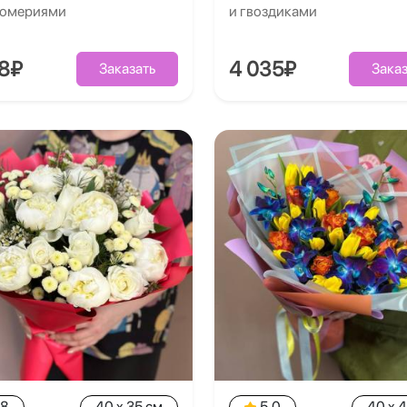
ромериями
и гвоздиками
28₽
4 035₽
Заказать
Заказ
.8
40 x 35 см
5.0
40 x 