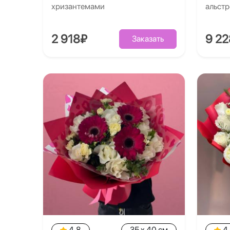
хризантемами
альст
2 918₽
9 2
Заказать
4.8
35 x 40 см
4