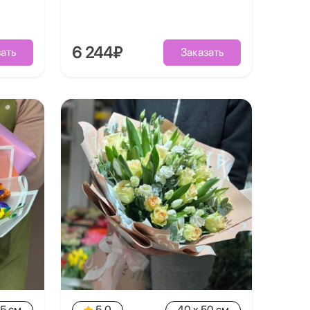
6 244₽
ать
Заказать
45 см
5.0
40 x 50 см