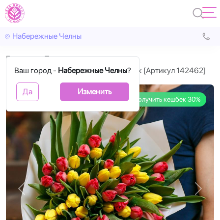
Набережные Челны
Главная
Тюльпаны
Ваш город -
Тюльпан желтый и красный 35 штук [Артикул 142462]
Набережные Челны
?
Да
Изменить
Получить кешбек 30%
Назад
Впере