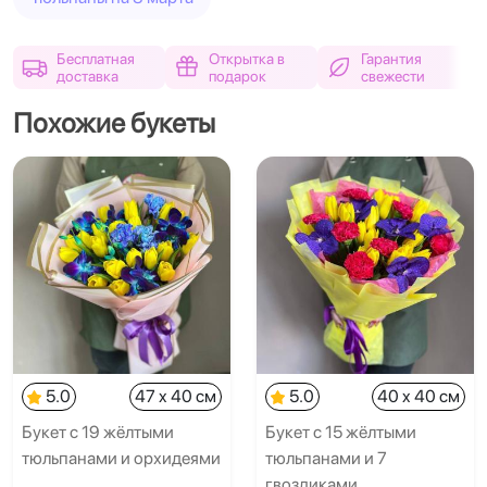
Бесплатная
Открытка в
Гарантия
доставка
подарок
свежести
Похожие букеты
5.0
47 x 40 см
5.0
40 x 40 см
Букет с 19 жёлтыми
Букет с 15 жёлтыми
тюльпанами и орхидеями
тюльпанами и 7
гвоздиками