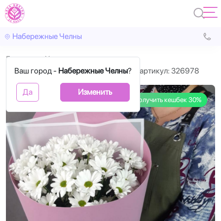
Набережные Челны
Главная
Хризантема
Ваш город -
Букет из кустовых хризантем 5 шт. артикул: 326978
Набережные Челны
?
Да
Изменить
Получить кешбек 30%
Назад
Впере