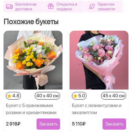
Бесплатная
Открытка в
Гарантия
доставка
подарок
свежести
Похожие букеты
4.8
40 x 40 см
5.0
45 x 40 см
Букет с 5 оранжевыми
Букет с лизиантусами и
розами и хризантемами
эвкалиптом
2 918₽
Заказать
5 110₽
Заказать