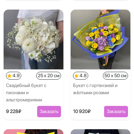
4.9
25 x 20 см
4.8
50 x 50 см
Свадебный букет с
Букет с гортензией и
пионами и
жёлтыми розами
альстромериями
9 228₽
Заказать
10 920₽
Заказать