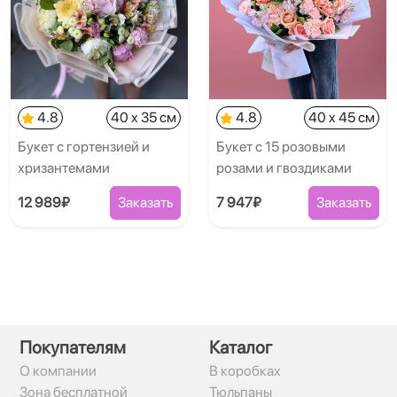
4.8
40 x 35 см
4.8
40 x 45 см
Букет с гортензией и
Букет с 15 розовыми
хризантемами
розами и гвоздиками
12 989₽
Заказать
7 947₽
Заказать
Покупателям
Каталог
О компании
В коробках
Зона бесплатной
Тюльпаны