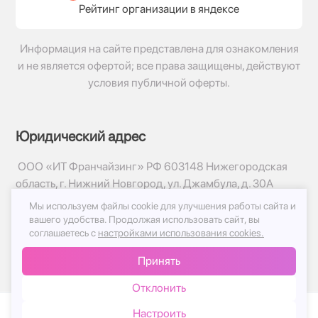
Рейтинг организации в яндексе
Информация на сайте представлена для ознакомления
и не является офертой; все права защищены, действуют
условия публичной оферты.
Юридический адрес
ООО «ИТ Франчайзинг» РФ 603148 Нижегородская
область, г. Нижний Новгород, ул. Джамбула, д. 30А
Мы используем файлы cookie для улучшения работы сайта и
© 2017-2026г, База Цветов 24.ру
вашего удобства.
Продолжая использовать сайт, вы
Политика конфиденциальности
соглашаетесь с
настройками использования cookies.
Публичная оферта
Принять
Принимаем к оплате
Отклонить
Настроить