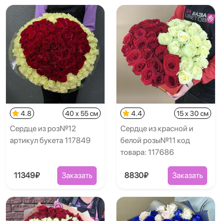
4.8
40 x 55 см
4.4
15 x 30 см
Сердце из роз№12
Сердце из красной и
артикул букета 117849
белой розы№11 код
товара: 117686
11349₽
Заказать
8830₽
Заказать