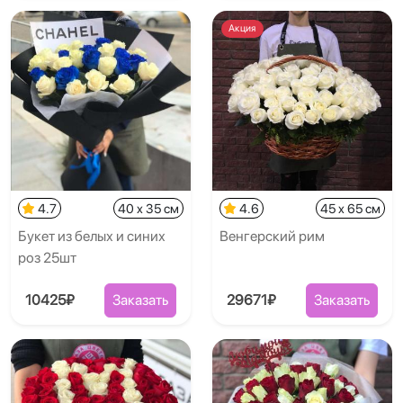
Акция
4.7
40 x 35 см
4.6
45 x 65 см
Букет из белых и синих
Венгерский рим
роз 25шт
10425₽
Заказать
29671₽
Заказать