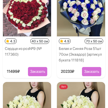
4.3
40 x 50 см
4.9
70 x 50 см
Сердце из роз№9 (№
Белая и Синяя Роза 51шт
117360)
70см (Эквадор) [артикул
букета 111818]
11499₽
Заказать
20233₽
Заказать
Хит