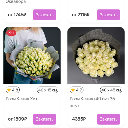
Эквадора
от 1745₽
Заказать
от 2115₽
Заказать
Хит
4.8
40 x 15 см
4.7
40 x 45 см
Розы Кения Хит
Розы Кения (40 см) 35
штук
от 1809₽
Заказать
4385₽
Заказать