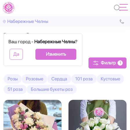
Набережные Челны
Главная
Белые
Ваш город -
Набережные Челны
?
Белые розы
Да
Изменить
Фильтр
1
Розы
Розовые
Сердца
101 роза
Кустовые
51 роза
Большие букеты роз