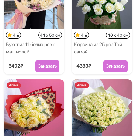
4.9
44 x 50 см
4.9
40 x 40 см
Букет из 11 белых роз с
Корзина из 25 роз Той
маттиолой
самой
5402₽
Заказать
4383₽
Заказать
Акция
Акция