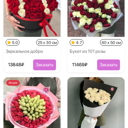
5.0
25 x 30 см
4.7
40 x 50 см
Зеркальное добро
Букет из 101 розы
13848₽
Заказать
11469₽
Заказать
Акция