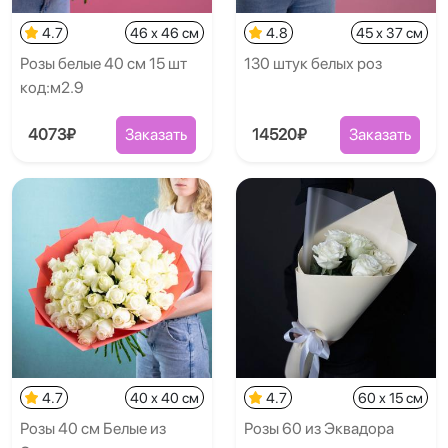
4.7
46 x 46 см
4.8
45 x 37 см
Розы белые 40 см 15 шт
130 штук белых роз
код:м2.9
4073₽
Заказать
14520₽
Заказать
4.7
40 x 40 см
4.7
60 x 15 см
Розы 40 см Белые из
Розы 60 из Эквадора