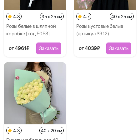
4.8
35 x 25 см
4.7
40 x 25 см
Розы белые в шляпной
Розы кустовые белые
коробке [код 5053]
(артикул 3912)
от 4961₽
Заказать
от 4039₽
Заказать
4.3
40 x 20 см