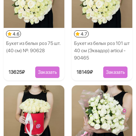
4.6
4.7
Букет из белых роз 75 шт.
Букет из белых роз 101 шт
(40 см) №: 90628
40 см (Эквадор) articul -
90465
13625₽
Заказать
18149₽
Заказать