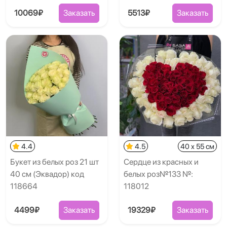
10069₽
Заказать
5513₽
Заказать
4.4
4.5
40 x 55 см
Букет из белых роз 21 шт
Сердце из красных и
40 см (Эквадор) код
белых роз№133 №:
118664
118012
4499₽
Заказать
19329₽
Заказать