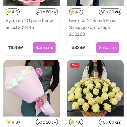
4.6
40 x 50 см
4.3
60 x 30 см
Букет из 101 розы Кения
Букет из 21 Белой Розы
articul 202446
Эквадор код товара:
202283
11549₽
Заказать
6329₽
Заказать
Хит
4.3
50 x 20 см
4.6
40 x 60 см