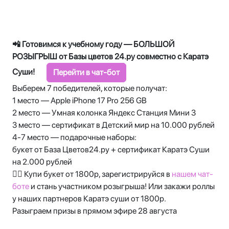
📲 Готовимся к учебному году — БОЛЬШОЙ
РОЗЫГРЫШ от Базы цветов 24.ру совместно с Каратэ
Суши!
Перейти в чат-бот
Выберем 7 победителей, которые получат:
1 место — Apple iPhone 17 Pro 256 GB
2 место — Умная колонка Яндекс Станция Мини 3
3 место — сертификат в Детский мир на 10.000 рублей
4-7 место — подарочные наборы:
букет от База Цветов24.ру + сертификат Каратэ Суши
на 2.000 рублей
☝🏻 Купи букет от 1800р, зарегистрируйся в
нашем чат-
боте
и стань участником розыгрыша! Или закажи роллы
у наших партнеров Каратэ суши от 1800р.
Разыграем призы в прямом эфире 28 августа