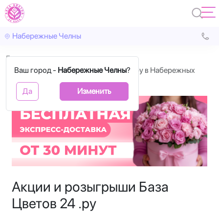
Набережные Челны
Главная
Ваш город -
Акции компании База Цветов 24 .ру в Набережных
Набережные Челны
?
Челнах
Да
Изменить
Акции и розыгрыши База
Цветов 24 .ру