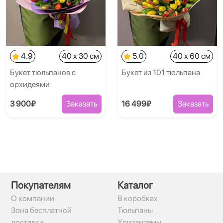
4.9
40 x 30 см
5.0
40 x 60 см
Букет тюльпанов с
Букет из 101 тюльпана
орхидеями
3 900₽
Заказать
16 499₽
Заказать
Покупателям
Каталог
О компании
В коробках
Зона бесплатной
Тюльпаны
доставки
Хризантемы