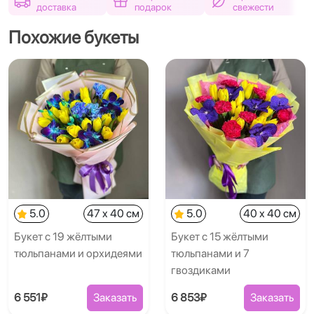
доставка
подарок
свежести
Похожие букеты
5.0
47 x 40 см
5.0
40 x 40 см
Букет с 19 жёлтыми
Букет с 15 жёлтыми
тюльпанами и орхидеями
тюльпанами и 7
гвоздиками
6 551₽
Заказать
6 853₽
Заказать