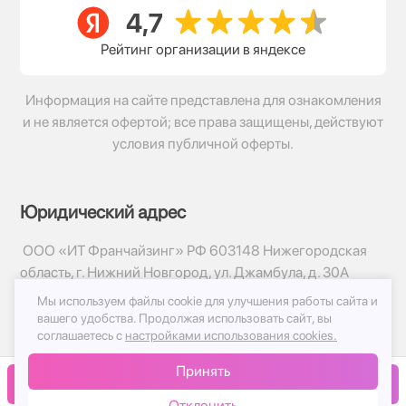
Рейтинг организации в яндексе
Информация на сайте представлена для ознакомления
и не является офертой; все права защищены, действуют
условия публичной оферты.
Юридический адрес
ООО «ИТ Франчайзинг» РФ 603148 Нижегородская
область, г. Нижний Новгород, ул. Джамбула, д. 30А
Мы используем файлы cookie для улучшения работы сайта и
© 2017-2026г, База Цветов 24.ру
вашего удобства.
Продолжая использовать сайт, вы
Политика конфиденциальности
соглашаетесь с
настройками использования cookies.
Публичная оферта
Принять
Принимаем к оплате
В корзину
Отклонить