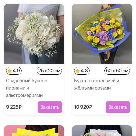
4.9
25 x 20 см
4.8
50 x 50 см
Свадебный букет с
Букет с гортензией и
пионами и
жёлтыми розами
альстромериями
9 228₽
Заказать
10 920₽
Заказать