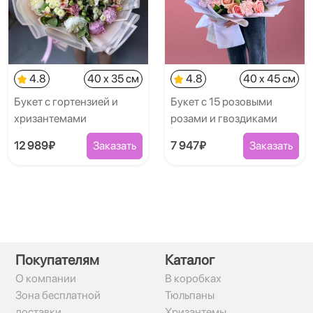
4.8
40 x 35 см
4.8
40 x 45 см
Букет с гортензией и
Букет с 15 розовыми
хризантемами
розами и гвоздиками
12 989₽
Заказать
7 947₽
Заказать
Покупателям
Каталог
О компании
В коробках
Зона бесплатной
Тюльпаны
доставки
Хризантемы