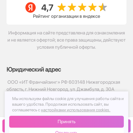
Рейтинг организации в яндексе
Информация на сайте представлена для ознакомления
и не является офертой; все права защищены, действуют
условия публичной оферты.
Юридический адрес
ООО «ИТ Франчайзинг» РФ 603148 Нижегородская
область, г. Нижний Новгород, ул. Джамбула, д. 30А
Мы используем файлы cookie для улучшения работы сайта и
© 2017-2026г, База Цветов 24.ру
вашего удобства.
Продолжая использовать сайт, вы
Политика конфиденциальности
соглашаетесь с
настройками использования cookies.
Публичная оферта
Принять
Принимаем к оплате
В корзину
Отклонить