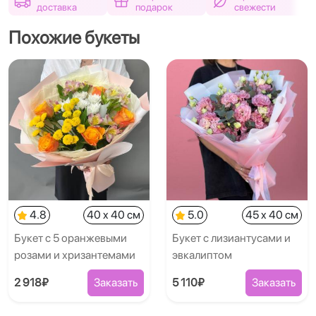
доставка
подарок
свежести
Похожие букеты
4.8
40 x 40 см
5.0
45 x 40 см
Букет с 5 оранжевыми
Букет с лизиантусами и
розами и хризантемами
эвкалиптом
2 918₽
Заказать
5 110₽
Заказать