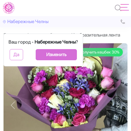
Набережные Челны
Главная
Авторские букеты
Изобразительная лента
Ваш город -
Набережные Челны
?
Получить кешбек 30%
Да
Изменить
Назад
Впере