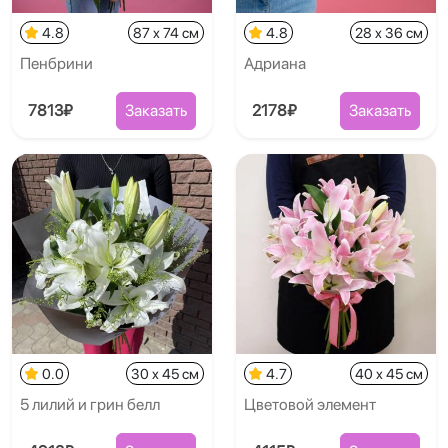
4.8
87 x 74 см
4.8
28 x 36 см
Пенбрини
Адриана
7813₽
Заказать
2178₽
Заказать
0.0
30 x 45 см
4.7
40 x 45 см
5 лилий и грин белл
Цветовой элемент