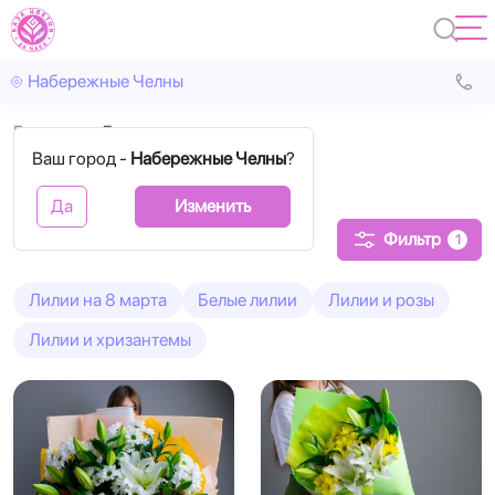
Набережные Челны
Главная
Лилии
Ваш город -
Набережные Челны
?
Букеты из лилий
Да
Изменить
Фильтр
1
Лилии на 8 марта
Белые лилии
Лилии и розы
Лилии и хризантемы