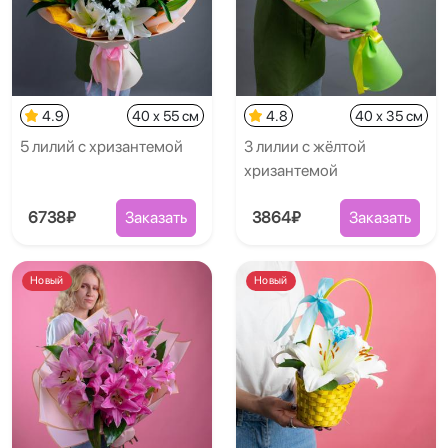
4.9
40 x 55 см
4.8
40 x 35 см
5 лилий с хризантемой
3 лилии с жёлтой
хризантемой
6738₽
Заказать
3864₽
Заказать
Новый
Новый