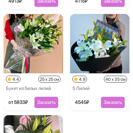
4913₽
Заказать
4115₽
Заказать
4.4
25 x 25 см
4.9
40 x 35 см
Букет из белых лилий
5 Лилий
от 5833₽
Заказать
4545₽
Заказать