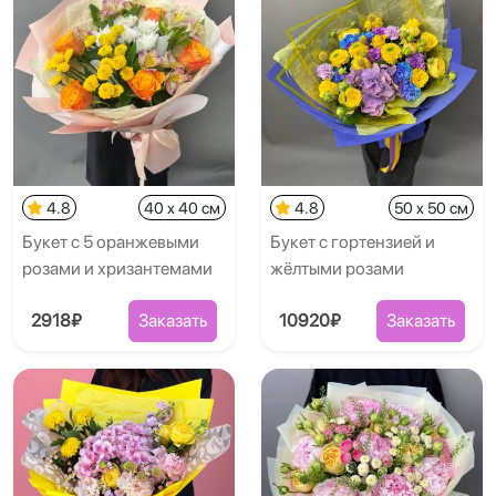
4.8
40 x 40 см
4.8
50 x 50 см
Букет с 5 оранжевыми
Букет с гортензией и
розами и хризантемами
жёлтыми розами
2918₽
Заказать
10920₽
Заказать