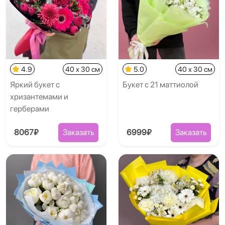
4.9
40 x 30 см
5.0
40 x 30 см
Яркий букет с
Букет с 21 маттиолой
хризантемами и
герберами
8067₽
Заказать
6999₽
Заказать