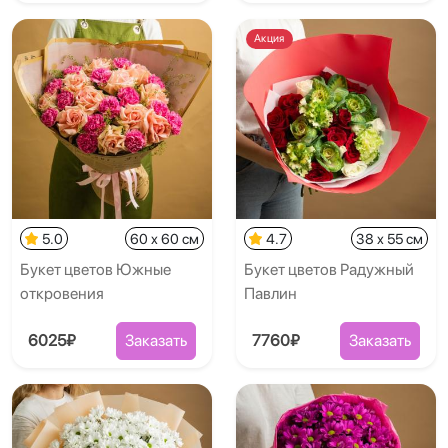
Акция
5.0
60 x 60 см
4.7
38 x 55 см
Букет цветов Южные
Букет цветов Радужный
откровения
Павлин
6025₽
Заказать
7760₽
Заказать