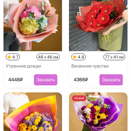
4.7
48 x 46 см
4.8
77 x 41 см
Утренние дожди
Весенние чувства
4448₽
Заказать
4366₽
Заказать
Новый