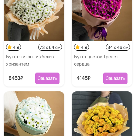
4.9
73 x 64 см
4.9
34 x 46 см
Букет-гигант из белых
Букет цветов Трепет
хризантем
сердца
8453₽
Заказать
4145₽
Заказать