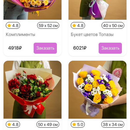
4.8
59 x 52 см
4.8
40 x 50 см
Комплименты
Букет цветов Топазы
4918₽
Заказать
6021₽
Заказать
4.8
50 x 49 см
5.0
38 x 34 см