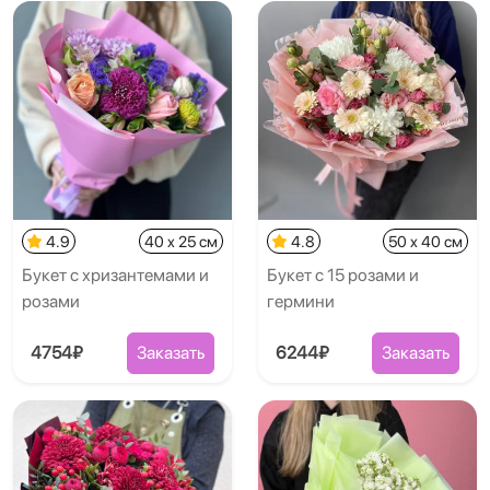
4.9
40 x 25 см
4.8
50 x 40 см
Букет с хризантемами и
Букет с 15 розами и
розами
гермини
4754₽
Заказать
6244₽
Заказать