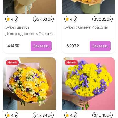
4.8
35 x 63 см
4.8
35 x 32 см
Букет цветов
Букет Жемчуг Красоты
Долгожданность Счастья
4145₽
Заказать
6297₽
Заказать
Новый
Новый
4.9
34 x 34 см
4.8
37 x 45 см