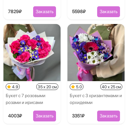
7829₽
Заказать
5598₽
Заказать
4.9
35 x 20 см
5.0
40 x 25 см
Букет с 7 розовыми
Букет с 3 хризантемами и
розами и ирисами
орхидеями
4003₽
Заказать
3351₽
Заказать