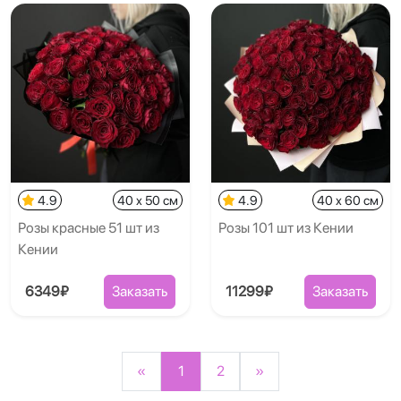
4.9
40 x 50 см
4.9
40 x 60 см
Розы красные 51 шт из
Розы 101 шт из Кении
Кении
6349₽
Заказать
11299₽
Заказать
«
1
2
»