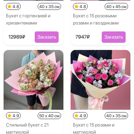
4.8
40 x 35 см
4.8
40 x 45 см
Букет с гортензией и
Букет с 15 розовыми
хризантемами
розами и гвоздиками
12989₽
Заказать
7947₽
Заказать
4.9
50 x 40 см
4.9
40 x 35 см
Стильный букет с 21
Букет с 15 розами и
маттиолой
маттиолой