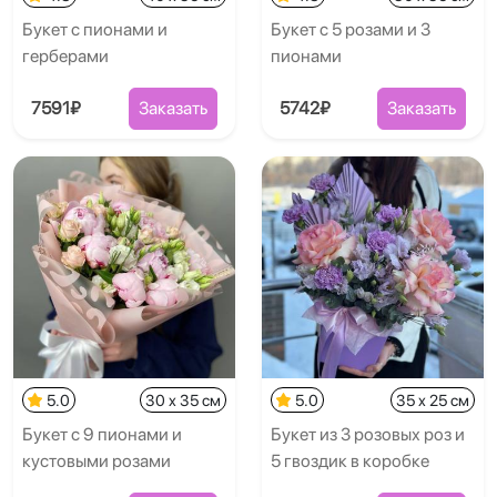
Букет с пионами и
Букет с 5 розами и 3
герберами
пионами
7591₽
Заказать
5742₽
Заказать
5.0
30 x 35 см
5.0
35 x 25 см
Букет с 9 пионами и
Букет из 3 розовых роз и
кустовыми розами
5 гвоздик в коробке