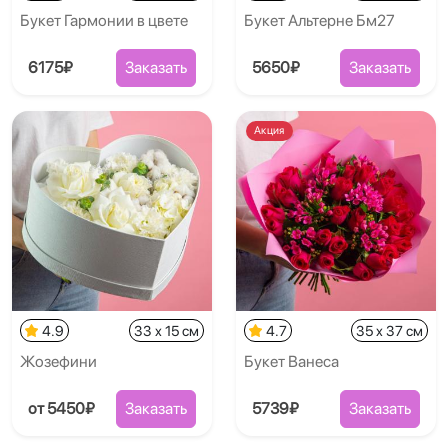
Букет Гармонии в цвете
Букет Альтерне Бм27
6175₽
Заказать
5650₽
Заказать
Акция
4.9
33 x 15 см
4.7
35 x 37 см
Жозефини
Букет Ванеса
от 5450₽
Заказать
5739₽
Заказать