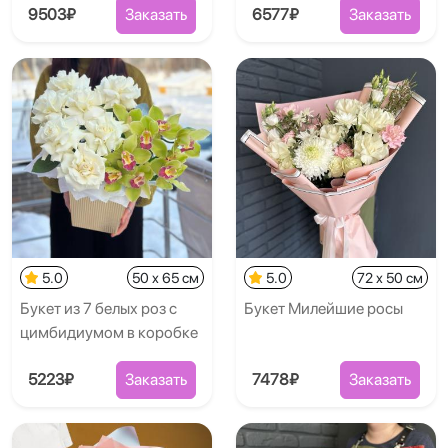
9503₽
Заказать
6577₽
Заказать
5.0
50 x 65 см
5.0
72 x 50 см
Букет из 7 белых роз с
Букет Милейшие росы
цимбидиумом в коробке
5223₽
Заказать
7478₽
Заказать