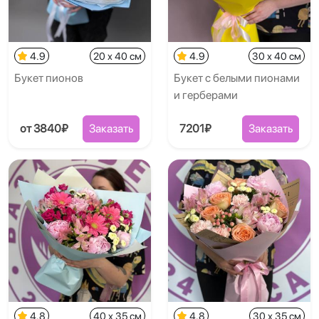
4.9
20 x 40 см
4.9
30 x 40 см
Букет пионов
Букет с белыми пионами
и герберами
от 3840₽
Заказать
7201₽
Заказать
4.8
40 x 35 см
4.8
30 x 35 см