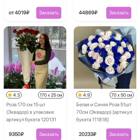
от 4019₽
Заказать
44869₽
Заказать
4.3
170 x 25 см
4.9
70 x 50 см
Роза 170 см 15 шт
Белая и Синяя Роза 51шт
(Эквадор) в упаковке
70см (Эквадор) [артикул
артикул букета 120131
букета 111818]
9350₽
Заказать
20233₽
Заказать