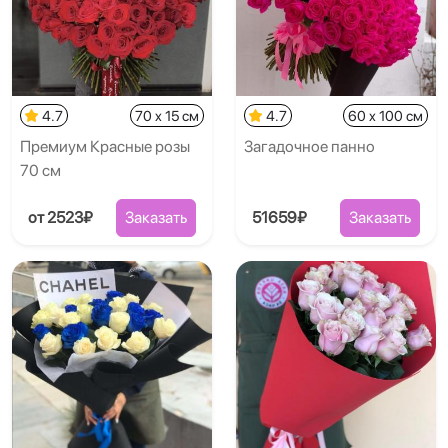
4.7
70 x 15 см
4.7
60 x 100 см
Премиум Красные розы
Загадочное панно
70 см
от 2523₽
Заказать
51659₽
Заказать