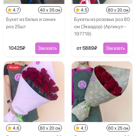
4.7
40 x 35 см
4.5
80 x 20 см
Букет из белых и синих
Букеты из розовых роз 80
роз 25шт
см (Эквадор) (Артикул -
197719)
10425₽
Заказать
от 5889₽
Заказать
Акция
4.6
80 x 20 см
4.1
60 x 25 см