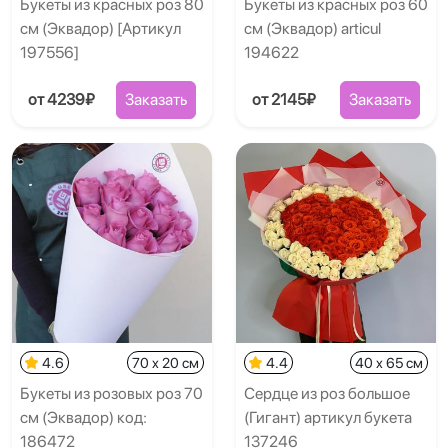
Букеты из красных роз 80
Букеты из красных роз 60
см (Эквадор) [Артикул
см (Эквадор) articul
197556]
194622
от 4239₽
Заказать
от 2145₽
Заказать
4.6
70 x 20 см
4.4
40 x 65 см
Букеты из розовых роз 70
Сердце из роз большое
см (Эквадор) код:
(Гигант) артикул букета
186472
137246