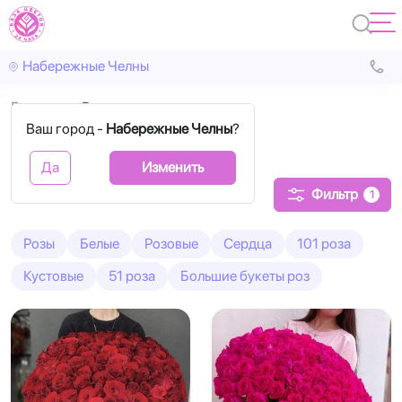
Набережные Челны
Главная
Высокие
Ваш город -
Набережные Челны
?
Высокие розы
Да
Изменить
Фильтр
1
Розы
Белые
Розовые
Сердца
101 роза
Кустовые
51 роза
Большие букеты роз