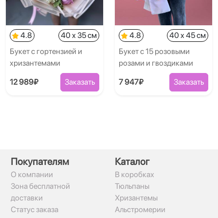
4.8
40 x 35 см
4.8
40 x 45 см
Букет с гортензией и
Букет с 15 розовыми
хризантемами
розами и гвоздиками
12 989₽
Заказать
7 947₽
Заказать
Покупателям
Каталог
О компании
В коробках
Зона бесплатной
Тюльпаны
доставки
Хризантемы
Статус заказа
Альстромерии