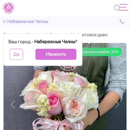
Набережные Челны
Главная
Авторские букеты
Нефритовое диво
Ваш город -
Набережные Челны
?
Получить кешбек 30%
Да
Изменить
Назад
Впере