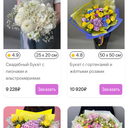
4.9
25 x 20 см
4.8
50 x 50 см
Свадебный букет с
Букет с гортензией и
пионами и
жёлтыми розами
альстромериями
9 228₽
Заказать
10 920₽
Заказать