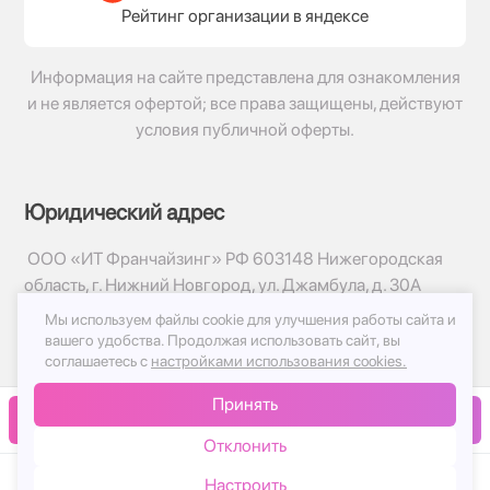
Рейтинг организации в яндексе
Информация на сайте представлена для ознакомления
и не является офертой; все права защищены, действуют
условия публичной оферты.
Юридический адрес
ООО «ИТ Франчайзинг» РФ 603148 Нижегородская
область, г. Нижний Новгород, ул. Джамбула, д. 30А
Мы используем файлы cookie для улучшения работы сайта и
© 2017-2026г, База Цветов 24.ру
вашего удобства.
Продолжая использовать сайт, вы
Политика конфиденциальности
соглашаетесь с
настройками использования cookies.
Публичная оферта
Принять
Принимаем к оплате
В корзину
Отклонить
Настроить