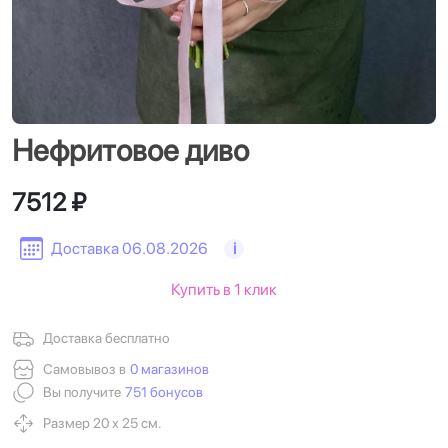
Нефритовое диво
7512 ₽
Доставка 06.08.2026
i
Купить в 1 клик
Доставка бесплатно
Самовывоз в
0 магазинов
Вы получите
751 бонусов
Размер 20 х 25 см.