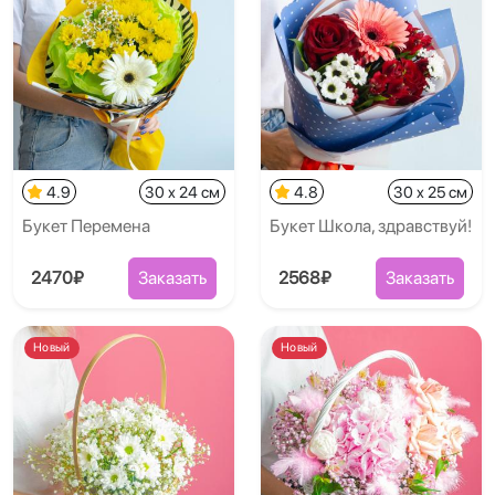
4.9
30 x 24 см
4.8
30 x 25 см
Букет Перемена
Букет Школа, здравствуй!
2470₽
Заказать
2568₽
Заказать
Новый
Новый