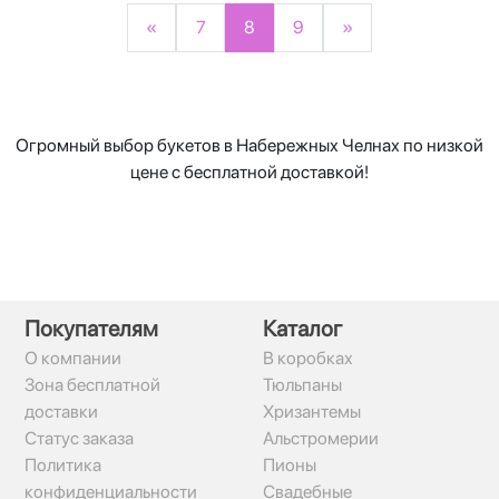
«
7
8
9
»
Огромный выбор букетов в Набережных Челнах по низкой
цене с бесплатной доставкой!
Покупателям
Каталог
О компании
В коробках
Зона бесплатной
Тюльпаны
доставки
Хризантемы
Статус заказа
Альстромерии
Политика
Пионы
конфиденциальности
Свадебные