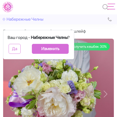
Набережные Челны
Главная
С цветами
Французкий шлейф
Ваш город -
Набережные Челны
?
Получить кешбек 30%
Да
Изменить
Назад
Впере