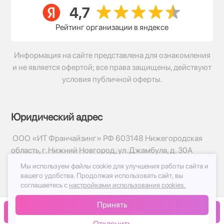
Рейтинг организации в яндексе
Информация на сайте представлена для ознакомления
и не является офертой; все права защищены, действуют
условия публичной оферты.
Юридический адрес
ООО «ИТ Франчайзинг» РФ 603148 Нижегородская
область, г. Нижний Новгород, ул. Джамбула, д. 30А
Мы используем файлы cookie для улучшения работы сайта и
© 2017-2026г, База Цветов 24.ру
вашего удобства.
Продолжая использовать сайт, вы
Политика конфиденциальности
соглашаетесь с
настройками использования cookies.
Публичная оферта
Принять
Принимаем к оплате
В корзину
Отклонить