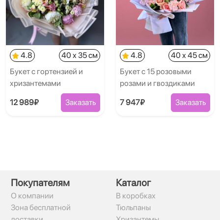
4.8
40 x 35 см
4.8
40 x 45 см
Букет с гортензией и
Букет с 15 розовыми
хризантемами
розами и гвоздиками
12 989₽
Заказать
7 947₽
Заказать
Покупателям
Каталог
О компании
В коробках
Зона бесплатной
Тюльпаны
доставки
Хризантемы