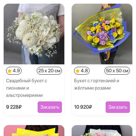
4.9
25 x 20 см
4.8
50 x 50 см
Свадебный букет с
Букет с гортензией и
пионами и
жёлтыми розами
альстромериями
9 228₽
Заказать
10 920₽
Заказать