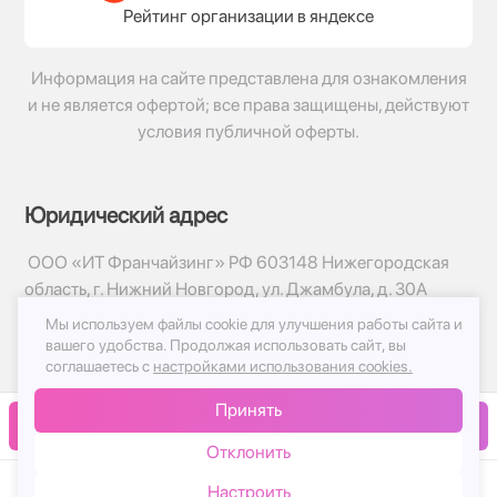
Рейтинг организации в яндексе
Информация на сайте представлена для ознакомления
и не является офертой; все права защищены, действуют
условия публичной оферты.
Юридический адрес
ООО «ИТ Франчайзинг» РФ 603148 Нижегородская
область, г. Нижний Новгород, ул. Джамбула, д. 30А
Мы используем файлы cookie для улучшения работы сайта и
© 2017-2026г, База Цветов 24.ру
вашего удобства.
Продолжая использовать сайт, вы
Политика конфиденциальности
соглашаетесь с
настройками использования cookies.
Публичная оферта
Принять
Принимаем к оплате
В корзину
Отклонить
Настроить