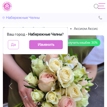
Набережные Челны
Главная
Свадебные (букет невесты)
Аксиом Аксис
Ваш город -
Набережные Челны
?
Получить кешбек 30%
Да
Изменить
Назад
Впере