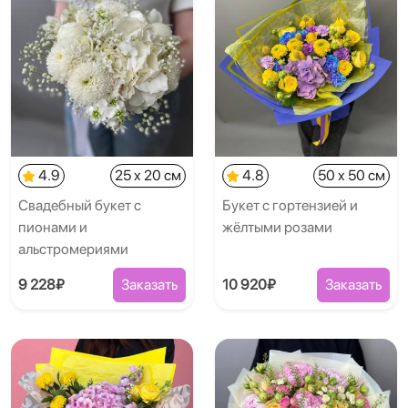
4.9
25 x 20 см
4.8
50 x 50 см
Свадебный букет с
Букет с гортензией и
пионами и
жёлтыми розами
альстромериями
9 228₽
Заказать
10 920₽
Заказать