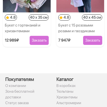
4.8
40 x 35 см
4.8
40 x 45 см
Букет с гортензией и
Букет с 15 розовыми
хризантемами
розами и гвоздиками
12 989₽
Заказать
7 947₽
Заказать
Покупателям
Каталог
О компании
В коробках
Зона бесплатной
Тюльпаны
доставки
Хризантемы
Статус заказа
Альстромерии