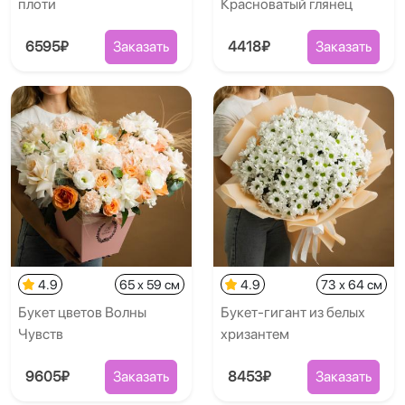
плоти
Красноватый глянец
6595₽
Заказать
4418₽
Заказать
4.9
65 x 59 см
4.9
73 x 64 см
Букет цветов Волны
Букет-гигант из белых
Чувств
хризантем
9605₽
Заказать
8453₽
Заказать