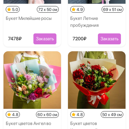
5.0
72 x 50 см
4.9
69 x 51 см
Букет Милейшие росы
Букет Летние
пробуждения
7478₽
Заказать
7200₽
Заказать
4.8
60 x 60 см
4.8
50 x 49 см
Букет цветов Ангел во
Букет цветов