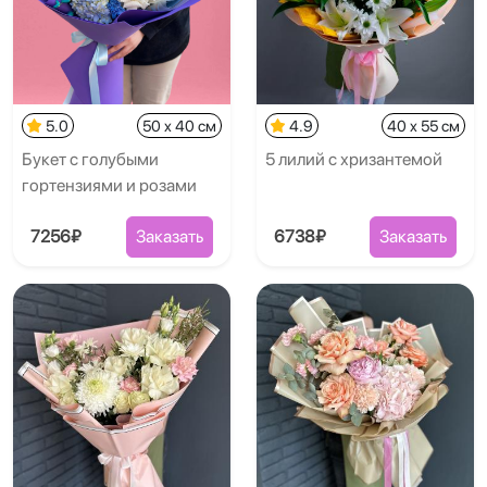
5.0
50 x 40 см
4.9
40 x 55 см
Букет с голубыми
5 лилий с хризантемой
гортензиями и розами
7256₽
Заказать
6738₽
Заказать