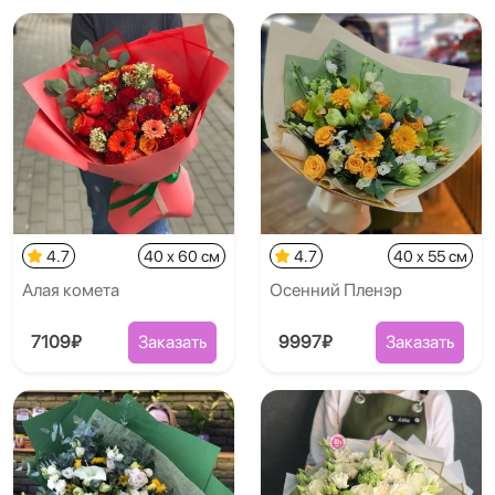
4.7
40 x 60 см
4.7
40 x 55 см
Алая комета
Осенний Пленэр
7109₽
Заказать
9997₽
Заказать