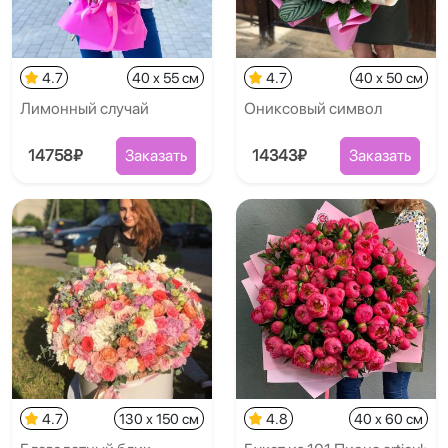
4.7
40 x 55 см
4.7
40 x 50 см
Лимонный случай
Ониксовый символ
14758₽
Заказать
14343₽
Заказать
4.7
130 x 150 см
4.8
40 x 60 см