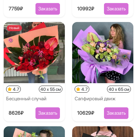
7759₽
Заказать
10992₽
Заказать
Новый
4.7
40 x 55 см
4.7
40 x 65 см
Бесценный случай
Сапфировый движ
8626₽
Заказать
10629₽
Заказать