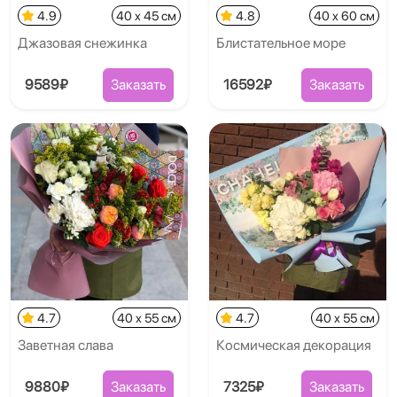
4.9
40 x 45 см
4.8
40 x 60 см
Джазовая снежинка
Блистательное море
9589₽
Заказать
16592₽
Заказать
4.7
40 x 55 см
4.7
40 x 55 см
Заветная слава
Космическая декорация
9880₽
Заказать
7325₽
Заказать