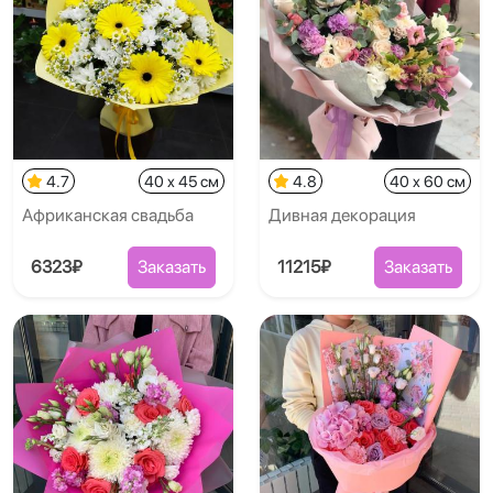
4.7
40 x 45 см
4.8
40 x 60 см
Африканская свадьба
Дивная декорация
6323₽
Заказать
11215₽
Заказать