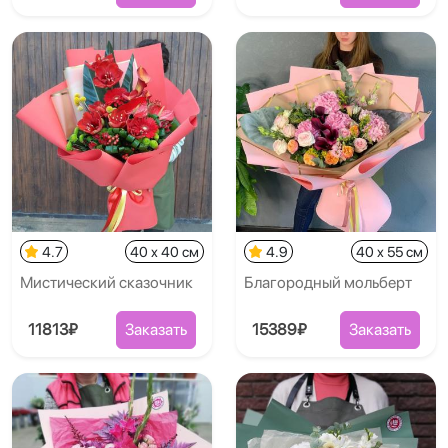
4.7
40 x 40 см
4.9
40 x 55 см
Мистический сказочник
Благородный мольберт
11813₽
Заказать
15389₽
Заказать