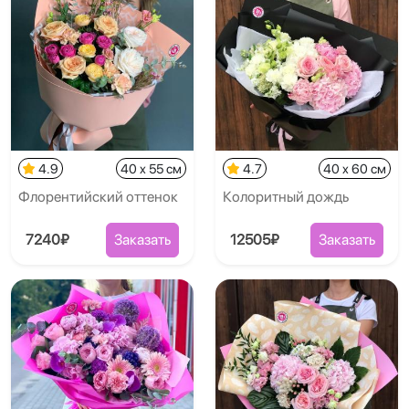
4.9
40 x 55 см
4.7
40 x 60 см
Флорентийский оттенок
Колоритный дождь
7240₽
Заказать
12505₽
Заказать