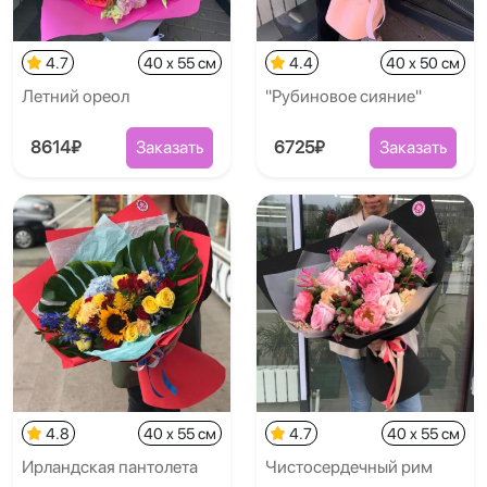
4.7
40 x 55 см
4.4
40 x 50 см
Летний ореол
"Рубиновое сияние"
8614₽
Заказать
6725₽
Заказать
4.8
40 x 55 см
4.7
40 x 55 см
Ирландская пантолета
Чистосердечный рим