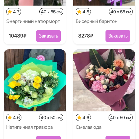
4.7
40 x 55 см
4.8
40 x 55 см
Энергичный натюрморт
Бисерный баритон
10489₽
Заказать
8278₽
Заказать
4.6
40 x 50 см
4.6
40 x 50 см
Нетипичная гравюра
Смелая ода