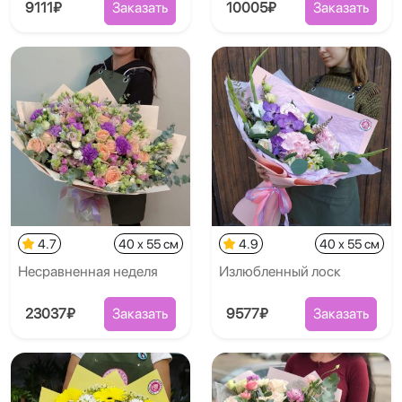
9111₽
Заказать
10005₽
Заказать
4.7
40 x 55 см
4.9
40 x 55 см
Несравненная неделя
Излюбленный лоск
23037₽
Заказать
9577₽
Заказать