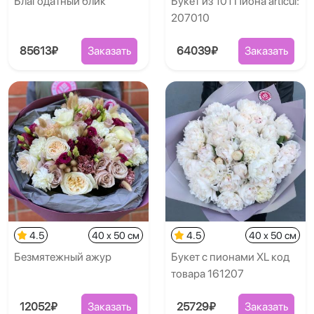
Благодатный блик
Букет из 101 Пиона articul:
207010
85613₽
Заказать
64039₽
Заказать
4.5
40 x 50 см
4.5
40 x 50 см
Безмятежный ажур
Букет с пионами XL код
товара 161207
12052₽
Заказать
25729₽
Заказать