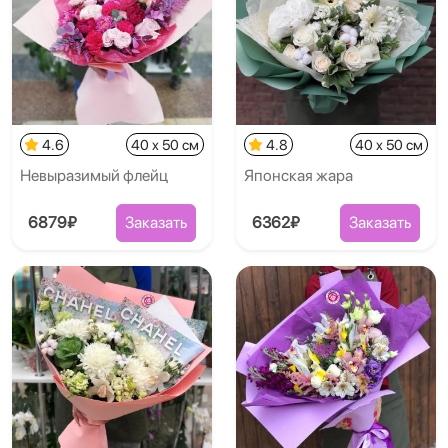
4.6
40 x 50 см
4.8
40 x 50 см
Невыразимый флейц
Японская жара
6879₽
Заказать
6362₽
Заказать