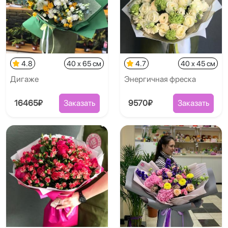
4.8
40 x 65 см
4.7
40 x 45 см
Дигаже
Энергичная фреска
16465₽
Заказать
9570₽
Заказать