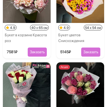
4.9
40 x 65 см
4.9
54 x 54 см
Букет в корзине Красота
Букет цветов
роз
Снисхождения
7581₽
Заказать
5145₽
Заказать
Акция