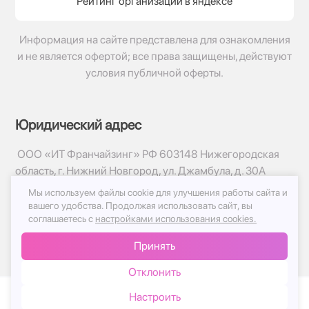
Рейтинг организации в яндексе
Информация на сайте представлена для ознакомления
и не является офертой; все права защищены, действуют
условия публичной оферты.
Юридический адрес
ООО «ИТ Франчайзинг» РФ 603148 Нижегородская
область, г. Нижний Новгород, ул. Джамбула, д. 30А
Мы используем файлы cookie для улучшения работы сайта и
© 2017-2026г, База Цветов 24.ру
вашего удобства.
Продолжая использовать сайт, вы
Политика конфиденциальности
соглашаетесь с
настройками использования cookies.
Публичная оферта
Принять
Принимаем к оплате
Отклонить
Настроить