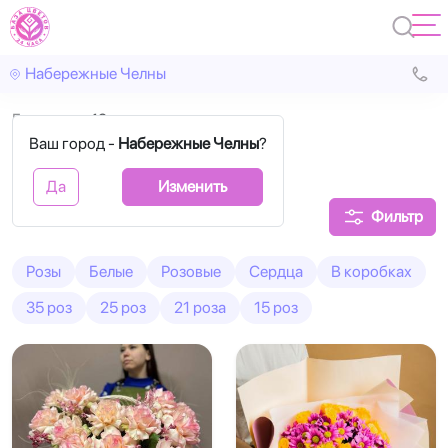
Набережные Челны
Главная
19 роз
Ваш город -
Набережные Челны
?
19 роз букеты
Да
Изменить
Фильтр
Розы
Белые
Розовые
Сердца
В коробках
35 роз
25 роз
21 роза
15 роз