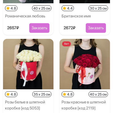
4.8
40 x 25 см
4.4
30 x 25 см
Романическая любовь
Британское имя
2657₽
Заказать
2672₽
Заказать
Хит
4.8
35 x 25 см
4.8
40 x 25 см
Розы белые в шляпной
Розы красные в шляпной
коробке [код 5053]
коробке [код 2119]