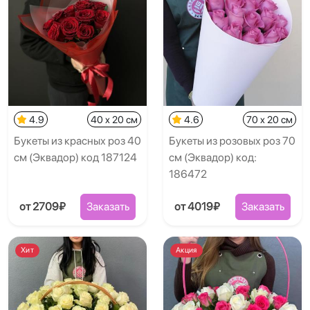
4.9
40 x 20 см
4.6
70 x 20 см
Букеты из красных роз 40
Букеты из розовых роз 70
см (Эквадор) код 187124
см (Эквадор) код:
186472
от 2709₽
Заказать
от 4019₽
Заказать
Хит
Акция