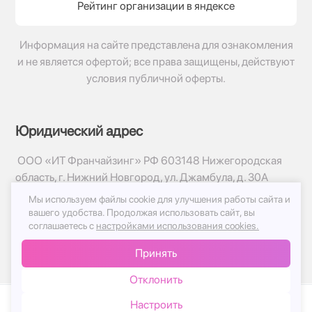
Рейтинг организации в яндексе
Информация на сайте представлена для ознакомления
и не является офертой; все права защищены, действуют
условия публичной оферты.
Юридический адрес
ООО «ИТ Франчайзинг» РФ 603148 Нижегородская
область, г. Нижний Новгород, ул. Джамбула, д. 30А
Мы используем файлы cookie для улучшения работы сайта и
© 2017-2026г, База Цветов 24.ру
вашего удобства.
Продолжая использовать сайт, вы
Политика конфиденциальности
соглашаетесь с
настройками использования cookies.
Публичная оферта
Принять
Принимаем к оплате
Отклонить
Настроить