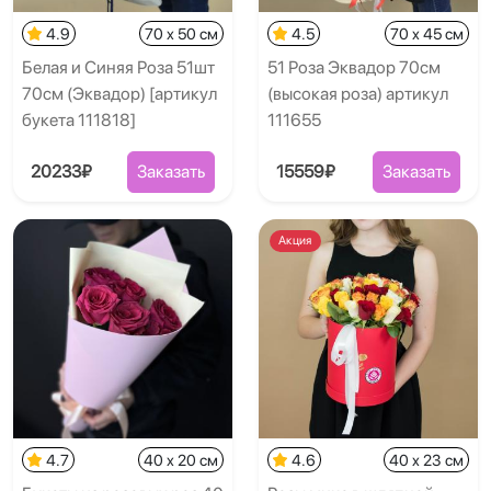
4.9
70 x 50 см
4.5
70 x 45 см
Белая и Синяя Роза 51шт
51 Роза Эквадор 70см
70см (Эквадор) [артикул
(высокая роза) артикул
букета 111818]
111655
20233₽
Заказать
15559₽
Заказать
Акция
4.7
40 x 20 см
4.6
40 x 23 см