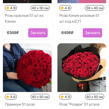
4.9
40 x 50 см
4.8
38 x 40 см
Розы красные 51 шт из
Розы Кения розовые 51
Кении
шт код:м2.11
6349₽
Заказать
6496₽
Заказать
4.6
40 x 50 см
4.9
40 x 50 см
Премиум 51 роза
Роза "Розари" 51 штука