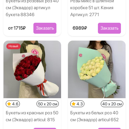
Букеты из розовых роз 40
Розы микс в шляпной
см (Эквадор) артикул
коробке 51 шт. Кения
букета 88346
Артикул: 2771
от 1715₽
Заказать
6989₽
Заказать
Новый
4.6
50 x 20 см
4.3
40 x 20 см
Букеты из красных роз 50
Букеты из белых роз 40
см (Эквадор) articul: 815
см (Эквадор) articul 652