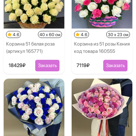
4.6
40 x 60 см
4.6
30 x 23 см
Корзина 51 белая роза
Корзина из 51 розы Кения
(артикул 165771)
код товара 160555
18429₽
Заказать
7119₽
Заказать