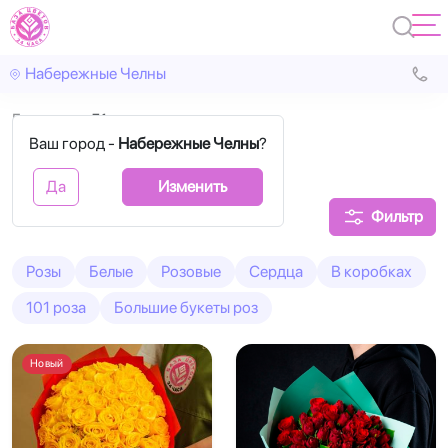
Набережные Челны
Главная
51 роза
Ваш город -
Набережные Челны
?
51 Роза
Да
Изменить
Фильтр
Розы
Белые
Розовые
Сердца
В коробках
101 роза
Большие букеты роз
Новый