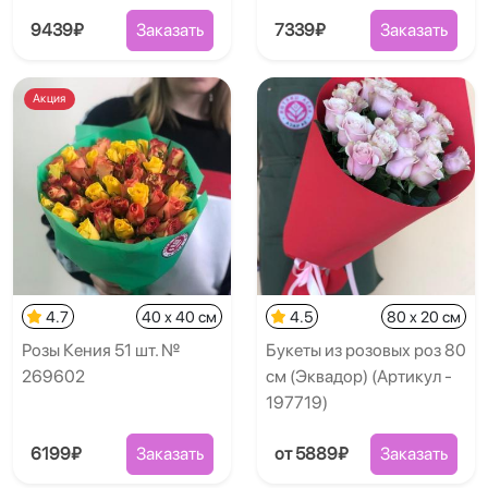
9439₽
Заказать
7339₽
Заказать
Акция
4.7
40 x 40 см
4.5
80 x 20 см
Розы Кения 51 шт. №
Букеты из розовых роз 80
269602
см (Эквадор) (Артикул -
197719)
6199₽
Заказать
от 5889₽
Заказать