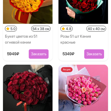
5.0
54 x 38 см
4.8
40 x 40 см
Букет цветов из 51
Розы 51 шт Кения
огневой кении
красные
5949₽
Заказать
5349₽
Заказать
Акция