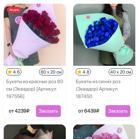
Акция
4.6
80 x 20 см
4.8
40 x 20 см
Букеты из красных роз 80
Букеты из синих роз
см (Эквадор) [Артикул
(Эквадор) Артикул:
197556]
187450
от 4239₽
Заказать
от 6439₽
Заказать