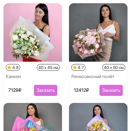
4.8
40 x 45 см
4.7
40 x 50 см
Канкен
Ренессансный полёт
7129₽
Заказать
12412₽
Заказать