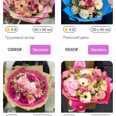
4.8
40 x 50 см
4.6
35 x 40 см
Грушевый актер
Римский день
12980₽
Заказать
6540₽
Заказать