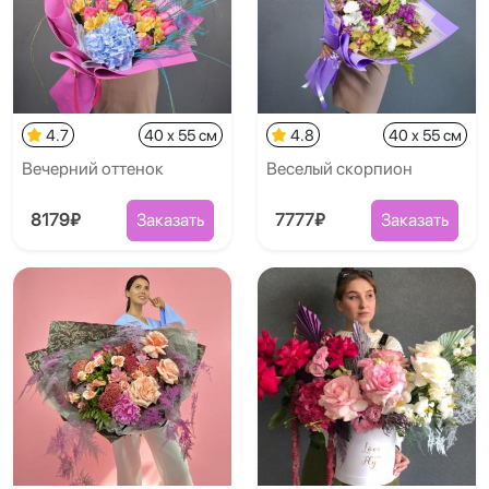
4.7
40 x 55 см
4.8
40 x 55 см
Вечерний оттенок
Веселый скорпион
8179₽
Заказать
7777₽
Заказать