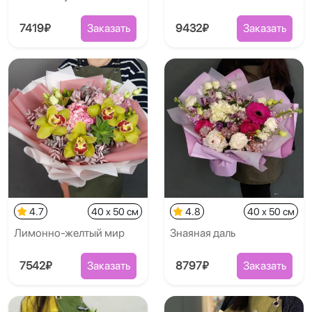
7419₽
Заказать
9432₽
Заказать
4.7
40 x 50 см
4.8
40 x 50 см
Лимонно-желтый мир
Знаяная даль
7542₽
Заказать
8797₽
Заказать