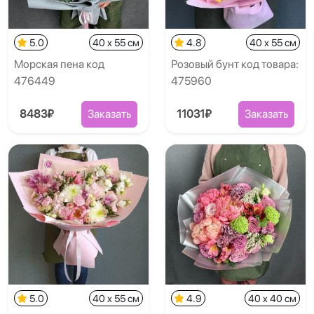
5.0
40 x 55 см
4.8
40 x 55 см
Морская пена код
Розовый бунт код товара:
476449
475960
8483₽
Заказать
11031₽
Заказать
5.0
40 x 55 см
4.9
40 x 40 см