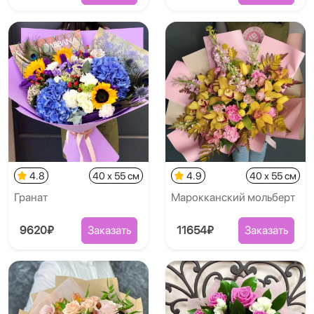
4.8
40 x 55 см
4.9
40 x 55 см
Гранат
Марокканский мольберт
9620₽
Заказать
11654₽
Заказать