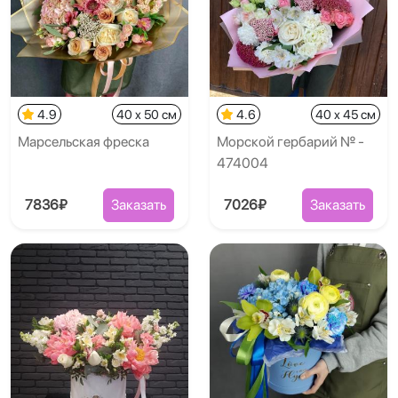
4.9
40 x 50 см
4.6
40 x 45 см
Марсельская фреска
Морской гербарий № -
474004
7836₽
Заказать
7026₽
Заказать