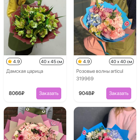
4.9
40 x 45 см
4.9
40 x 40 см
Дамская царица
Розовые волны articul
319969
8066₽
Заказать
9048₽
Заказать