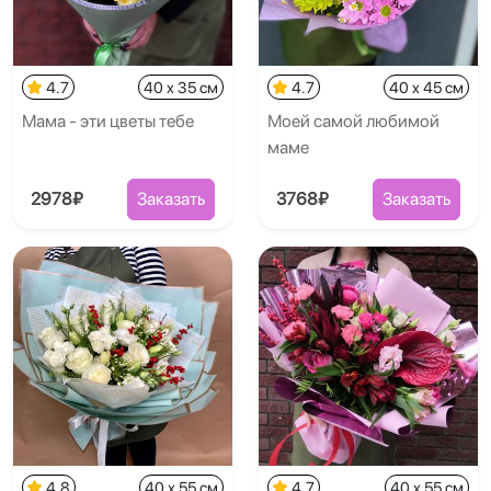
4.7
40 x 35 см
4.7
40 x 45 см
Мама - эти цветы тебе
Моей самой любимой
маме
2978₽
Заказать
3768₽
Заказать
4.8
40 x 55 см
4.7
40 x 55 см