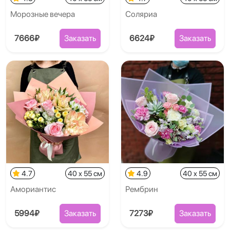
Морозные вечера
Соляриа
7666₽
Заказать
6624₽
Заказать
4.7
40 x 55 см
4.9
40 x 55 см
Амориантис
Рембрин
5994₽
Заказать
7273₽
Заказать