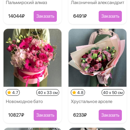
Пальмирский алмаз
Лаконичный александрит
14044₽
Заказать
6491₽
Заказать
4.7
40 x 33 см
4.8
40 x 50 см
Новомодное бато
Хрустальное арселе
10827₽
Заказать
6233₽
Заказать