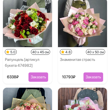
5.0
40 x 45 см
4.8
40 x 50 см
Рапунцель [артикул
Знаменитая страсть
букета 474982]
6338₽
Заказать
10793₽
Заказать