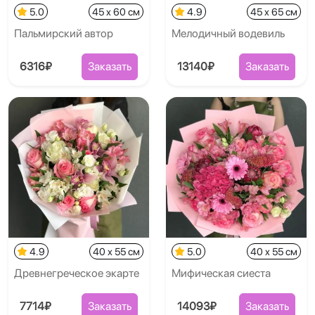
5.0
45 x 60 см
4.9
45 x 65 см
Пальмирский автор
Мелодичный водевиль
6316₽
Заказать
13140₽
Заказать
4.9
40 x 55 см
5.0
40 x 55 см
Древнегреческое экарте
Мифическая сиеста
7714₽
Заказать
14093₽
Заказать