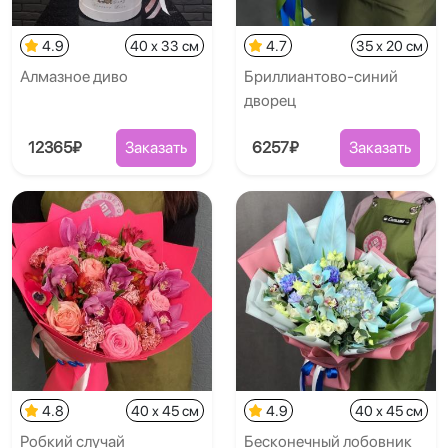
4.9
40 x 33 см
4.7
35 x 20 см
Алмазное диво
Бриллиантово-синий
дворец
12365₽
Заказать
6257₽
Заказать
4.8
40 x 45 см
4.9
40 x 45 см
Робкий случай
Бесконечный лобовник