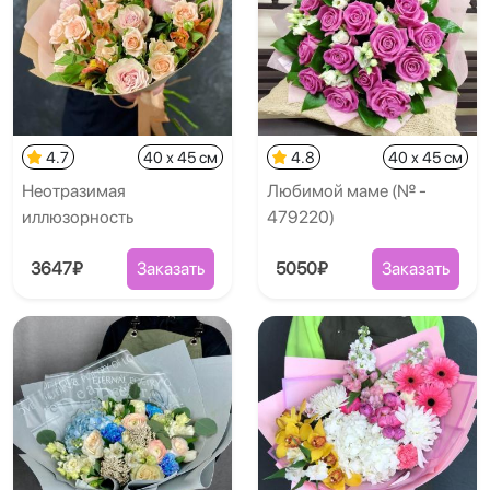
4.7
40 x 45 см
4.8
40 x 45 см
Неотразимая
Любимой маме (№ -
иллюзорность
479220)
3647₽
Заказать
5050₽
Заказать