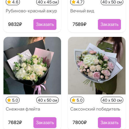
4.6
40 x 45 см
4.7
40 x 50 см
Рубиново-красный ажур
Вечный вид
9832₽
Заказать
7589₽
Заказать
5.0
40 x 50 см
5.0
40 x 50 см
Снежная флейта
Саксонский победитель
7682₽
Заказать
7800₽
Заказать