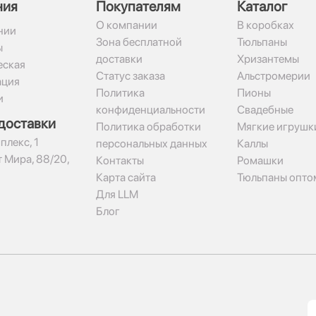
ния
Покупателям
Каталог
О компании
В коробках
нии
Зона бесплатной
Тюльпаны
ы
доставки
Хризантемы
ская
Статус заказа
Альстромерии
ация
Политика
Пионы
и
конфиденциальности
Свадебные
доставки
Политика обработки
Мягкие игрушк
плекс, 1​
персональных данных
Каллы
 Мира, 88/20,
Контакты
Ромашки
Карта сайта
Тюльпаны опто
Для LLM
Блог