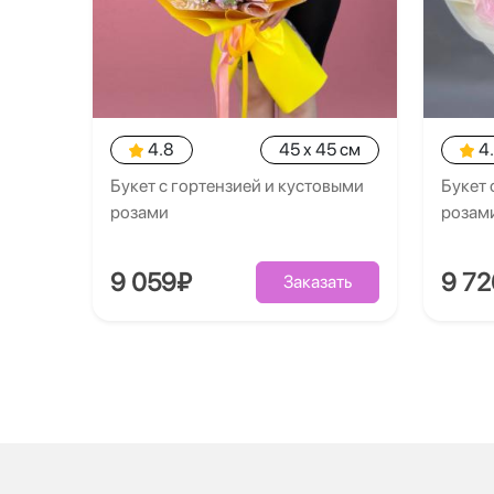
4.8
45 x 45 см
4
Букет с гортензией и кустовыми
Букет 
розами
розам
9 059₽
9 7
Заказать