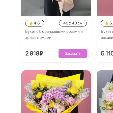
4.8
40 x 40 см
5
Букет с 5 оранжевыми розами и
Букет 
хризантемами
эвкал
2 918₽
5 11
Заказать