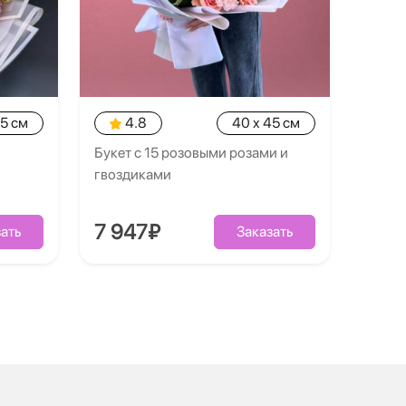
35 см
4.8
40 x 45 см
Букет с 15 розовыми розами и
гвоздиками
7 947₽
ать
Заказать