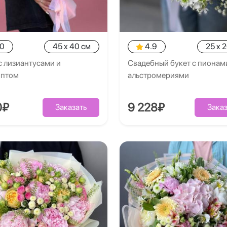
.0
45 x 40 см
4.9
25 x 
с лизиантусами и
Свадебный букет с пионам
иптом
альстромериями
0₽
9 228₽
Заказать
Заказ