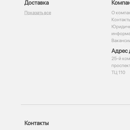
Доставка
Компа
Показать все
О компа
Контакт
Юридиче
информ
Ваканси
Адрес 
​25-й ком
проспект
ТЦ 110
Контакты