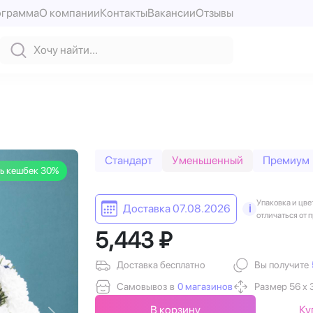
ограмма
О компании
Контакты
Вакансии
Отзывы
Стандарт
Уменьшенный
Премиум
ь кешбек 30%
Упаковка и цве
Доставка 07.08.2026
i
отличаться от 
5,443 ₽
Доставка бесплатно
Вы получите
Самовывоз в
0 магазинов
Размер 56 х 
В корзину
Ку