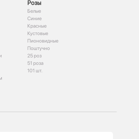
Рoзы
Белые
Синие
Красные
Кустовые
Пионовидные
Поштучно
и
25 роз
51 роза
101 шт.
м