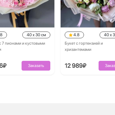
.8
40 x 30 см
4.8
40 x 
с 7 пионами и кустовыми
Букет с гортензией и
и
хризантемами
26₽
12 989₽
Заказать
Заказ