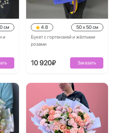
20 см
4.8
50 x 50 см
и и
Букет с гортензией и жёлтыми
розами
10 920₽
ать
Заказать