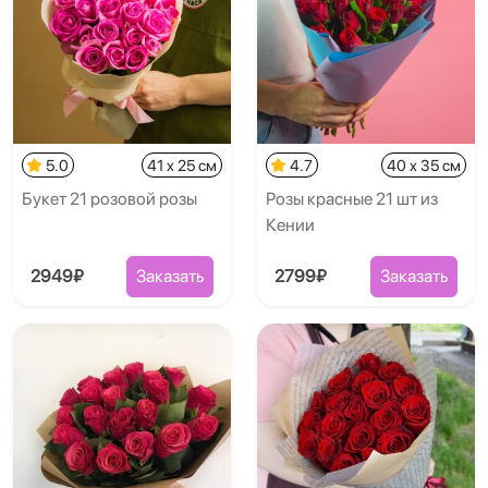
5.0
41 x 25 см
4.7
40 x 35 см
Букет 21 розовой розы
Розы красные 21 шт из
Кении
2949₽
Заказать
2799₽
Заказать