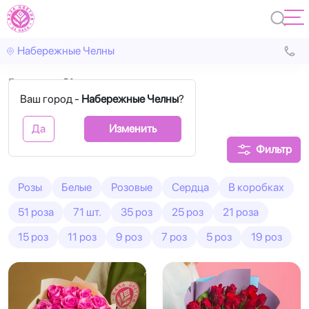
Набережные Челны
Главная
21 роза
Ваш город -
Набережные Челны
?
21 роза букеты
Да
Изменить
Фильтр
Розы
Белые
Розовые
Сердца
В коробках
51 роза
71 шт.
35 роз
25 роз
21 роза
15 роз
11 роз
9 роз
7 роз
5 роз
19 роз