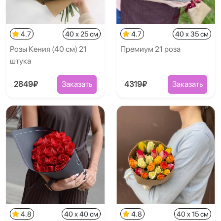
4.7
40 x 25 см
4.7
40 x 35 см
Розы Кения (40 см) 21
Премиум 21 роза
штука
2849₽
Заказать
4319₽
Заказать
4.8
40 x 40 см
4.8
40 x 15 см