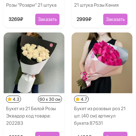
Розы "Розари" 21 штука
21 штука Розы Кения
3269₽
Заказать
2999₽
Заказать
4.3
60 x 30 см
4.7
Букет из 21 Белой Розы
Букет из розовых роз 21
Эквадор код товара:
шт. (40 см) артикул
202283
букета 87531