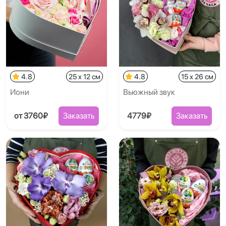
4.8
25 x 12 см
4.8
15 x 26 см
Иони
Вьюжный звук
от 3760₽
Заказать
4779₽
Заказать