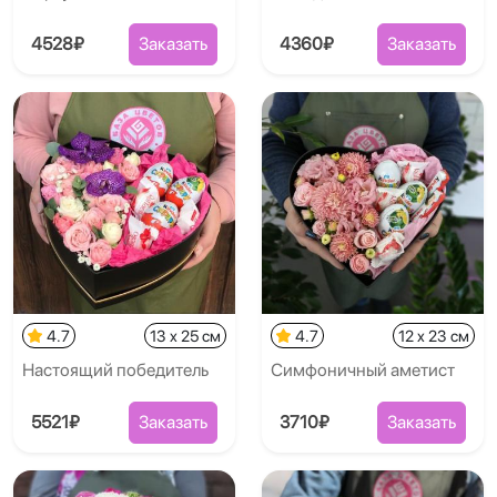
4528₽
Заказать
4360₽
Заказать
4.7
13 x 25 см
4.7
12 x 23 см
Настоящий победитель
Симфоничный аметист
5521₽
Заказать
3710₽
Заказать