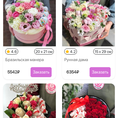
4.6
20 x 21 см
4.2
15 x 29 см
Бразильская манера
Рунная дама
5542₽
Заказать
6354₽
Заказать