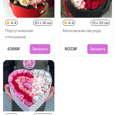
4.4
20 x 18 см
4.4
15 x 30 см
Португальский
Московская секунда
отношение
4266₽
Заказать
6023₽
Заказать