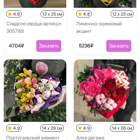
4.8
13 x 25 см
4.8
12 x 23 см
Сладкое сердце артикул
Лимонно-кремовый
305788
акцент
4704₽
Заказать
5236₽
Заказать
4.9
14 x 29 см
4.9
14 x 26 см
Португальский элемент
Алое дегаже