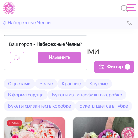
Набережные Челны
Главная
Cо сладостями
Ваш город -
Набережные Челны
?
Коробки со сладостями
Да
Изменить
Фильтр
1
С цветами
Белые
Красные
Круглые
В форме сердца
Букеты из гипсофилы в коробке
Букеты хризантем в коробке
Букеты цветов в губке
Новый