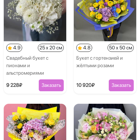
4.9
25 x 20 см
4.8
50 x 50 см
Свадебный букет с
Букет с гортензией и
пионами и
жёлтыми розами
альстромериями
9 228₽
Заказать
10 920₽
Заказать