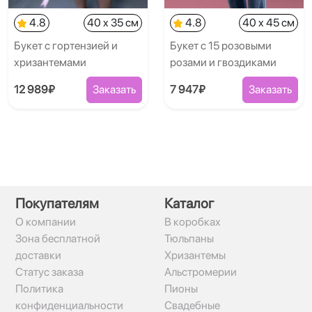
4.8
40 x 35 см
4.8
40 x 45 см
Букет с гортензией и
Букет с 15 розовыми
хризантемами
розами и гвоздиками
12 989₽
Заказать
7 947₽
Заказать
Покупателям
Каталог
О компании
В коробках
Зона бесплатной
Тюльпаны
доставки
Хризантемы
Статус заказа
Альстромерии
Политика
Пионы
конфиденциальности
Свадебные