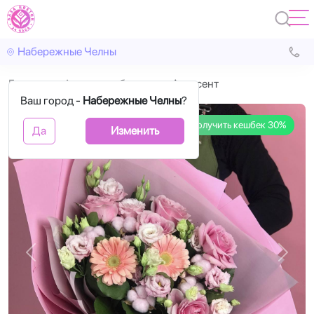
Набережные Челны
Главная
Авторские букеты
Фальсент
Ваш город -
Набережные Челны
?
Получить кешбек 30%
Да
Изменить
Назад
Впере