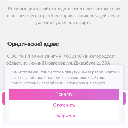
Информация на сайте представлена для ознакомления
и не является офертой; все права защищены, действуют
условия публичной оферты.
Юридический адрес
ООО «ИТ Франчайзинг» РФ 603148 Нижегородская
область, г. Нижний Новгород, ул. Джамбула, д. 30А
Мы используем файлы cookie для улучшения работы сайта и
© 2017-2026г, База Цветов 24.ру
вашего удобства.
Продолжая использовать сайт, вы
Политика конфиденциальности
соглашаетесь с
настройками использования cookies.
Публичная оферта
Принять
Принимаем к оплате
В корзину
Отклонить
Настроить
Каталог
Корзина
Чат
Войти