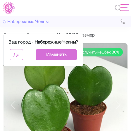
Набережные Челны
Главная
Горшечные
Хоя 05/08 размер
Ваш город -
Набережные Челны
?
Получить кешбек 30%
Да
Изменить
Назад
Впере