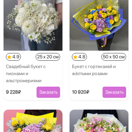
4.9
25 x 20 см
4.8
50 x 50 см
Свадебный букет с
Букет с гортензией и
пионами и
жёлтыми розами
альстромериями
9 228₽
Заказать
10 920₽
Заказать