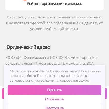
Рейтинг организации в яндексе
Информация на сайте представлена для ознакомления
и не является офертой; все права защищены, действуют
условия публичной оферты.
Юридический адрес
ООО «ИТ Франчайзинг» РФ 603148 Нижегородская
область, г. Нижний Новгород, ул. Джамбула, д. 30А
Мы используем файлы cookie для улучшения работы сайта и
© 2017-2026г, База Цветов 24.ру
вашего удобства.
Продолжая использовать сайт, вы
Политика конфиденциальности
соглашаетесь с
настройками использования cookies.
Публичная оферта
Принять
Принимаем к оплате
В корзину
Отклонить
Настроить