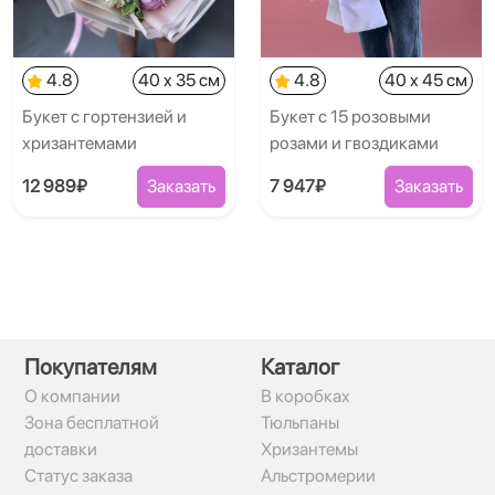
4.8
40 x 35 см
4.8
40 x 45 см
Букет с гортензией и
Букет с 15 розовыми
хризантемами
розами и гвоздиками
12 989₽
Заказать
7 947₽
Заказать
Покупателям
Каталог
О компании
В коробках
Зона бесплатной
Тюльпаны
доставки
Хризантемы
Статус заказа
Альстромерии