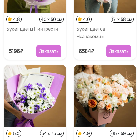
4.8
40 x 50 см
4.0
51 x 58 см
Букет цветы Пинтрести
Букет цветов
Незнакомцы
5196₽
Заказать
6584₽
Заказать
5.0
54 x 75 см
4.9
65 x 59 см