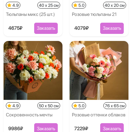
4.9
40 x 25 см
5.0
40 x 20 см
Тюльпаны микс (25 шт.)
Розовые тюльпаны 21
4675₽
Заказать
4079₽
Заказать
4.9
50 x 50 см
5.0
76 x 65 см
Сокровенность мечты
Розовые оттенки облаков
9986₽
Заказать
7229₽
Заказать