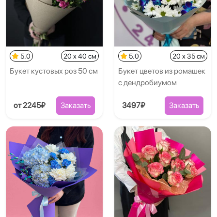
5.0
20 x 40 см
5.0
20 x 35 см
Букет кустовых роз 50 см
Букет цветов из ромашек
с дендробиумом
от 2245₽
Заказать
3497₽
Заказать