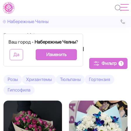
Набережные Челны
Главная
14 февраля
Ваш город -
Набережные Челны
?
Букеты на 14 февраля
Да
Изменить
Фильтр
1
Розы
Хризантемы
Тюльпаны
Гортензия
Гипсофила