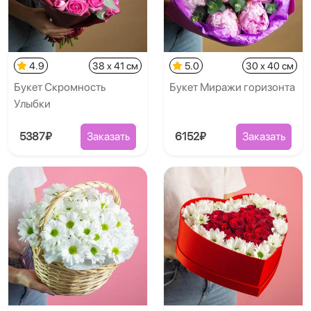
4.9
38 x 41 см
5.0
30 x 40 см
Букет Скромность
Букет Миражи горизонта
Улыбки
5387₽
Заказать
6152₽
Заказать