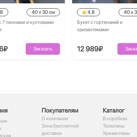
.8
40 x 30 см
4.8
40 x 
с 7 пионами и кустовыми
Букет с гортензией и
и
хризантемами
26₽
12 989₽
Заказать
Заказ
ния
Покупателям
Каталог
О компании
В коробках
нии
Зона бесплатной
Тюльпаны
ы
доставки
Хризантемы
ская