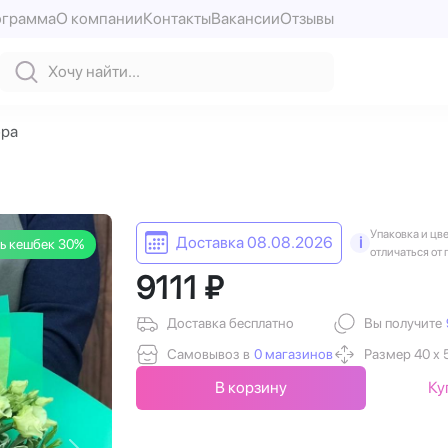
ограмма
О компании
Контакты
Вакансии
Отзывы
юра
Упаковка и цв
Доставка 08.08.2026
i
ь кешбек 30%
отличаться от 
9111 ₽
Доставка бесплатно
Вы получите
Самовывоз в
0 магазинов
Размер 40 х 
В корзину
Ку