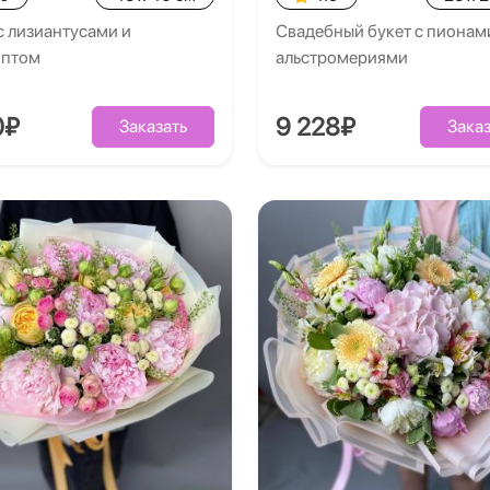
с лизиантусами и
Свадебный букет с пионам
иптом
альстромериями
0₽
9 228₽
Заказать
Заказ