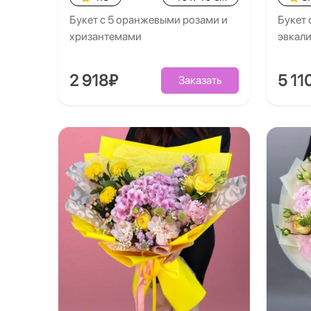
Букет с 5 оранжевыми розами и
Букет 
хризантемами
эвкал
2 918₽
5 11
Заказать