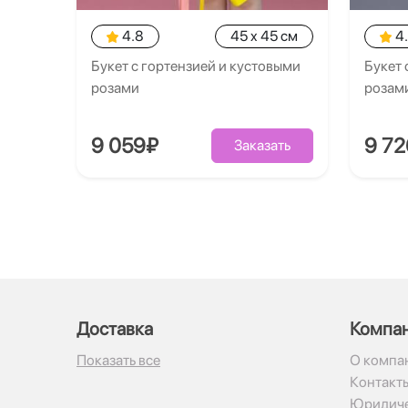
4.8
45 x 45 см
4
Букет с гортензией и кустовыми
Букет 
розами
розам
9 059₽
9 7
Заказать
Доставка
Компа
Показать все
О компа
Контакт
Юридиче