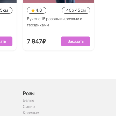
35 см
4.8
40 x 45 см
Букет с 15 розовыми розами и
гвоздиками
7 947₽
ать
Заказать
Рoзы
Белые
Синие
Красные