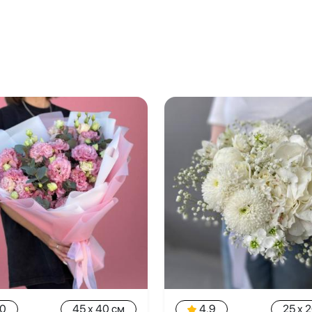
.0
45 x 40 см
4.9
25 x 