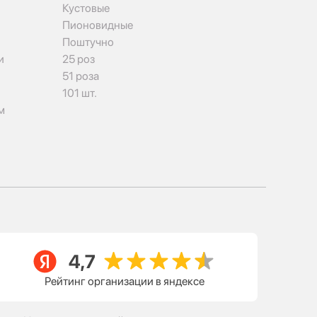
Кустовые
Пионовидные
Поштучно
и
25 роз
51 роза
101 шт.
м
Рейтинг организации в яндексе