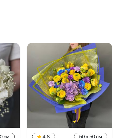
20 см
4.8
50 x 50 см