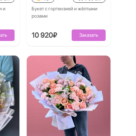
и и
Букет с гортензией и жёлтыми
розами
10 920₽
ать
Заказать