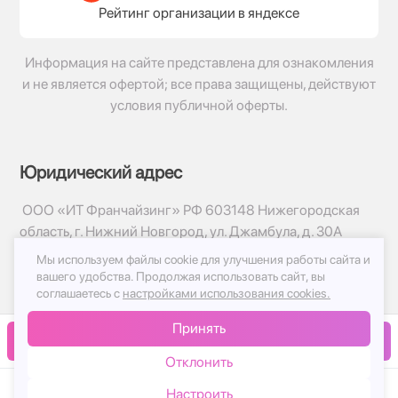
Рейтинг организации в яндексе
Информация на сайте представлена для ознакомления
и не является офертой; все права защищены, действуют
условия публичной оферты.
Юридический адрес
ООО «ИТ Франчайзинг» РФ 603148 Нижегородская
область, г. Нижний Новгород, ул. Джамбула, д. 30А
Мы используем файлы cookie для улучшения работы сайта и
© 2017-2026г, База Цветов 24.ру
вашего удобства.
Продолжая использовать сайт, вы
Политика конфиденциальности
соглашаетесь с
настройками использования cookies.
Публичная оферта
Принять
Принимаем к оплате
В корзину
Отклонить
Настроить