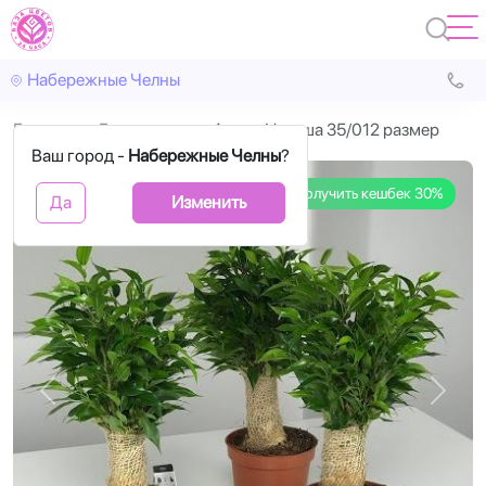
Набережные Челны
Главная
Горшечные
Фикус Наташа 35/012 размер
Ваш город -
Набережные Челны
?
Получить кешбек 30%
Да
Изменить
Назад
Впере