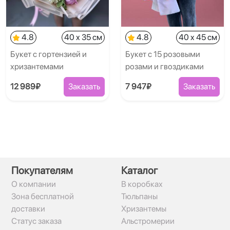
4.8
40 x 35 см
4.8
40 x 45 см
Букет с гортензией и
Букет с 15 розовыми
хризантемами
розами и гвоздиками
12 989₽
Заказать
7 947₽
Заказать
Покупателям
Каталог
О компании
В коробках
Зона бесплатной
Тюльпаны
доставки
Хризантемы
Статус заказа
Альстромерии