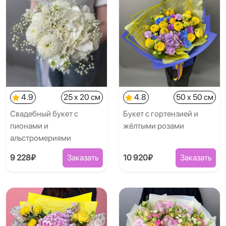
4.9
25 x 20 см
4.8
50 x 50 см
Свадебный букет с
Букет с гортензией и
пионами и
жёлтыми розами
альстромериями
9 228₽
Заказать
10 920₽
Заказать