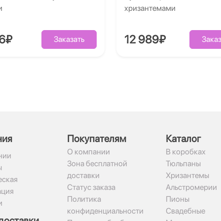
и
хризантемами
26₽
12 989₽
Заказать
Заказ
ния
Покупателям
Каталог
О компании
В коробках
нии
Зона бесплатной
Тюльпаны
ы
доставки
Хризантемы
ская
Статус заказа
Альстромерии
ация
Политика
Пионы
и
конфиденциальности
Свадебные
доставки