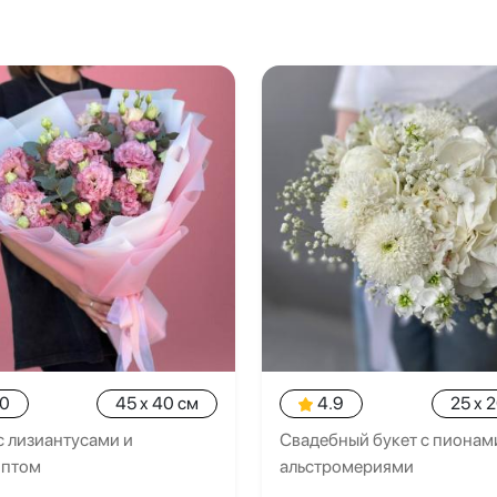
.0
45 x 40 см
4.9
25 x 
с лизиантусами и
Свадебный букет с пионам
иптом
альстромериями