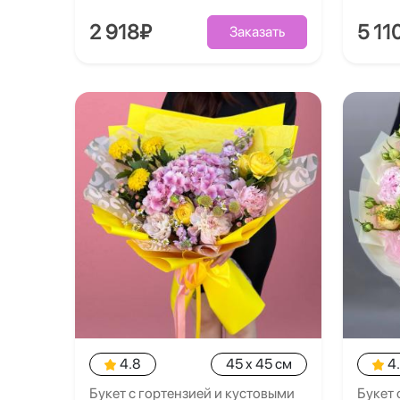
2 918₽
5 11
Заказать
4.8
45 x 45 см
4
Букет с гортензией и кустовыми
Букет 