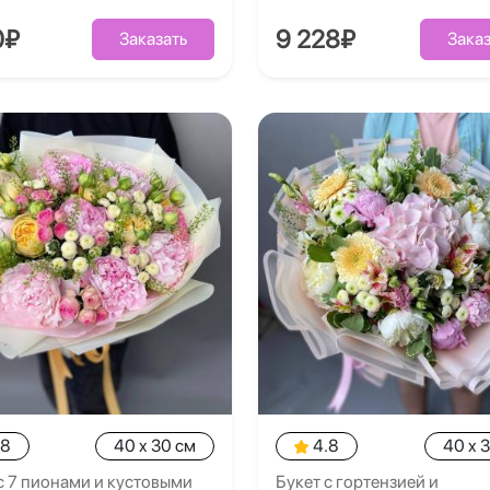
0₽
9 228₽
Заказать
Заказ
.8
40 x 30 см
4.8
40 x 
с 7 пионами и кустовыми
Букет с гортензией и