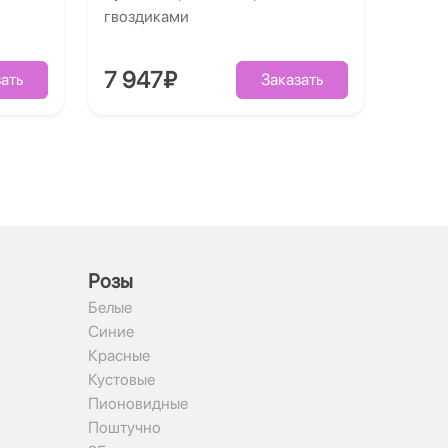
гвоздиками
7 947₽
ать
Заказать
Рoзы
Белые
Синие
Красные
Кустовые
Пионовидные
Поштучно