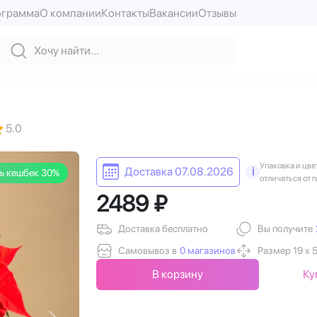
ограмма
О компании
Контакты
Вакансии
Отзывы
5.0
Упаковка и цве
Доставка 07.08.2026
i
ь кешбек 30%
отличаться от 
2489 ₽
Доставка бесплатно
Вы получите
Самовывоз в
0 магазинов
Размер 19 х 
В корзину
Ку