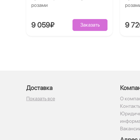
розами
розам
9 059₽
9 7
Заказать
Доставка
Компа
Показать все
О компа
Контакт
Юридиче
информ
Ваканси
Адрес 