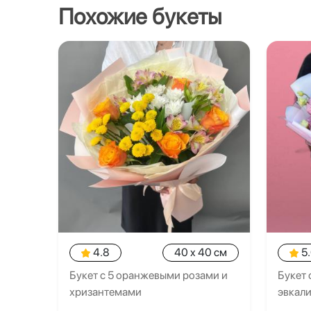
Похожие букеты
4.8
40 x 40 см
5
Букет с 5 оранжевыми розами и
Букет 
хризантемами
эвкал