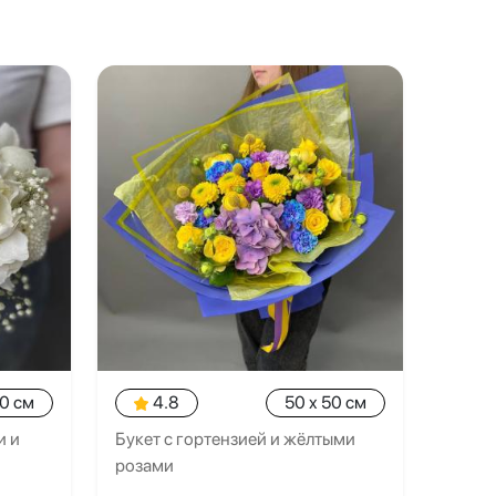
20 см
4.8
50 x 50 см
и и
Букет с гортензией и жёлтыми
розами