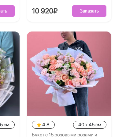
10 920₽
ать
Заказать
35 см
4.8
40 x 45 см
Букет с 15 розовыми розами и