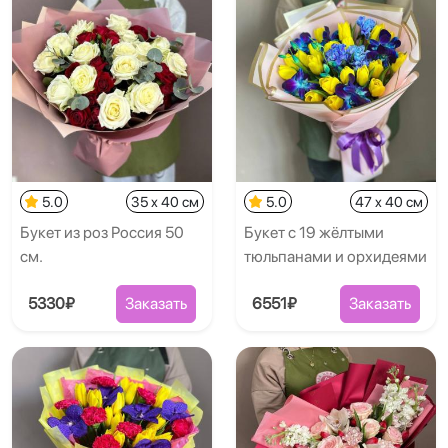
5.0
35 x 40 см
5.0
47 x 40 см
Букет из роз Россия 50
Букет с 19 жёлтыми
см.
тюльпанами и орхидеями
5330₽
Заказать
6551₽
Заказать