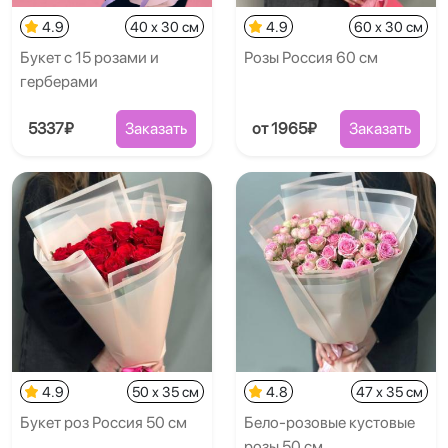
4.9
40 x 30 см
4.9
60 x 30 см
Букет с 15 розами и
Розы Россия 60 см
герберами
5337₽
Заказать
от 1965₽
Заказать
4.9
50 x 35 см
4.8
47 x 35 см
Букет роз Россия 50 см
Бело-розовые кустовые
розы 50 см