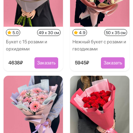
5.0
49 x 30 см
4.9
50 x 35 см
Букет с 15 розами и
Нежный букет с розами и
орхидеями
гвоздиками
4638₽
Заказать
5945₽
Заказать