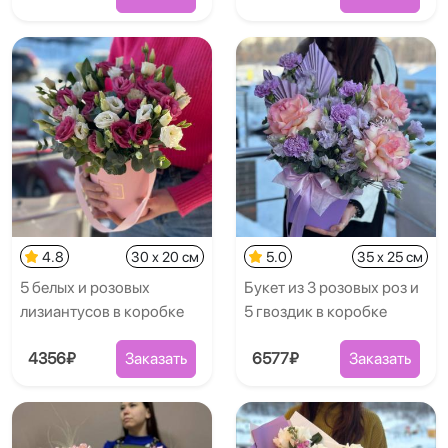
4.8
30 x 20 см
5.0
35 x 25 см
5 белых и розовых
Букет из 3 розовых роз и
лизиантусов в коробке
5 гвоздик в коробке
4356₽
Заказать
6577₽
Заказать