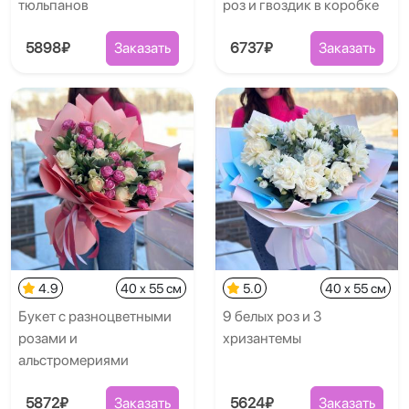
тюльпанов
роз и гвоздик в коробке
5898₽
Заказать
6737₽
Заказать
4.9
40 x 55 см
5.0
40 x 55 см
Букет с разноцветными
9 белых роз и 3
розами и
хризантемы
альстромериями
5872₽
Заказать
5624₽
Заказать