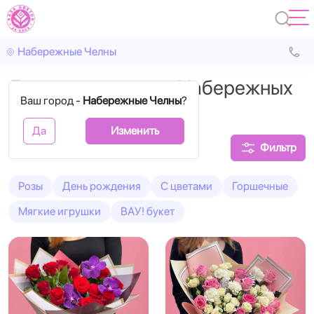
Набережные Челны
Доставка цветов в Набережных
Ваш город -
Набережные Челны
?
Челнах
Да
Изменить
Фильтр
Розы
День рождения
С цветами
Горшечные
Мягкие игрушки
ВАУ! букет