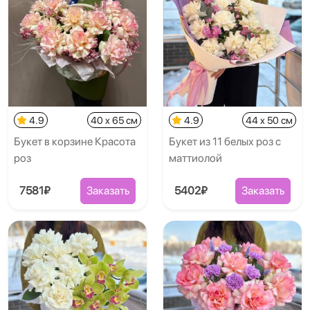
4.9
40 x 65 см
4.9
44 x 50 см
Букет в корзине Красота
Букет из 11 белых роз с
роз
маттиолой
7581₽
Заказать
5402₽
Заказать