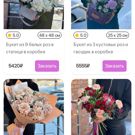
5.0
48 x 48 см
5.0
25 x 25 см
Букет из 9 белых роз в
Букет из 3 кустовых роз и
статице в коробке
гвоздик в коробке
5420₽
Заказать
5555₽
Заказать