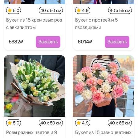
5.0
40 x 50 см
4.9
40 x 55 см
Букет из 15 кремовых роз
Букет с протеей и 5
с эвкалиптом
гвоздиками
5382₽
Заказать
6014₽
Заказать
5.0
40 x 50 см
4.9
40 x 65 см
Розы разных цветов и 9
Букет из 15 разноцветных