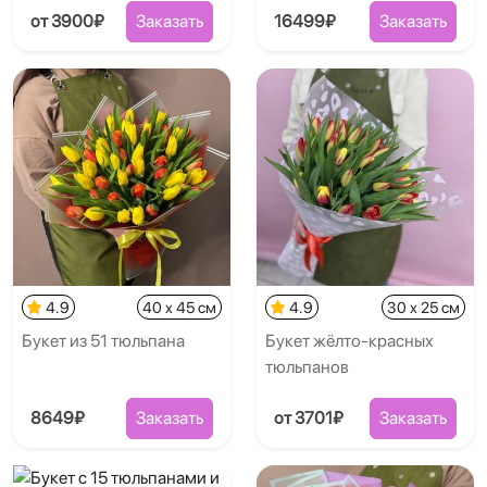
от 3900₽
Заказать
16499₽
Заказать
4.9
40 x 45 см
4.9
30 x 25 см
Букет из 51 тюльпана
Букет жёлто-красных
тюльпанов
8649₽
Заказать
от 3701₽
Заказать