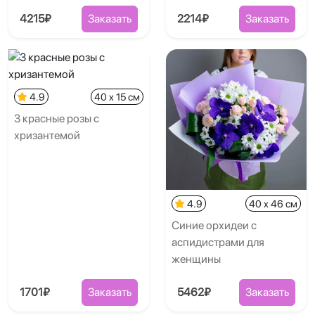
4215₽
Заказать
2214₽
Заказать
4.9
40 x 15 см
3 красные розы с
хризантемой
4.9
40 x 46 см
Синие орхидеи с
аспидистрами для
женщины
1701₽
Заказать
5462₽
Заказать