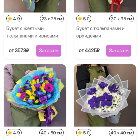
4.9
23 x 25 см
5.0
30 x 35 см
Букет с жёлтыми
Букет с тюльпанами и
тюльпанами и ирисами
орхидеями
от 3573₽
Заказать
от 4425₽
Заказать
4.9
40 x 50 см
5.0
40 x 40 см