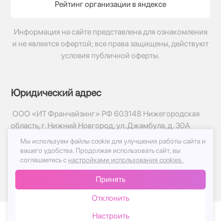
Рейтинг организации в яндексе
Информация на сайте представлена для ознакомления
и не является офертой; все права защищены, действуют
условия публичной оферты.
Юридический адрес
ООО «ИТ Франчайзинг» РФ 603148 Нижегородская
область, г. Нижний Новгород, ул. Джамбула, д. 30А
Мы используем файлы cookie для улучшения работы сайта и
© 2017-2026г, База Цветов 24.ру
вашего удобства.
Продолжая использовать сайт, вы
Политика конфиденциальности
соглашаетесь с
настройками использования cookies.
Публичная оферта
Принять
Принимаем к оплате
Отклонить
Настроить