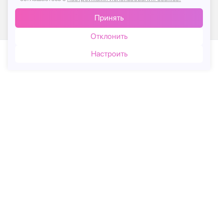
Принять
Отклонить
Рейтинг организации в яндексе
Настроить
Каталог
Корзина
Чат
Информация на сайте представлена для ознакомления -
не оферта.
Юридический адрес
ООО «ИТ Франчайзинг» РФ 603148 Нижегородская
область, г. Нижний Новгород, ул. Джамбула, д. 30А
© 2017-2026г, База Цветов 24.ру
Политика конфиденциальности
Принимаем к оплате