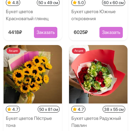
4.8
50 x 49 см
5.0
60 x 60 см
Букет цветов
Букет цветов Южные
Красноватый глянец
откровения
4418₽
Заказать
6025₽
Заказать
Акция
Акция
4.7
50 x 81 см
4.7
38 x 55 см
Букет цветов Пёстрые
Букет цветов Радужный
тона
Павлин