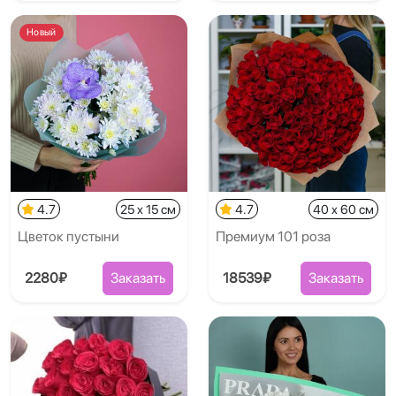
Новый
4.7
25 x 15 см
4.7
40 x 60 см
Цветок пустыни
Премиум 101 роза
2280₽
Заказать
18539₽
Заказать