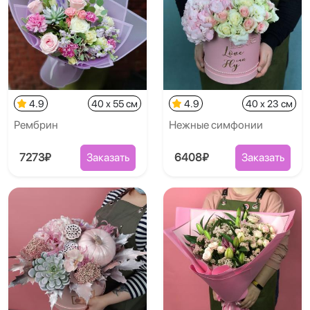
4.9
40 x 55 см
4.9
40 x 23 см
Рембрин
Нежные симфонии
7273₽
Заказать
6408₽
Заказать