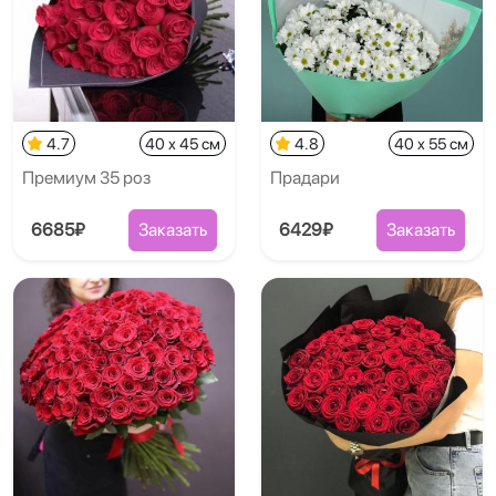
4.7
40 x 45 см
4.8
40 x 55 см
Премиум 35 роз
Прадари
6685₽
Заказать
6429₽
Заказать