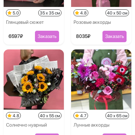
5.0
35 x 35 см
4.8
40 x 50 см
Глянцевый сюжет
Розовые аккорды
6597₽
Заказать
8035₽
Заказать
4.8
40 x 55 см
4.7
40 x 65 см
Солнечно нуарный
Лунные аккорды