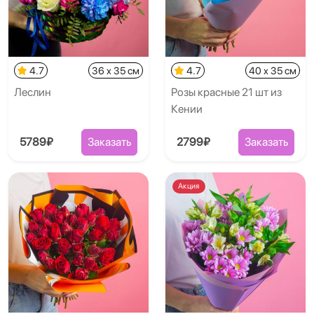
4.7
36 x 35 см
4.7
40 x 35 см
Леслин
Розы красные 21 шт из
Кении
5789₽
Заказать
2799₽
Заказать
Акция