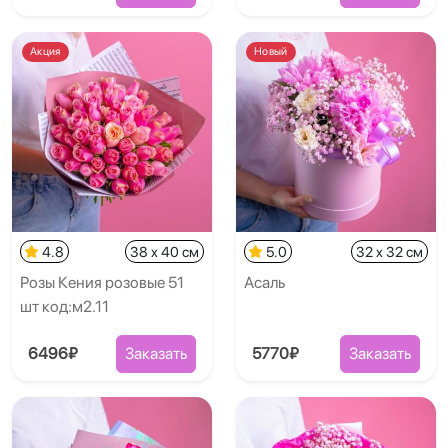
Акция
Новый
4.8
38 x 40 см
5.0
32 x 32 см
Розы Кения розовые 51
Асаль
шт код:м2.11
6496₽
Заказать
5770₽
Заказать