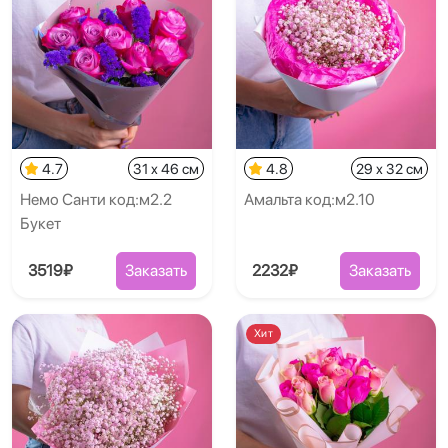
4.7
31 x 46 см
4.8
29 x 32 см
Немо Санти код:м2.2
Амальта код:м2.10
Букет
3519₽
Заказать
2232₽
Заказать
Хит