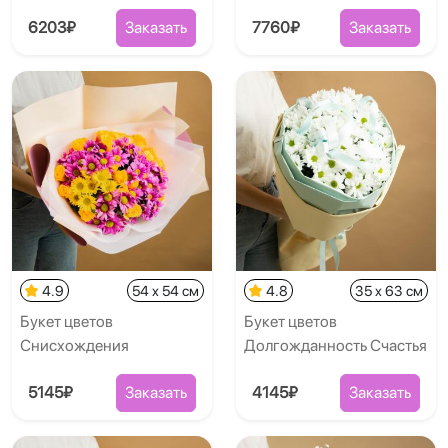
6203₽
Заказать
7760₽
Заказать
4.9
54 x 54 см
4.8
35 x 63 см
Букет цветов
Букет цветов
Снисхождения
Долгожданность Счастья
5145₽
Заказать
4145₽
Заказать