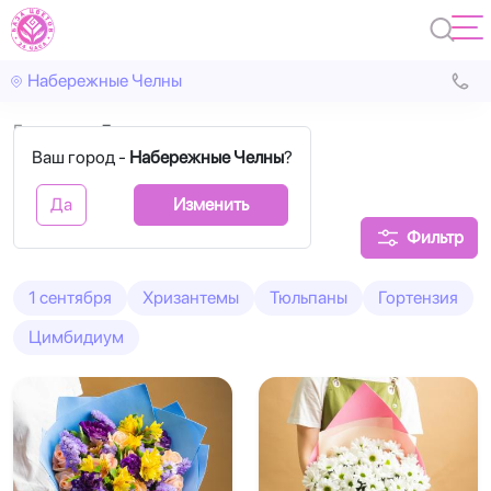
Набережные Челны
Главная
День учителя
Ваш город -
Набережные Челны
?
День учителя
Да
Изменить
Фильтр
1 сентября
Хризантемы
Тюльпаны
Гортензия
Цимбидиум