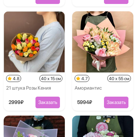
4.8
40 x 15 см
4.7
40 x 55 см
21 штука Розы Кения
Амориантис
2999₽
Заказать
5994₽
Заказать