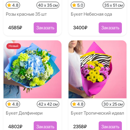
4.8
40 x 35 см
5.0
35 x 51 см
Розы красные 35 шт
Букет Небесная ода
4585₽
Заказать
3400₽
Заказать
Новый
4.8
42 x 42 см
4.8
30 x 25 см
Букет Делфинери
Букет Тропический идеал
4802₽
Заказать
2358₽
Заказать