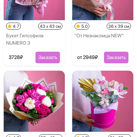
4.7
43 x 43 см
5.0
36 x 39 см
Букет Гипсофила
"От Незнакомца NEW"
NUMERO 3
3728₽
Заказать
от 2949₽
Заказать