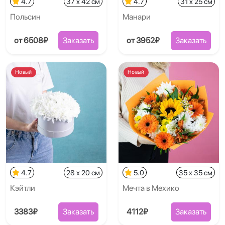
4.7
37 x 42 см
4.7
31 x 25 см
Польсин
Манари
от 6508₽
Заказать
от 3952₽
Заказать
Новый
Новый
4.7
28 x 20 см
5.0
35 x 35 см
Кэйтли
Мечта в Мехико
3383₽
Заказать
4112₽
Заказать