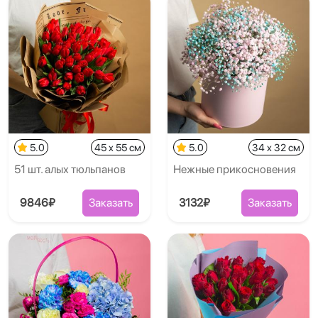
5.0
45 x 55 см
5.0
34 x 32 см
51 шт. алых тюльпанов
Нежные прикосновения
9846₽
Заказать
3132₽
Заказать