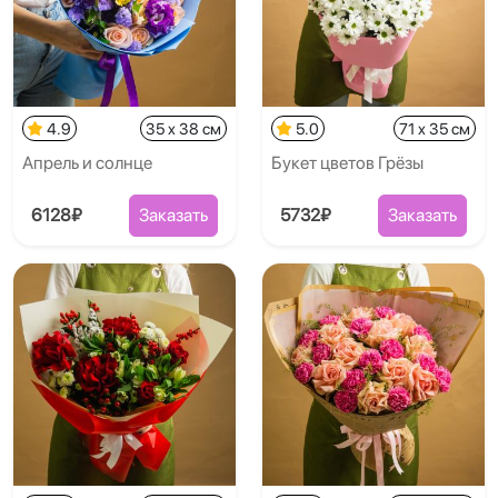
4.9
35 x 38 см
5.0
71 x 35 см
Апрель и солнце
Букет цветов Грёзы
6128₽
Заказать
5732₽
Заказать