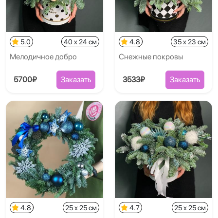
5.0
40 x 24 см
4.8
35 x 23 см
Мелодичное добро
Снежные покровы
5700₽
Заказать
3533₽
Заказать
4.8
25 x 25 см
4.7
25 x 25 см