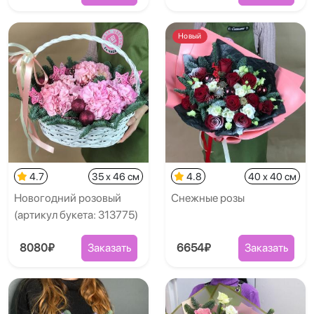
Новый
4.7
35 x 46 см
4.8
40 x 40 см
Новогодний розовый
Снежные розы
(артикул букета: 313775)
8080₽
Заказать
6654₽
Заказать