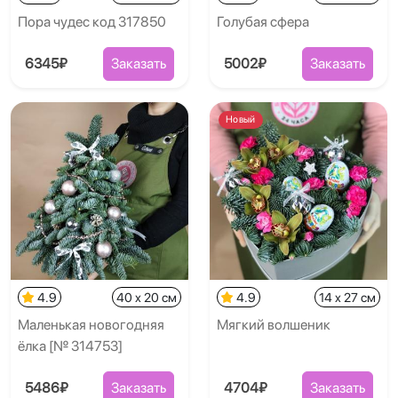
Пора чудес код 317850
Голубая сфера
6345₽
Заказать
5002₽
Заказать
Новый
4.9
40 x 20 см
4.9
14 x 27 см
Маленькая новогодняя
Мягкий волшеник
ёлка [№ 314753]
5486₽
Заказать
4704₽
Заказать