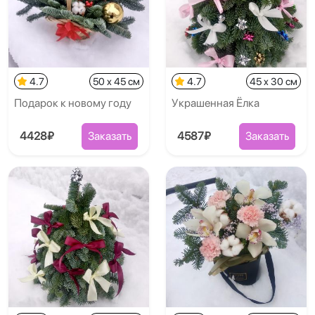
4.7
50 x 45 см
4.7
45 x 30 см
Подарок к новому году
Украшенная Ёлка
4428₽
Заказать
4587₽
Заказать