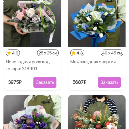
4.9
25 x 25 см
4.8
40 x 45 см
Новогодняя роза код
Межзвездная энергия
товара: 318991
3975₽
Заказать
5687₽
Заказать