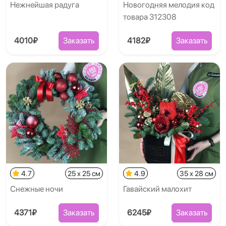
Нежнейшая радуга
Новогодняя мелодия код
товара 312308
4010₽
Заказать
4182₽
Заказать
4.7
25 x 25 см
4.9
35 x 28 см
Снежные ночи
Гавайский малохит
4371₽
Заказать
6245₽
Заказать