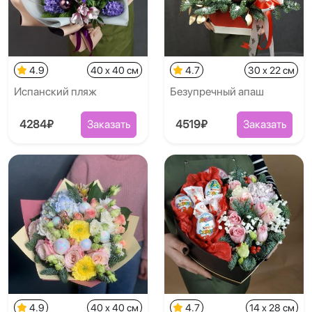
4.9
40 x 40 см
4.7
30 x 22 см
Испанский пляж
Безупречный апаш
4284₽
Заказать
4519₽
Заказать
4.9
40 x 40 см
4.7
14 x 28 см