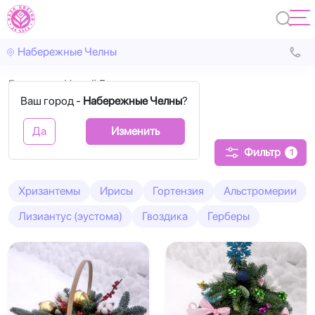
Набережные Челны
Главная
Новый Год
Ваш город -
Набережные Челны
?
Новый Год
Да
Изменить
Фильтр
1
Хризантемы
Ирисы
Гортензия
Альстромерии
Лизиантус (эустома)
Гвоздика
Герберы