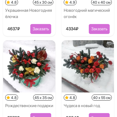
4.8
45 x 30 см
4.9
40 x 40 см
Украшенная Новогодняя
Новогодний магический
ёлочка
огонёк
4637₽
Заказать
4334₽
Заказать
4.8
45 x 35 см
4.8
40 x 55 см
Рождественские подарки
Чудеса в новый год