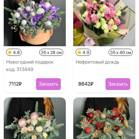
4.8
35 x 28 см
4.9
35 x 40 см
Новогодний подарок
Нефритовый дождь
код: 313449
7112₽
Заказать
8642₽
Заказать