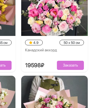
55 см
4.9
50 x 50 см
Канадский аккорд
19598₽
ать
Заказать