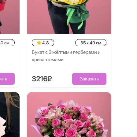
40 см
4.8
35 x 40 см
Букет с 3 жёлтыми герберами и
хризантемами
3216₽
ать
Заказать