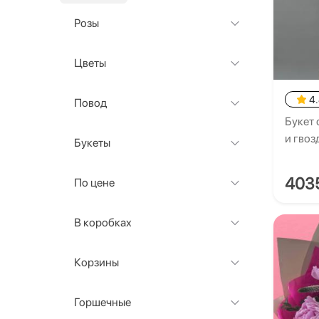
Розы
Цветы
4
Повод
Букет
и гво
Букеты
403
По цене
В коробках
Корзины
Горшечные