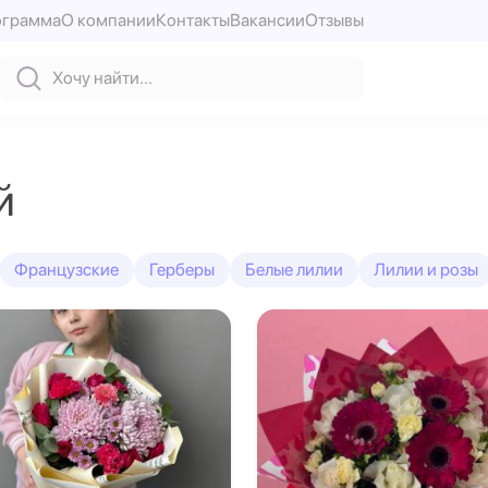
ограмма
О компании
Контакты
Вакансии
Отзывы
й
Французские
Герберы
Белые лилии
Лилии и розы