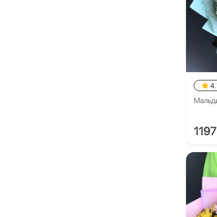
4.
Мальд
119