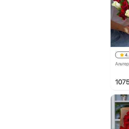
4
Альте
107