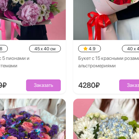
.8
45 x 40 см
4.9
40 x 
с 5 пионами и
Букет с 15 красными розами
нтемами
альстромериями
9₽
4280₽
Заказать
Заказ