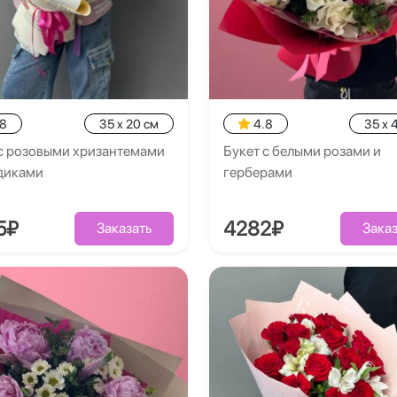
.8
35 x 20 см
4.8
35 x 
 с розовыми хризантемами
Букет с белыми розами и
здиками
герберами
5₽
4282₽
Заказать
Заказ