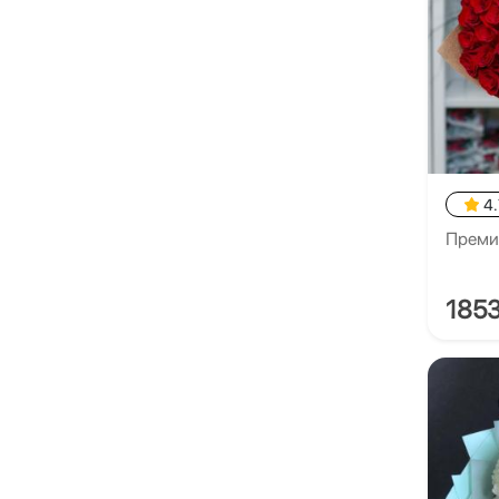
4.
Преми
185