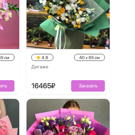
65 см
4.8
40 x 65 см
Дигаже
16465₽
ать
Заказать