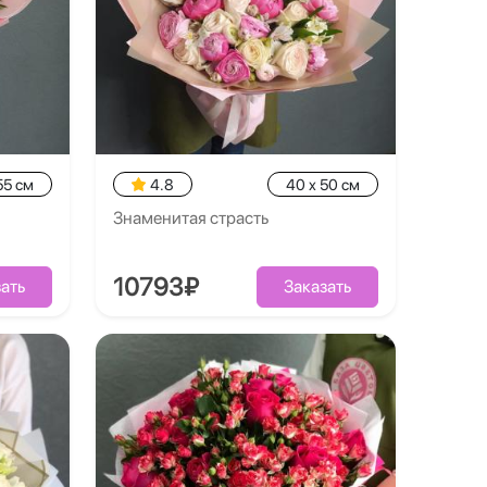
55 см
4.8
40 x 50 см
Знаменитая страсть
10793₽
ать
Заказать