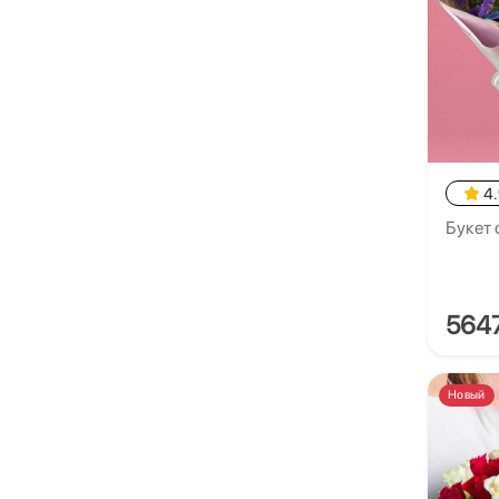
4
Букет 
564
Новый