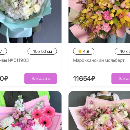
7
45 x 50 см
4.9
40 x 
ивы № 511983
Марокканский мольберт
70₽
11654₽
Заказать
Заказ