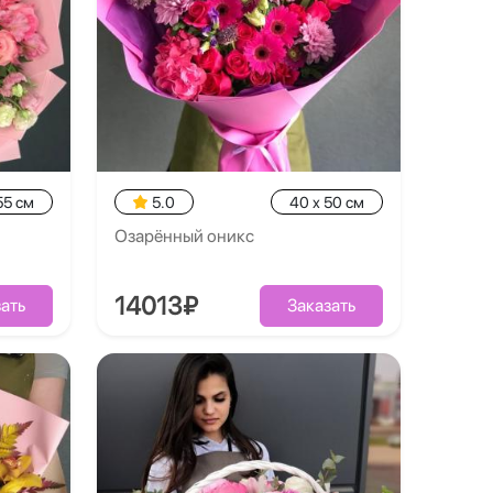
55 см
5.0
40 x 50 см
Озарённый оникс
14013₽
ать
Заказать