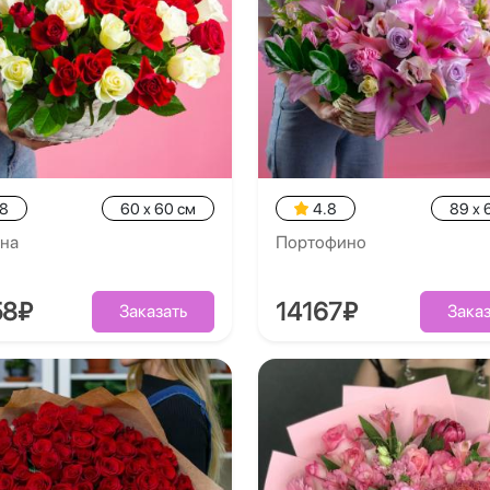
.8
60 x 60 см
4.8
89 x 
рна
Портофино
58₽
14167₽
Заказать
Заказ