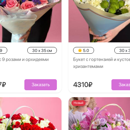
.9
30 x 35 см
5.0
30 x 
с 9 розами и орхидеями
Букет с гортензией и куст
хризантемами
7₽
4310₽
Заказать
Заказ
Новый