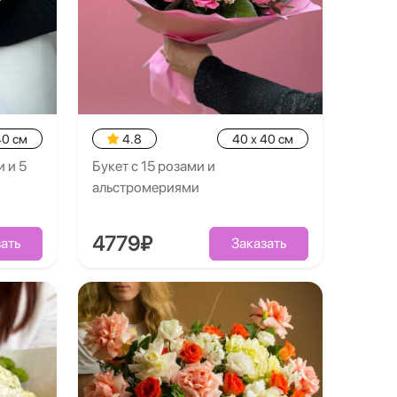
40 см
4.8
40 x 40 см
 и 5
Букет с 15 розами и
альстромериями
4779₽
ать
Заказать