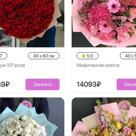
7
40 x 60 см
5.0
40 x 
ум 101 роза
Мифическая сиеста
39₽
14093₽
Заказать
Заказ