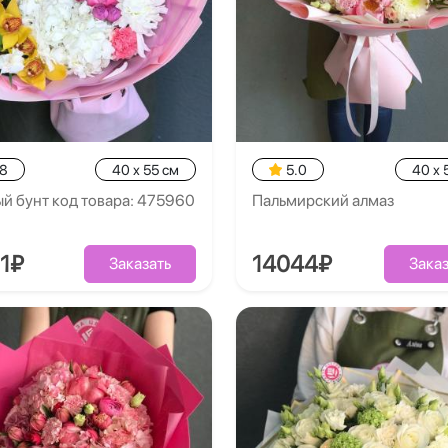
.8
40 x 55 см
5.0
40 x 
й бунт код товара: 475960
Пальмирский алмаз
1₽
14044₽
Заказать
Заказ