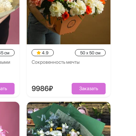
35 см
4.9
50 x 50 см
овыми
Сокровенность мечты
9986₽
ать
Заказать