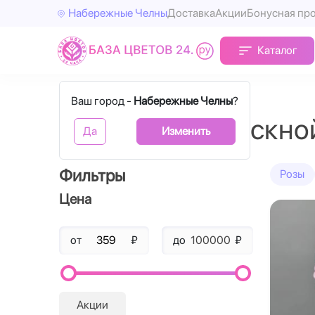
Набережные Челны
Доставка
Акции
Бонусная пр
Каталог
Главная
Выпускной
Ваш город -
Набережные Челны
?
Букеты на выпускно
Да
Изменить
Фильтры
Розы
Цена
от
₽
до
₽
Акции