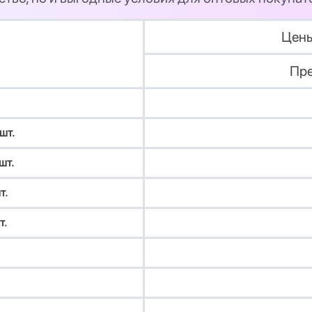
Цены
Пре
шт.
шт.
т.
т.