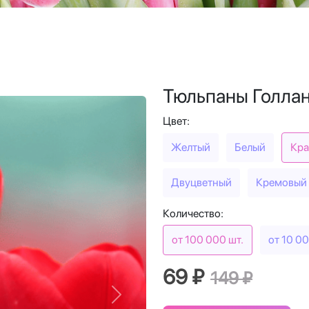
Тюльпаны Голла
Цвет:
Желтый
Белый
Кра
Двуцветный
Кремовый
Количество:
от 100 000 шт.
от 10 00
69 ₽
149 ₽
Next