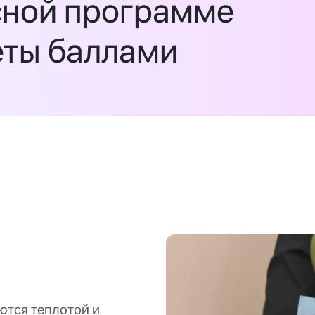
сной программе
еты баллами
ются теплотой и