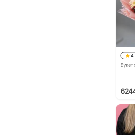
4
Букет 
624