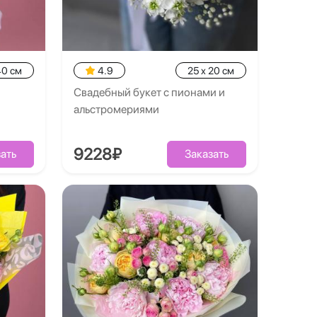
40 см
4.9
25 x 20 см
Свадебный букет с пионами и
альстромериями
9228₽
ать
Заказать