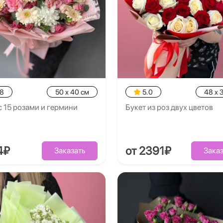
.8
50 x 40 см
5.0
48 x 
с 15 розами и гермини
Букет из роз двух цветов
4₽
от 2391₽
Заказать
Заказ