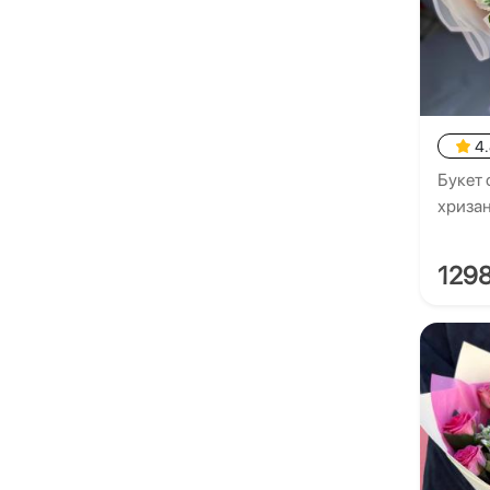
4
Букет 
хриза
129