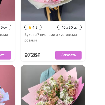
45 см
4.8
40 x 30 см
овыми
Букет с 7 пионами и кустовыми
розами
9726₽
ать
Заказать