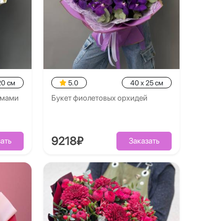
20 см
5.0
40 x 25 см
емами
Букет фиолетовых орхидей
9218₽
ать
Заказать