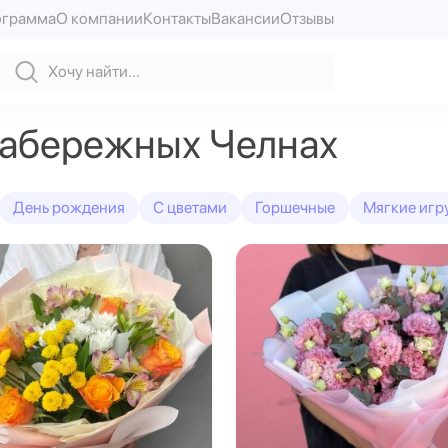
ограмма
О компании
Контакты
Вакансии
Отзывы
Набережных Челнах
День рождения
С цветами
Горшечные
Мягкие игр