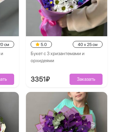
20 см
5.0
40 x 25 см
 и
Букет с 3 хризантемами и
орхидеями
3351₽
ать
Заказать