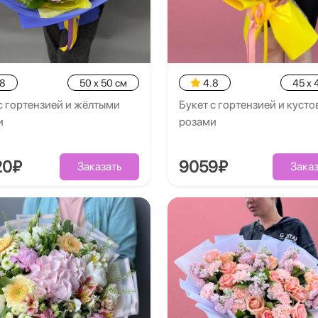
.8
50 x 50 см
4.8
45 x 
с гортензией и жёлтыми
Букет с гортензией и куст
и
розами
20₽
9059₽
Заказать
Заказ