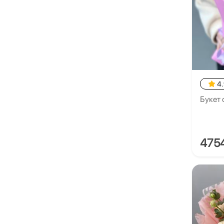
4
Букет 
475