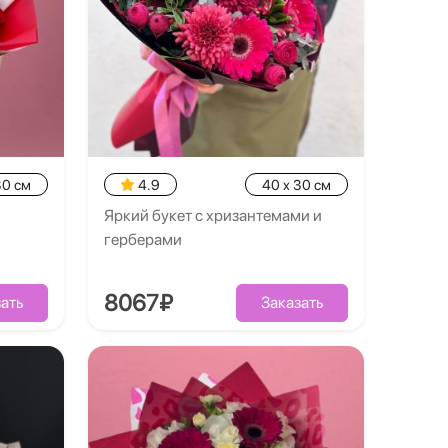
30 см
4.9
40 x 30 см
Яркий букет с хризантемами и
герберами
8067₽
ать
Заказать