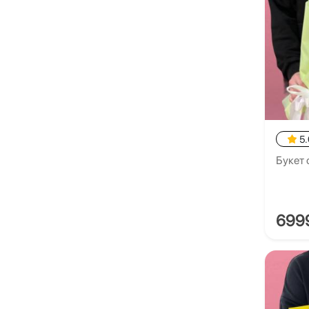
5.
Букет 
699