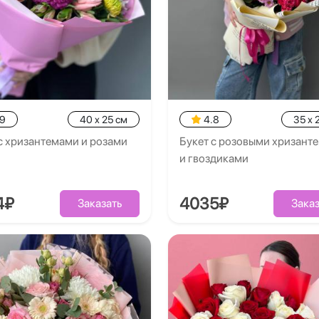
.9
40 x 25 см
4.8
35 x 
с хризантемами и розами
Букет с розовыми хризант
и гвоздиками
4₽
4035₽
Заказать
Заказ