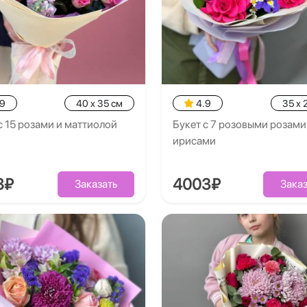
.9
40 x 35 см
4.9
35 x 
с 15 розами и маттиолой
Букет с 7 розовыми розами
ирисами
8₽
4003₽
Заказать
Заказ