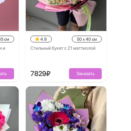
45 см
4.9
50 x 40 см
и и
Стильный букет с 21 маттиолой
7829₽
ать
Заказать