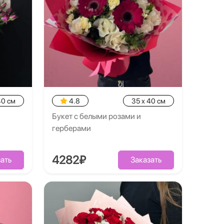
40 см
4.8
35 x 40 см
Букет с белыми розами и
герберами
4282₽
ать
Заказать