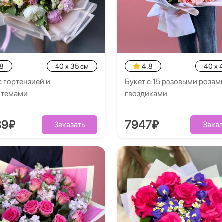
.8
40 x 35 см
4.8
40 x 
с гортензией и
Букет с 15 розовыми розам
нтемами
гвоздиками
89₽
7947₽
Заказать
Заказ