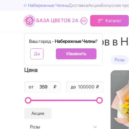
Набережные Челны
Доставка
Акции
Бонусная пр
Каталог
Доставка цветов в 
Ваш город -
Набережные Челны
?
Да
Изменить
Фильтры
Розы
Цена
от
₽
до
₽
Акции
Розы