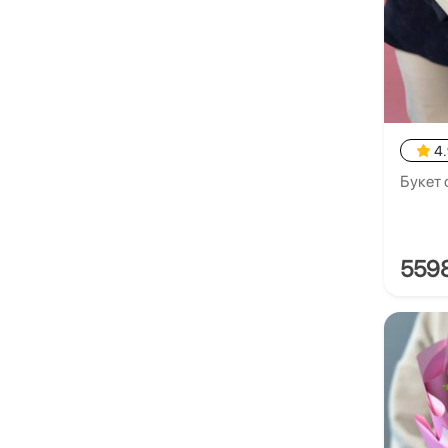
4
Букет 
559