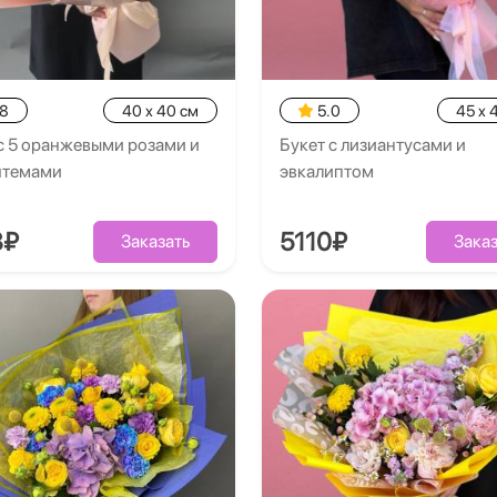
.8
40 x 40 см
5.0
45 x 
с 5 оранжевыми розами и
Букет с лизиантусами и
нтемами
эвкалиптом
8₽
5110₽
Заказать
Заказ