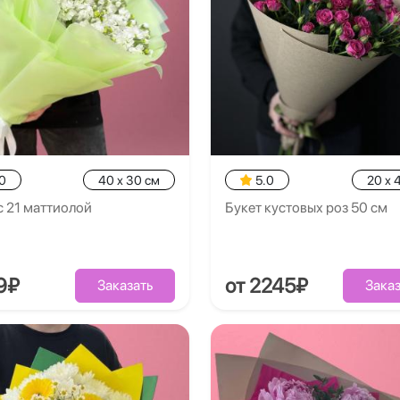
0
40 x 30 см
5.0
20 x 
с 21 маттиолой
Букет кустовых роз 50 см
9₽
от 2245₽
Заказать
Заказ