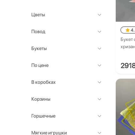
Цветы
4
Повод
Букет 
хриза
Букеты
291
По цене
В коробках
Корзины
Горшечные
Мягкие игрушки